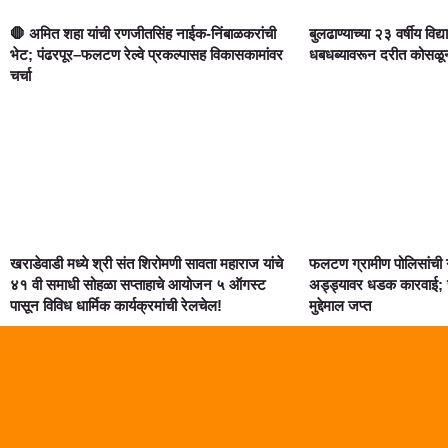
🛑 अमित शहा यांची रणजीतसिंह नाईक-निंबाळकरांची
बुलढाण्याच्या २३ वर्षीय विद्य
भेट; पंढरपूर–फलटण रेल्वे प्रकल्पासह विकासकामांवर
धबधब्यावरून दरीत कोसळून दुर
चर्चा
खराडेवाडी मध्ये श्री संत शिरोमणी सावता महाराज यांचे
फलटण ग्रामीण पोलिसांची 
४१ वी समाधी सोहळा सप्ताहाचे आयोजन ५ ऑगस्ट
अड्ड्यावर धडक कारवाई; स
पासून विविध धार्मिक कार्यक्रमांची रेलचेल!
मुद्देमाल जप्त