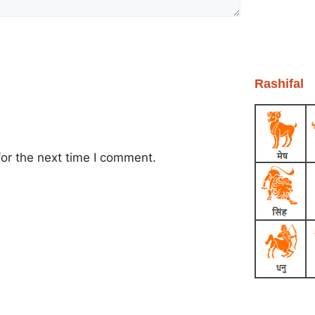
Rashifal
or the next time I comment.
Earn Yatra
Ask Daman
Link Dot
Marketing Hack4U
News Portal Development