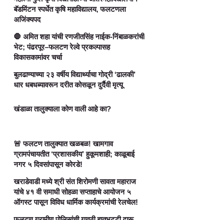
बॅडमिंटन स्पर्धेत कृषि महाविद्यालय, फलटणला
अजिंक्यपद
🛑 अमित शहा यांची रणजीतसिंह नाईक-निंबाळकरांची
भेट; पंढरपूर–फलटण रेल्वे प्रकल्पासह
विकासकामांवर चर्चा
बुलढाण्याच्या २३ वर्षीय विद्यार्थ्याचा गोद्री ‘ढालकी’
धार धबधब्यावरून दरीत कोसळून दुर्दैवी मृत्यू
खंडाळा तालुक्याला कोण वाली आहे का?
🚨 फलटण तालुक्यात खळबळ! खामगाव
ग्रामपंचायतीत ‘प्रशासकीय’ हुकूमशाही; काळूबाई
नगर ५ दिवसांपासून कोरडे!
खराडेवाडी मध्ये श्री संत शिरोमणी सावता महाराज
यांचे ४१ वी समाधी सोहळा सप्ताहाचे आयोजन ५
ऑगस्ट पासून विविध धार्मिक कार्यक्रमांची रेलचेल!
फलटण ग्रामीण पोलिसांची गावठी हातभट्टी दारू