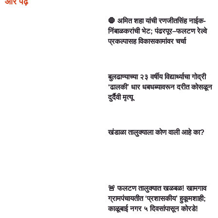
और पढ़ें
🛑 अमित शहा यांची रणजीतसिंह नाईक-
निंबाळकरांची भेट; पंढरपूर–फलटण रेल्वे
प्रकल्पासह विकासकामांवर चर्चा
बुलढाण्याच्या २३ वर्षीय विद्यार्थ्याचा गोद्री
‘ढालकी’ धार धबधब्यावरून दरीत कोसळून
दुर्दैवी मृत्यू
खंडाळा तालुक्याला कोण वाली आहे का?
🚨 फलटण तालुक्यात खळबळ! खामगाव
ग्रामपंचायतीत ‘प्रशासकीय’ हुकूमशाही;
काळूबाई नगर ५ दिवसांपासून कोरडे!