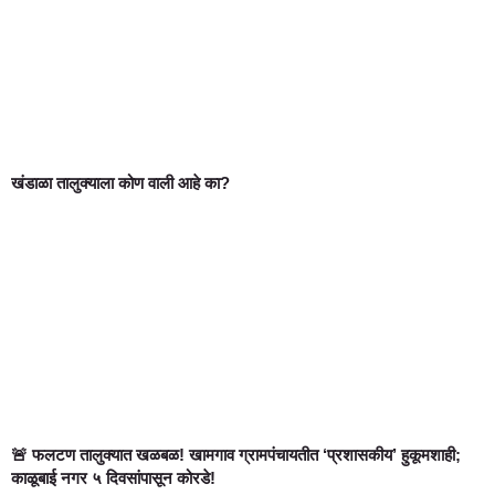
खंडाळा तालुक्याला कोण वाली आहे का?
🚨 फलटण तालुक्यात खळबळ! खामगाव ग्रामपंचायतीत ‘प्रशासकीय’ हुकूमशाही;
काळूबाई नगर ५ दिवसांपासून कोरडे!