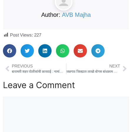
Author:
AVB Majha
Post Views:
227
PREVIOUS
NEXT
बारामती शहर पोलीसांची कारवाई : नामांकित कंपनीच्या डिझाईनची नक्कल करून विक्रीसाठी ठेवलेला 82,600/- रुपये किंमतीचा संशयित बनावट माल जप्त
जळगाव जिल्ह्यात लाखो बोगस बांधकाम कामगार नोंदणीचा आरोप; चौकशीची मागणी
Leave a Comment