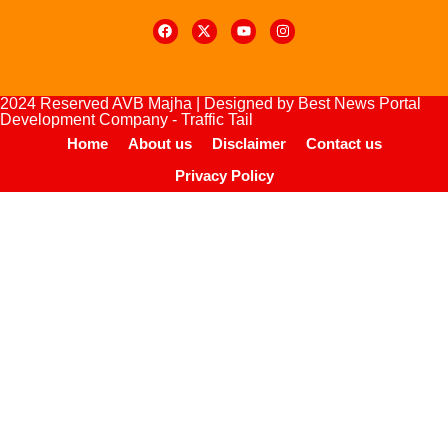
Digital Marketing Courses
urse
lopement Company
2024 Reserved AVB Majha | Designed by
Best News Portal
Development Company
-
Traffic Tail
Home
About us
Disclaimer
Contact us
Privacy Policy