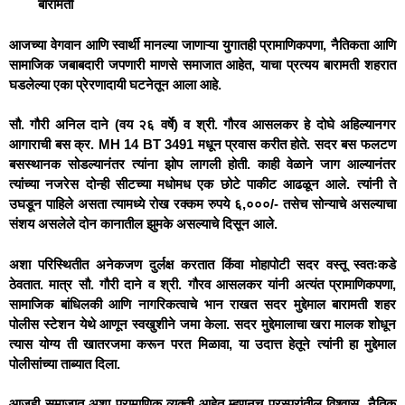
बारामती
आजच्या वेगवान आणि स्वार्थी मानल्या जाणाऱ्या युगातही प्रामाणिकपणा, नैतिकता आणि
सामाजिक जबाबदारी जपणारी माणसे समाजात आहेत, याचा प्रत्यय बारामती शहरात
घडलेल्या एका प्रेरणादायी घटनेतून आला आहे.
सौ. गौरी अनिल दाने (वय २६ वर्षे) व श्री. गौरव आसलकर हे दोघे अहिल्यानगर
आगाराची बस क्र. MH 14 BT 3491 मधून प्रवास करीत होते. सदर बस फलटण
बसस्थानक सोडल्यानंतर त्यांना झोप लागली होती. काही वेळाने जाग आल्यानंतर
त्यांच्या नजरेस दोन्ही सीटच्या मधोमध एक छोटे पाकीट आढळून आले. त्यांनी ते
उघडून पाहिले असता त्यामध्ये रोख रक्कम रुपये ६,०००/- तसेच सोन्याचे असल्याचा
संशय असलेले दोन कानातील झुमके असल्याचे दिसून आले.
अशा परिस्थितीत अनेकजण दुर्लक्ष करतात किंवा मोहापोटी सदर वस्तू स्वतःकडे
ठेवतात. मात्र सौ. गौरी दाने व श्री. गौरव आसलकर यांनी अत्यंत प्रामाणिकपणा,
सामाजिक बांधिलकी आणि नागरिकत्वाचे भान राखत सदर मुद्देमाल बारामती शहर
पोलीस स्टेशन येथे आणून स्वखुशीने जमा केला. सदर मुद्देमालाचा खरा मालक शोधून
त्यास योग्य ती खातरजमा करून परत मिळावा, या उदात्त हेतूने त्यांनी हा मुद्देमाल
पोलीसांच्या ताब्यात दिला.
आजही समाजात अशा प्रामाणिक व्यक्ती आहेत म्हणूनच परस्परांतील विश्वास, नैतिक