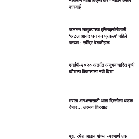
नायलॉन मांजा विक्री करणाऱ्यांवर कठोर
कारवाई
फलटण तालुक्याच्या हरितक्रांतीसाठी
‘अटल आनंद घन वन प्रकल्प’ पहिले
पाऊल : रवींद्र बेडकीहाळ
एनईपी-२०२० अंतर्गत अनुभवाधारित कृषी
कौशल्य विकासाला नवी दिशा
मराठा आरक्षणासाठी आता दिल्लीला धडक
देणार… लक्ष्मण शिरसाठ
प्रा. रमेश आढाव यांच्या स्मरणार्थ एक