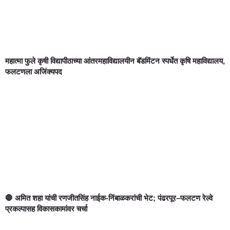
महात्मा फुले कृषी विद्यापीठाच्या आंतरमहाविद्यालयीन बॅडमिंटन स्पर्धेत कृषि महाविद्यालय,
फलटणला अजिंक्यपद
🛑 अमित शहा यांची रणजीतसिंह नाईक-निंबाळकरांची भेट; पंढरपूर–फलटण रेल्वे
प्रकल्पासह विकासकामांवर चर्चा