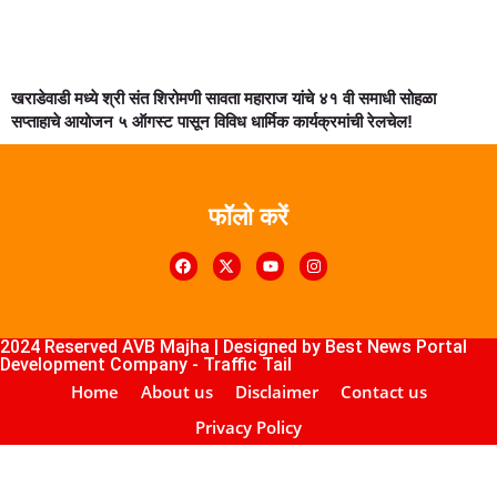
खराडेवाडी मध्ये श्री संत शिरोमणी सावता महाराज यांचे ४१ वी समाधी सोहळा
सप्ताहाचे आयोजन ५ ऑगस्ट पासून विविध धार्मिक कार्यक्रमांची रेलचेल!
फॉलो करें
k4U
Digital Marketing Courses
Course
ub
lopement Company
2024 Reserved AVB Majha | Designed by
Best News Portal
Development Company
-
Traffic Tail
Home
About us
Disclaimer
Contact us
Privacy Policy