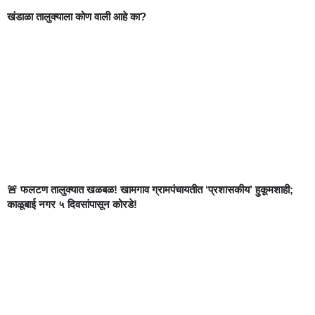
खंडाळा तालुक्याला कोण वाली आहे का?
🚨 फलटण तालुक्यात खळबळ! खामगाव ग्रामपंचायतीत ‘प्रशासकीय’ हुकूमशाही;
काळूबाई नगर ५ दिवसांपासून कोरडे!