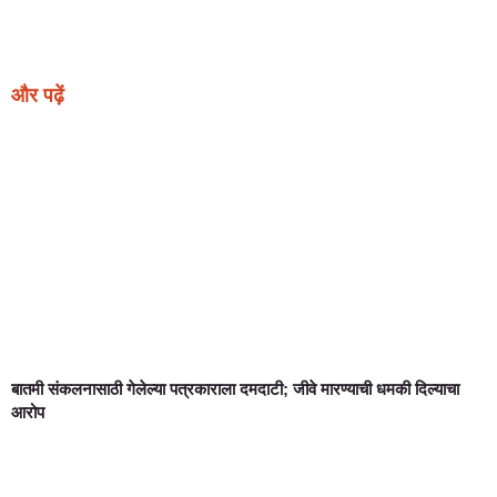
Earn Yatra
Ask Daman
Link Dot
Marketing Hack4U
News Portal Development
और पढ़ें
बातमी संकलनासाठी गेलेल्या पत्रकाराला दमदाटी; जीवे मारण्याची धमकी दिल्याचा
आरोप