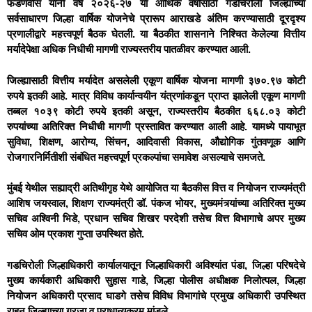
फडणवीस यांनी वर्ष २०२६-२७ या आर्थिक वर्षासाठी गडचिरोली जिल्ह्याच्या
सर्वसाधारण जिल्हा वार्षिक योजनेचे प्रारूप आराखडे अंतिम करण्यासाठी दूरदृश्य
प्रणालीद्वारे महत्त्वपूर्ण बैठक घेतली. या बैठकीत शासनाने निश्चित केलेल्या वित्तीय
मर्यादेपेक्षा अधिक निधीची मागणी राज्यस्तरीय पातळीवर करण्यात आली.
जिल्ह्यासाठी वित्तीय मर्यादेत असलेली एकूण वार्षिक योजना मागणी ३७०.९७ कोटी
रुपये इतकी आहे. मात्र विविध कार्यान्वयीन यंत्रणांकडून प्राप्त झालेली एकूण मागणी
तब्बल १०३९ कोटी रुपये इतकी असून, राज्यस्तरीय बैठकीत ६६८.०३ कोटी
रुपयांच्या अतिरिक्त निधीची मागणी प्रस्तावित करण्यात आली आहे. यामध्ये पायाभूत
सुविधा, शिक्षण, आरोग्य, सिंचन, आदिवासी विकास, औद्योगिक गुंतवणूक आणि
रोजगारनिर्मितीशी संबंधित महत्त्वपूर्ण प्रकल्पांचा समावेश असल्याचे समजते.
मुंबई येथील सह्याद्री अतिथीगृह येथे आयोजित या बैठकीस वित्त व नियोजन राज्यमंत्री
आशिष जयस्वाल, शिक्षण राज्यमंत्री डॉ. पंकज भोयर, मुख्यमंत्र्यांच्या अतिरिक्त मुख्य
सचिव अश्विनी भिडे, प्रधान सचिव शिखर परदेशी तसेच वित्त विभागाचे अपर मुख्य
सचिव ओम प्रकाश गुप्ता उपस्थित होते.
गडचिरोली जिल्हाधिकारी कार्यालयातून जिल्हाधिकारी अविश्यांत पंडा, जिल्हा परिषदेचे
मुख्य कार्यकारी अधिकारी सुहास गाडे, जिल्हा पोलीस अधीक्षक निलोत्पल, जिल्हा
नियोजन अधिकारी प्रसाद घाडगे तसेच विविध विभागांचे प्रमुख अधिकारी उपस्थित
राहून जिल्ह्याच्या गरजा व प्राधान्यक्रम मांडले.