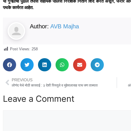
या गुन्ह्याचा पुढील तपास सहायक पोलिस निरीक्षक नितीन शिंदे करत असून, फरार आरोपी 
पथके कार्यरत आहेत.
Author:
AVB Majha
Post Views:
258
PREVIOUS
लोणंद येथे मोठी कारवाई : ३ देशी पिस्तुले व मुद्देमालासह पाच जण ताब्यात
अं
Leave a Comment