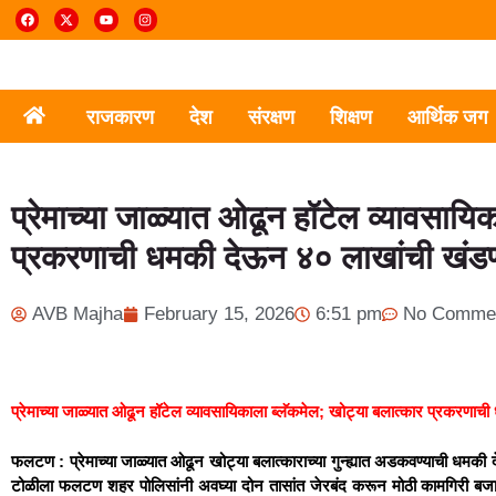
राजकारण
देश
संरक्षण
शिक्षण
आर्थिक जग
प्रेमाच्या जाळ्यात ओढून हॉटेल व्यावसायि
प्रकरणाची धमकी देऊन ४० लाखांची खंडण
AVB Majha
February 15, 2026
6:51 pm
No Comme
प्रेमाच्या जाळ्यात ओढून हॉटेल व्यावसायिकाला ब्लॅकमेल; खोट्या बलात्कार प्रकरण
फलटण : प्रेमाच्या जाळ्यात ओढून खोट्या बलात्काराच्या गुन्ह्यात अडकवण्याची धमक
टोळीला फलटण शहर पोलिसांनी अवघ्या दोन तासांत जेरबंद करून मोठी कामगिरी ब