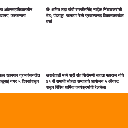
ाच्या आंतरमहाविद्यालयीन
🛑 अमित शहा यांची रणजीतसिंह नाईक-निंबाळकरांची
ाविद्यालय, फलटणला
भेट; पंढरपूर–फलटण रेल्वे प्रकल्पासह विकासकामांवर
चर्चा
! खामगाव ग्रामपंचायतीत
खराडेवाडी मध्ये श्री संत शिरोमणी सावता महाराज यांचे
ाळूबाई नगर ५ दिवसांपासून
४१ वी समाधी सोहळा सप्ताहाचे आयोजन ५ ऑगस्ट
पासून विविध धार्मिक कार्यक्रमांची रेलचेल!