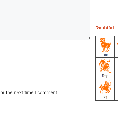
Rashifal
or the next time I comment.
Earn Yatra
Ask Daman
Link Dot
Marketing Hack4U
News Portal Development