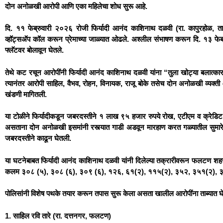
दोन अनोळखी आरोपी आणि एका महिलेचा शोध सुरू आहे.
दि. ११ फेब्रुवारी २०२६ रोजी फिर्यादी आनंद काशिनाथ दळवी (रा. कापुरहोळ, त
व्हॉट्सअ‍ॅप कॉल करून प्रेमाच्या जाळ्यात ओढले. अश्लील संभाषण करून दि. १३ फे
फ्लॅटवर बोलावून घेतले.
तेथे कट रचून आरोपींनी फिर्यादी आनंद काशिनाथ दळवी यांना “तुला खोट्या बलात
त्यानंतर आरोपी साहिल, वैभव, रोहन, विनायक, राजू बोके तसेच दोन अनोळखी व्यक्त
खंडणी मागितली.
या टोळीने फिर्यादीकडून जबरदस्तीने १ लाख ९५ हजार रुपये रोख, एटीएम व क्रेडिट कार्डद्
असताना दोन अनोळखी इसमांनी रस्त्यात गाडी अडवून मारहाण करत गळ्यातील सुमारे 
जबरदस्तीने काढून घेतली.
या घटनेबाबत फिर्यादी आनंद काशिनाथ दळवी यांनी दिलेल्या तक्रारीवरून फलटण शहर प
कलम ३०८ (५), ३०८ (६), ३०९ (६), १२६, ६१(२), ११५(२), ३५२, ३५१(२), ३५१(
पोलिसांनी विशेष पथके तयार करून तपास सुरू केला असता खालील आरोपींना ताब्यात घ
1. साहिल रवि तारे (रा. दत्तनगर, फलटण)