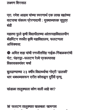
लक्ष्मण शिरसाठ
प्रा. रमेश आढाव यांच्या स्मरणार्थ एक लाख वह्यांच्या
वाटपाचा संकल्प प्रेरणादायी : मुख्याध्यापक सुपुत्र
बंडी
महात्मा फुले कृषी विद्यापीठाच्या आंतरमहाविद्यालयीन
बॅडमिंटन स्पर्धेत कृषि महाविद्यालय, फलटणला
अजिंक्यपद
🛑 अमित शहा यांची रणजीतसिंह नाईक-निंबाळकरांची
भेट; पंढरपूर–फलटण रेल्वे प्रकल्पासह
विकासकामांवर चर्चा
बुलढाण्याच्या २३ वर्षीय विद्यार्थ्याचा गोद्री ‘ढालकी’
धार धबधब्यावरून दरीत कोसळून दुर्दैवी मृत्यू
खंडाळा तालुक्याला कोण वाली आहे का?
🚨 फलटण तालुक्यात खळबळ! खामगाव