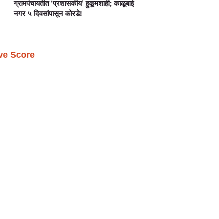
ग्रामपंचायतीत ‘प्रशासकीय’ हुकूमशाही; काळूबाई
नगर ५ दिवसांपासून कोरडे!
ive Score