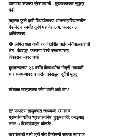
वाटपाचा संकल्प प्रेरणादायी : मुख्याध्यापक सुपुत्र
बंडी
महात्मा फुले कृषी विद्यापीठाच्या आंतरमहाविद्यालयीन
बॅडमिंटन स्पर्धेत कृषि महाविद्यालय, फलटणला
अजिंक्यपद
🛑 अमित शहा यांची रणजीतसिंह नाईक-निंबाळकरांची
भेट; पंढरपूर–फलटण रेल्वे प्रकल्पासह
विकासकामांवर चर्चा
बुलढाण्याच्या २३ वर्षीय विद्यार्थ्याचा गोद्री ‘ढालकी’
धार धबधब्यावरून दरीत कोसळून दुर्दैवी मृत्यू
खंडाळा तालुक्याला कोण वाली आहे का?
🚨 फलटण तालुक्यात खळबळ! खामगाव
ग्रामपंचायतीत ‘प्रशासकीय’ हुकूमशाही; काळूबाई
नगर ५ दिवसांपासून कोरडे!
खराडेवाडी मध्ये श्री संत शिरोमणी सावता महाराज