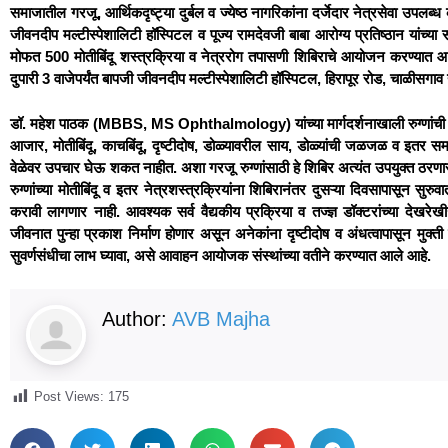
समाजातील गरजू, आर्थिकदृष्ट्या दुर्बल व ज्येष्ठ नागरिकांना दर्जेदार नेत्रसेवा उपलब
जीवनदीप मल्टीस्पेशालिटी हॉस्पिटल व पूज्य रामदेवजी बाबा आरोग्य प्रतिष्ठान यांच्या संयु
मोफत 500 मोतीबिंदू शस्त्रक्रिया व नेत्ररोग तपासणी शिबिराचे आयोजन करण्यात आ
दुपारी 3 वाजेपर्यंत बापजी जीवनदीप मल्टीस्पेशालिटी हॉस्पिटल, हिरापूर रोड, चाळीसगाव य
डॉ. महेश पाठक (MBBS, MS Ophthalmology) यांच्या मार्गदर्शनाखाली रुग्णांची त
आजार, मोतीबिंदू, काचबिंदू, दृष्टीदोष, डोळ्यावरील साय, डोळ्यांची जळजळ व इतर स
वेळेवर उपचार घेऊ शकत नाहीत. अशा गरजू रुग्णांसाठी हे शिबिर अत्यंत उपयुक्त ठरणार 
रुग्णांच्या मोतीबिंदू व इतर नेत्रशस्त्रक्रियांना शिबिरानंतर दुसऱ्या दिवसापासून सुरुव
करावी लागणार नाही. आवश्यक सर्व वैद्यकीय प्रक्रिया व तज्ज्ञ डॉक्टरांच्या देखरेख
जीवनात पुन्हा प्रकाश निर्माण होणार असून अनेकांना दृष्टीदोष व अंधत्वापासून मु
सुवर्णसंधीचा लाभ घ्यावा, असे आवाहन आयोजक संस्थांच्या वतीने करण्यात आले आहे.
Author:
AVB Majha
Post Views:
175