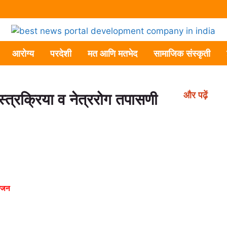
आरोग्य
परदेशी
मत आणि मतभेद
सामाजिक संस्कृती
और पढ़ें
त्रक्रिया व नेत्ररोग तपासणी
योजन