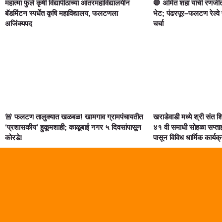
महात्मा फुले कृषी विद्यापीठाच्या आंतरमहाविद्यालयीन
🛑 अमित शहा यांची रणजीत
बॅडमिंटन स्पर्धेत कृषि महाविद्यालय, फलटणला
भेट; पंढरपूर–फलटण रेल्वे
अजिंक्यपद
चर्चा
🚨 फलटण तालुक्यात खळबळ! खामगाव ग्रामपंचायतीत
खराडेवाडी मध्ये श्री संत 
‘प्रशासकीय’ हुकूमशाही; काळूबाई नगर ५ दिवसांपासून
४१ वी समाधी सोहळा सप्त
कोरडे!
पासून विविध धार्मिक कार्यक