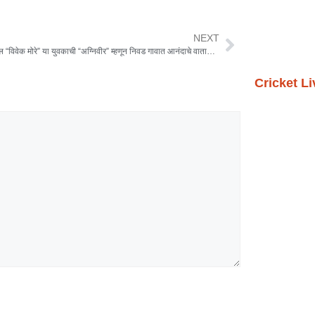
NEXT
धाडणे येथील “विवेक मोरे” या युवकाची “अग्निवीर” म्हणून निवड गावात आनंदाचे वातावरण.
Cricket L