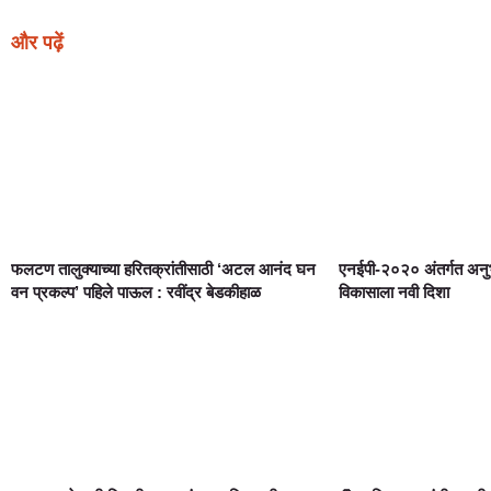
और पढ़ें
फलटण तालुक्याच्या हरितक्रांतीसाठी ‘अटल आनंद घन
एनईपी-२०२० अंतर्गत अनुभ
वन प्रकल्प’ पहिले पाऊल : रवींद्र बेडकीहाळ
विकासाला नवी दिशा