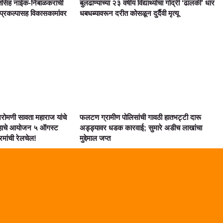
सिंह नाईक-निंबाळकरांची
बुलढाण्याच्या २३ वर्षीय विद्यार्थ्याचा गोद्री ‘ढालकी’ धार
 प्रकल्पासह विकासकामांवर
धबधब्यावरून दरीत कोसळून दुर्दैवी मृत्यू
शिरोमणी सावता महाराज यांचे
फलटण ग्रामीण पोलिसांची गावठी हातभट्टी दारू
ाहाचे आयोजन ५ ऑगस्ट
अड्ड्यावर धडक कारवाई; सुमारे अडीच लाखांचा
्रमांची रेलचेल!
मुद्देमाल जप्त
Marketing Hack4U
Digital Marketing Courses
Digital Makreting Course
Link Dot
Lexifo
AI Assistica
Law Scholar Hub
Lixifo.com
99 Marketing Tips
Earn Yatra