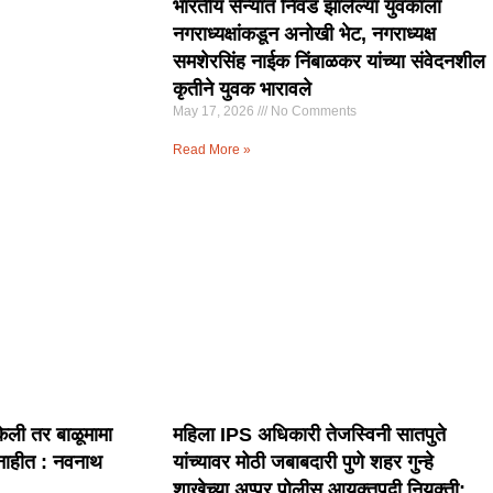
भारतीय सैन्यात निवड झालेल्या युवकाला
नगराध्यक्षांकडून अनोखी भेट, नगराध्यक्ष
समशेरसिंह नाईक निंबाळकर यांच्या संवेदनशील
कृतीने युवक भारावले
May 17, 2026
No Comments
Read More »
ेली तर बाळूमामा
महिला IPS अधिकारी तेजस्विनी सातपुते
 नाहीत : नवनाथ
यांच्यावर मोठी जबाबदारी पुणे शहर गुन्हे
शाखेच्या अप्पर पोलीस आयुक्तपदी नियुक्ती;