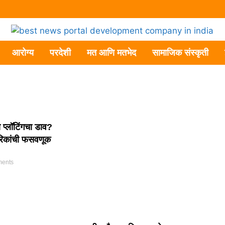
आरोग्य
परदेशी
मत आणि मतभेद
सामाजिक संस्कृती
ा प्लॉटिंगचा डाव?
िकांची फसवणूक
ents