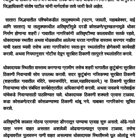
जिल्हाधिकारी संतोष पाटील यांनी मार्गदर्शक तत्वे जारी केले आहेत.
सातारा जिल्हयातील पश्चिमेकडील तालुक्यामध्ये (पाटण, जावली, महाबळेश्वर, वाई
आणि सातारा) या तालुक्यामधील अतिवृष्टीमुळे दरडी कोसळणे/भूस्खलनामूळे धोका
निर्माण होणाऱ्या शहरी / गावातील नागरिकांनी अतिवृष्टीच्या कालावधीत सतर्क रहावे,
धोकादायक स्थतीत अथवा मोडकळीस आलेल्या घरात नागरिक वास्तव्य करणार नाहीत
याची दक्षता घ्यावी तसेच अशा नागरिकांना स्वताःहून स्थलांतरित होणेकामी कार्यवाही
करावी. अथवा नियमानुसार नोटीस देवून सुरक्षित ठिकाणी तात्पुरते स्थलांतरित करावे.
धोकादायक स्थितीत वास्तव्य करणाऱ्या ग्रामीण तसेच शहरी भागातील कुटुंबांना सुरक्षित
ठिकाणी निवाऱ्याची सोय उपलब्ध करावी. सदर कुटुंबांना नजिकच्या सुरक्षित ठिकाणी
(शहरातील गावातील मंदिरे, समाजमंदिरे, शाळा,महाविदयालये,) या ठिकाणी सुरक्षित
निवाऱ्याच्या सोय संबंधित कार्यक्षेत्रातील अधिकाऱ्यांनी करावी. अथवा जवळचे नातेवाईक
यांचेकडे निवाऱ्यासाठी पाठविण्यात यावे. धोकादायक ठिकाणी शक्यतो प्रवास टाळावा.
कडा कोसळणे/दरडी कोसळण्याच्या ठिकाणी थांबू नये. याबाबत नागरिकांना सूचित
करावे.
अतिवृष्टीचे काळात मोठया प्रमाणात डोंगरातून पाण्याचा प्रवाह सुरु असतो. ओढे-नाले
पात्र भरुन वाहत असतात अशावेळी ओढयानाल्यातून प्रवास टाळावा. तसेच
ओढ्यावरील पुलावरुन पाणी वाहत असल्यास धोकादायक स्थितीमध्ये पूल ओलांडू नये