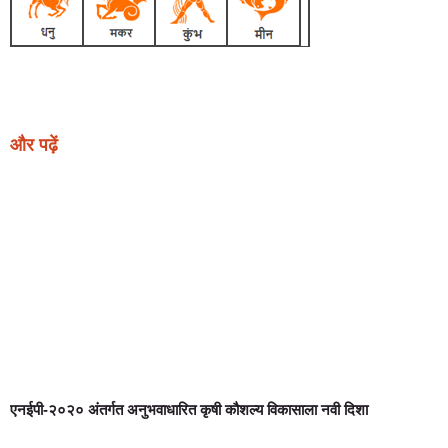
Earn Yatra
Ask Daman
Link Dot
Marketing Hack4U
News Portal Development
और पढ़ें
एनईपी-२०२० अंतर्गत अनुभवाधारित कृषी कौशल्य विकासाला नवी दिशा