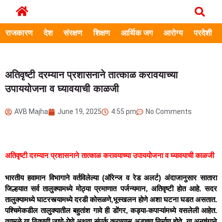
राजकारण
देश
संरक्षण
शिक्षण
आर्थिक जग
आरोग्य
परदेशी
अतिवृष्टी दरम्यान प्रशासनाने तात्काळ करावयाच्या
उपाययोजना व घ्यावयाची काळजी
AVB Majha
June 19, 2025
4:55 pm
No Comments
अतिवृष्टी दरम्यान प्रशासनाने तात्काळ करावयाच्या उपाययोजना व घ्यावयाची काळजी
भारतीय हवामान विभागाने वर्तविलेल्या (ऑरेन्ज व रेड अलर्ट) अंदाजानुसार सातारा
जिल्हयात सर्व तालुक्यामध्ये मोठ्या प्रमाणात पर्जन्यमान, अतिवृष्टी होत आहे. सदर
तालुक्यामध्ये घाटरस्त्यामध्ये दरडी कोसळणे,भूस्खलन होणे अशा घटना घडत असतात.
पश्चिमेकडील तालुक्यातील बहुतांश गावे ही डोंगर, कड्या-कपाऱ्यांमध्ये वसलेली आहेत.
त्यामुळे या ठिकाणी जाणे-येणे अथवा संपर्क करण्यास अडचण निर्माण होते. या अनुषंगाने