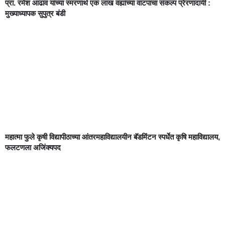
प्रा. रमेश आढाव यांच्या स्मरणार्थ एक लाख वह्यांच्या वाटपाचा संकल्प प्रेरणादायी :
मुख्याध्यापक सुपुत्र बंडी
महात्मा फुले कृषी विद्यापीठाच्या आंतरमहाविद्यालयीन बॅडमिंटन स्पर्धेत कृषि महाविद्यालय,
फलटणला अजिंक्यपद