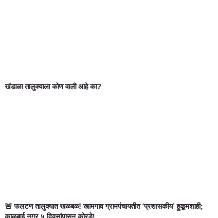
खंडाळा तालुक्याला कोण वाली आहे का?
🚨 फलटण तालुक्यात खळबळ! खामगाव ग्रामपंचायतीत ‘प्रशासकीय’ हुकूमशाही;
काळूबाई नगर ५ दिवसांपासून कोरडे!