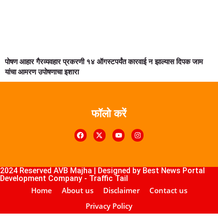
पोषण आहार गैरव्यवहार प्रकरणी १४ ऑगस्टपर्यंत कारवाई न झाल्यास दिपक जाम
यांचा आमरण उपोषणाचा इशारा
फॉलो करें
k4U
Digital Marketing Courses
Course
ub
lopement Company
2024 Reserved AVB Majha | Designed by
Best News Portal
Development Company
-
Traffic Tail
Home
About us
Disclaimer
Contact us
Privacy Policy