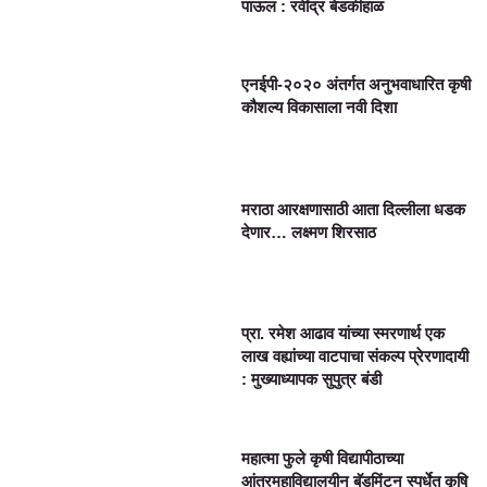
पाऊल : रवींद्र बेडकीहाळ
एनईपी-२०२० अंतर्गत अनुभवाधारित कृषी
कौशल्य विकासाला नवी दिशा
मराठा आरक्षणासाठी आता दिल्लीला धडक
देणार… लक्ष्मण शिरसाठ
प्रा. रमेश आढाव यांच्या स्मरणार्थ एक
लाख वह्यांच्या वाटपाचा संकल्प प्रेरणादायी
: मुख्याध्यापक सुपुत्र बंडी
महात्मा फुले कृषी विद्यापीठाच्या
आंतरमहाविद्यालयीन बॅडमिंटन स्पर्धेत कृषि