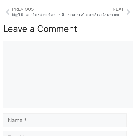
PREVIOUS
NEXT
विंचुर्णी वि. का. सोसायटीच्या चेअरमन पदी श्री कल्याण दादा रामचंद्र निंबाळकर व व्हा चेअरमन श्री अंकुश आण्णा हरीबा नलवडे यांची बिनविरोध निवड
भारतरत्न डॉ. बाबासाहेब आंबेडकर स्वाधार योजनेचे अर्ज 15 मार्चपर्यंत भरण्यास मुदतवाढ
Leave a Comment