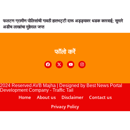
फलटण ग्रामीण पोलिसांची गावठी हातभट्टी दारू अड्ड्यावर धडक कारवाई; सुमारे
अडीच लाखांचा मुद्देमाल जप्त
फॉलो करें
Digital Marketing Courses
urse
lopement Company
2024 Reserved AVB Majha | Designed by
Best News Portal
Development Company
-
Traffic Tail
Home
About us
Disclaimer
Contact us
Privacy Policy