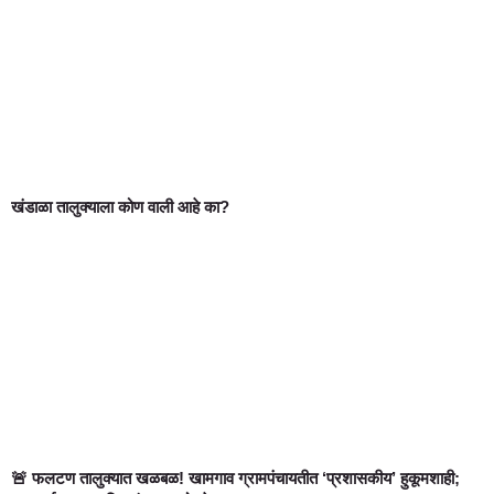
खंडाळा तालुक्याला कोण वाली आहे का?
🚨 फलटण तालुक्यात खळबळ! खामगाव ग्रामपंचायतीत ‘प्रशासकीय’ हुकूमशाही;