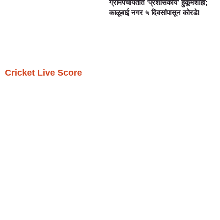
ग्रामपंचायतीत ‘प्रशासकीय’ हुकूमशाही;
काळूबाई नगर ५ दिवसांपासून कोरडे!
Cricket Live Score