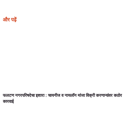
News Portal Development
और पढ़ें
फलटण नगरपरिषदेचा इशारा : चायनीज व नायलॉन मांजा विक्री करणाऱ्यांवर कठोर
कारवाई