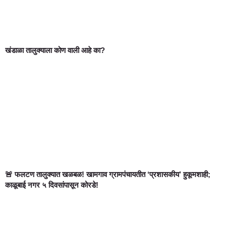
खंडाळा तालुक्याला कोण वाली आहे का?
🚨 फलटण तालुक्यात खळबळ! खामगाव ग्रामपंचायतीत ‘प्रशासकीय’ हुकूमशाही;
काळूबाई नगर ५ दिवसांपासून कोरडे!