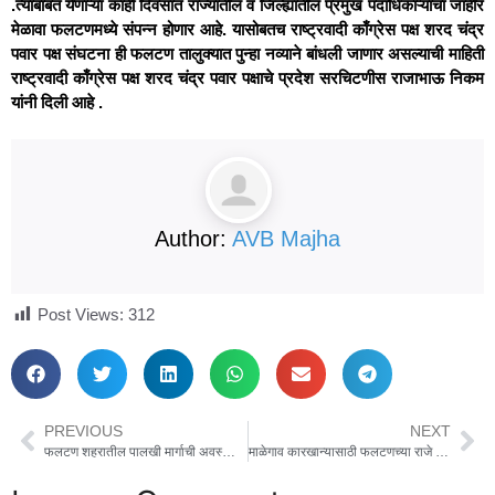
.त्याबाबत येणाऱ्या काही दिवसात राज्यातील व जिल्ह्यातील प्रमुख पदाधिकाऱ्यांचा जाहीर
मेळावा फलटणमध्ये संपन्न होणार आहे. यासोबतच राष्ट्रवादी काँग्रेस पक्ष शरद चंद्र
पवार पक्ष संघटना ही फलटण तालुक्यात पुन्हा नव्याने बांधली जाणार असल्याची माहिती
राष्ट्रवादी काँग्रेस पक्ष शरद चंद्र पवार पक्षाचे प्रदेश सरचिटणीस राजाभाऊ निकम
यांनी दिली आहे .
Author:
AVB Majha
Post Views:
312
PREVIOUS
NEXT
फलटण शहरातील पालखी मार्गाची अवस्था बिकट , सार्वजनिक बांधकाम विभागाकडून निकृष्ट कामाची पाठराखण
माळेगाव कारखान्यासाठी फलटणच्या राजे गटाचा अजितदादांना पाठिंबा ; श्रीमंत संजीवराजेंनी जाहीर केला पाठिंबा