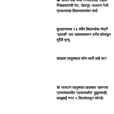
🛑 अमित शहा यांची रणजीतसिंह नाईक-
निंबाळकरांची भेट; पंढरपूर–फलटण रेल्वे
प्रकल्पासह विकासकामांवर चर्चा
बुलढाण्याच्या २३ वर्षीय विद्यार्थ्याचा गोद्री
‘ढालकी’ धार धबधब्यावरून दरीत कोसळून
दुर्दैवी मृत्यू
खंडाळा तालुक्याला कोण वाली आहे का?
🚨 फलटण तालुक्यात खळबळ! खामगाव
ग्रामपंचायतीत ‘प्रशासकीय’ हुकूमशाही;
काळूबाई नगर ५ दिवसांपासून कोरडे!