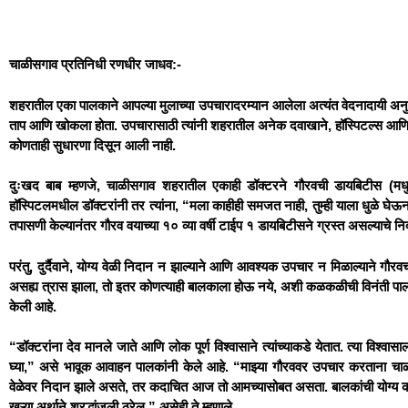
चाळीसगाव प्रतिनिधी रणधीर जाधव:-
शहरातील एका पालकाने आपल्या मुलाच्या उपचारादरम्यान आलेला अत्यंत वेदनादायी अनुभव 
ताप आणि खोकला होता. उपचारासाठी त्यांनी शहरातील अनेक दवाखाने, हॉस्पिटल्स आणि क्
कोणताही सुधारणा दिसून आली नाही.
दुःखद बाब म्हणजे, चाळीसगाव शहरातील एकाही डॉक्टरने गौरवची डायबिटीस (मधुम
हॉस्पिटलमधील डॉक्टरांनी तर त्यांना, “मला काहीही समजत नाही, तुम्ही याला धुळे घे
तपासणी केल्यानंतर गौरव वयाच्या १० व्या वर्षी टाईप १ डायबिटीसने ग्रस्त असल्याचे नि
परंतु, दुर्दैवाने, योग्य वेळी निदान न झाल्याने आणि आवश्यक उपचार न मिळाल्याने गौरवचा 
असह्य त्रास झाला, तो इतर कोणत्याही बालकाला होऊ नये, अशी कळकळीची विनंती पालकां
केली आहे.
“डॉक्टरांना देव मानले जाते आणि लोक पूर्ण विश्वासाने त्यांच्याकडे येतात. त्या विश
घ्या,” असे भावूक आवाहन पालकांनी केले आहे. “माझ्या गौरववर उपचार करताना चाळ
वेळेवर निदान झाले असते, तर कदाचित आज तो आमच्यासोबत असता. बालकांची योग्य का
खऱ्या अर्थाने श्रद्धांजली ठरेल,” असेही ते म्हणाले.