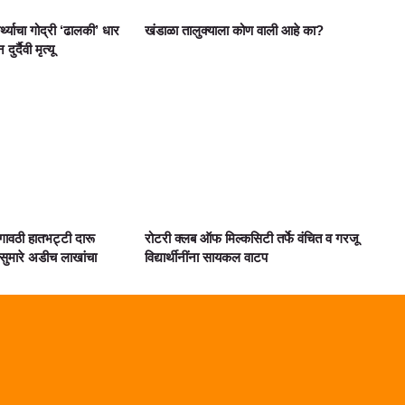
ार्थ्याचा गोद्री ‘ढालकी’ धार
खंडाळा तालुक्याला कोण वाली आहे का?
्दैवी मृत्यू
गावठी हातभट्टी दारू
रोटरी क्लब ऑफ मिल्कसिटी तर्फे वंचित व गरजू
ुमारे अडीच लाखांचा
विद्यार्थीनींना सायकल वाटप