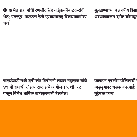
🛑 अमित शहा यांची रणजीतसिंह नाईक-निंबाळकरांची
बुलढाण्याच्या २३ वर्षीय विद्य
भेट; पंढरपूर–फलटण रेल्वे प्रकल्पासह विकासकामांवर
धबधब्यावरून दरीत कोसळून दुर
चर्चा
खराडेवाडी मध्ये श्री संत शिरोमणी सावता महाराज यांचे
फलटण ग्रामीण पोलिसांची 
४१ वी समाधी सोहळा सप्ताहाचे आयोजन ५ ऑगस्ट
अड्ड्यावर धडक कारवाई; स
पासून विविध धार्मिक कार्यक्रमांची रेलचेल!
मुद्देमाल जप्त