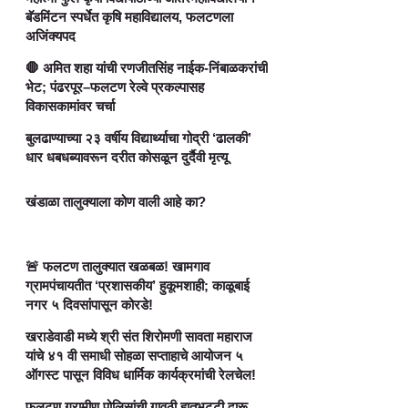
बॅडमिंटन स्पर्धेत कृषि महाविद्यालय, फलटणला
अजिंक्यपद
🛑 अमित शहा यांची रणजीतसिंह नाईक-निंबाळकरांची
भेट; पंढरपूर–फलटण रेल्वे प्रकल्पासह
विकासकामांवर चर्चा
बुलढाण्याच्या २३ वर्षीय विद्यार्थ्याचा गोद्री ‘ढालकी’
धार धबधब्यावरून दरीत कोसळून दुर्दैवी मृत्यू
खंडाळा तालुक्याला कोण वाली आहे का?
🚨 फलटण तालुक्यात खळबळ! खामगाव
ग्रामपंचायतीत ‘प्रशासकीय’ हुकूमशाही; काळूबाई
नगर ५ दिवसांपासून कोरडे!
खराडेवाडी मध्ये श्री संत शिरोमणी सावता महाराज
यांचे ४१ वी समाधी सोहळा सप्ताहाचे आयोजन ५
ऑगस्ट पासून विविध धार्मिक कार्यक्रमांची रेलचेल!
फलटण ग्रामीण पोलिसांची गावठी हातभट्टी दारू