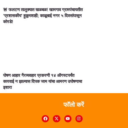
🚨 फलटण तालुक्यात खळबळ! खामगाव ग्रामपंचायतीत
‘प्रशासकीय’ हुकूमशाही; काळूबाई नगर ५ दिवसांपासून
कोरडे!
पोषण आहार गैरव्यवहार प्रकरणी १४ ऑगस्टपर्यंत
कारवाई न झाल्यास दिपक जाम यांचा आमरण उपोषणाचा
इशारा
फॉलो करें