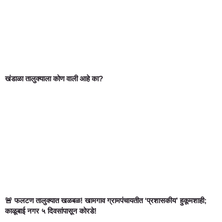
खंडाळा तालुक्याला कोण वाली आहे का?
🚨 फलटण तालुक्यात खळबळ! खामगाव ग्रामपंचायतीत ‘प्रशासकीय’ हुकूमशाही;
काळूबाई नगर ५ दिवसांपासून कोरडे!