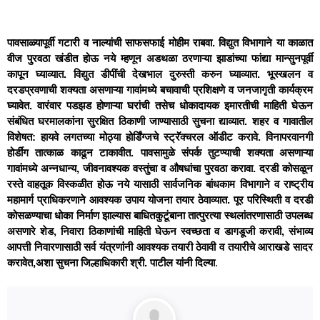
पावसाळ्यापूर्वी गटारी व नाल्यांची साफसफाई मोहीम राबवा. विद्युत विभागाने या काळात
वीज पुरवठा खंडीत होऊ नये म्हणून अडथळा ठरणाऱ्या झाडांच्या फांद्या मान्सुनपूर्वी
कापून घ्याव्यात. विद्युत डीपींची देखभाल दुरुस्ती करुन घ्याव्यात. भूस्खलन व
दरडप्रवणाची शक्यता असणाऱ्या गावांमध्ये बचावाची प्रशिक्षणे व जनजागृती कार्यक्रम
घ्यावेत. वारंवार पडझड होणाऱ्या घरांची तसेच धोकादायक इमारतीची माहिती घेऊन
संबंधित घरमालकांना सुरक्षित ठिकाणी जाण्यासाठी सुचना द्याव्यात. शहर व गावातील
विशेषत: हायवे लगतच्या मोठ्या होर्डिंग्जचे स्ट्रॅक्चरल ऑडीट करावे. विनापरवानगी
होर्डींग तात्काळ काढून टाकावीत. पावसामुळे संपर्क तुटण्याची शक्यता असणाऱ्या
गावांमध्ये अन्नधान्य, जीवनावश्यक वस्तुंचा व औषधांचा पुरवठा करावा. दरडी कोसळून
रस्ते वाहतूक विस्कळीत होऊ नये यासाठी सार्वजनिक बांधकाम विभागाने व राष्ट्रीय
महामार्ग प्राधिकरणाने आवश्यक उपाय योजना तयार ठेवाव्यात. पूर परिस्थिती व दरडी
कोसळण्याचा धोका निर्माण झाल्यास बाधितकुटूंबाना तात्पुरत्या स्थलांतरणासाठी उपलब्ध
असणारे शेड, निवारा ठिकाणांची माहिती घेऊन स्वच्छता व डागडूजी करावी, संभाव्य
आपत्ती निवारणासाठी सर्व यंत्रणांनी आवश्यक तयारी ठेवावी व तयारीचे आराखडे सादर
करावेत,अशा सुचना जिल्हाधिकारी श्री. पाटील यांनी दिल्या
.