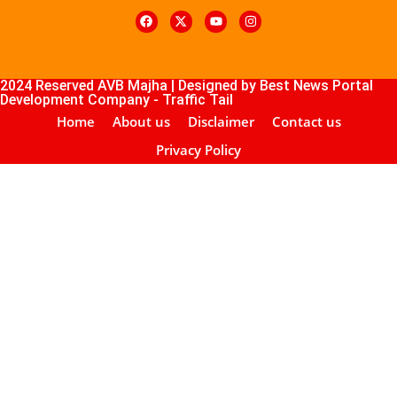
k4U
Digital Marketing Courses
Course
ub
lopement Company
2024 Reserved AVB Majha | Designed by
Best News Portal
Development Company
-
Traffic Tail
Home
About us
Disclaimer
Contact us
Privacy Policy