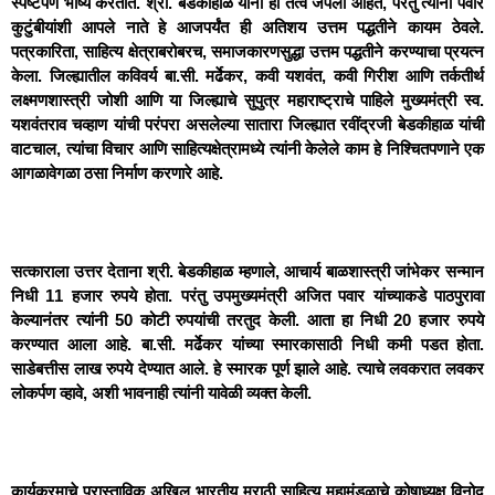
स्पष्टपणे भाष्य करतात. श्री. बेडकीहाळ यांनी ही तत्वे जपली आहेत, परंतु त्यांनी पवार
कुटुंबीयांशी आपले नाते हे आजपर्यंत ही अतिशय उत्तम पद्धतीने कायम ठेवले.
पत्रकारिता, साहित्य क्षेत्राबरोबरच, समाजकारणसुद्धा उत्तम पद्धतीने करण्याचा प्रयत्न
केला. जिल्ह्यातील कविवर्य बा.सी. मर्ढेकर, कवी यशवंत, कवी गिरीश आणि तर्कतीर्थ
लक्ष्मणशास्त्री जोशी आणि या जिल्ह्याचे सुपुत्र महाराष्ट्राचे पाहिले मुख्यमंत्री स्व.
यशवंतराव चव्हाण यांची परंपरा असलेल्या सातारा जिल्ह्यात रवींद्रजी बेडकीहाळ यांची
वाटचाल, त्यांचा विचार आणि साहित्यक्षेत्रामध्ये त्यांनी केलेले काम हे निश्चितपणाने एक
आगळावेगळा ठसा निर्माण करणारे आहे.
सत्काराला उत्तर देताना श्री. बेडकीहाळ म्हणाले, आचार्य बाळशास्त्री जांभेकर सन्मान
निधी 11 हजार रुपये होता. परंतु उपमुख्यमंत्री अजित पवार यांच्याकडे पाठपुरावा
केल्यानंतर त्यांनी 50 कोटी रुपयांची तरतुद केली. आता हा निधी 20 हजार रुपये
करण्यात आला आहे. बा.सी. मर्ढेकर यांच्या स्मारकासाठी निधी कमी पडत होता.
साडेबत्तीस लाख रुपये देण्यात आले. हे स्मारक पूर्ण झाले आहे. त्याचे लवकरात लवकर
लोकर्पण व्हावे, अशी भावनाही त्यांनी यावेळी व्यक्त केली.
कार्यक्रमाचे प्रास्ताविक अखिल भारतीय मराठी साहित्य महामंडळाचे कोषाध्यक्ष विनोद