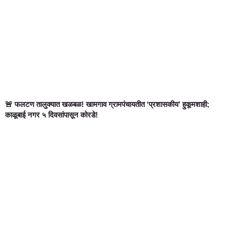
🚨 फलटण तालुक्यात खळबळ! खामगाव ग्रामपंचायतीत ‘प्रशासकीय’ हुकूमशाही;
काळूबाई नगर ५ दिवसांपासून कोरडे!