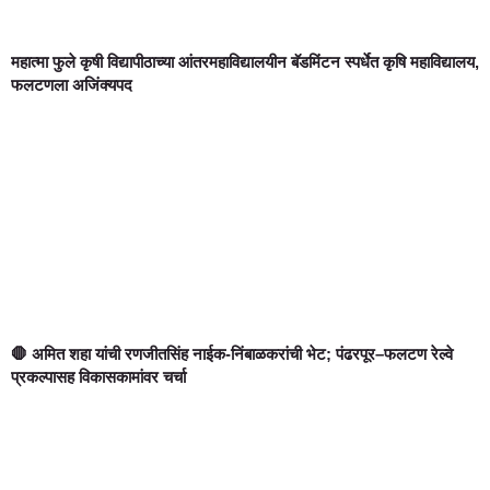
महात्मा फुले कृषी विद्यापीठाच्या आंतरमहाविद्यालयीन बॅडमिंटन स्पर्धेत कृषि महाविद्यालय,
फलटणला अजिंक्यपद
🛑 अमित शहा यांची रणजीतसिंह नाईक-निंबाळकरांची भेट; पंढरपूर–फलटण रेल्वे
प्रकल्पासह विकासकामांवर चर्चा