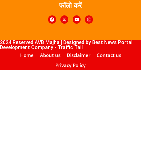
फॉलो करें
k4U
Digital Marketing Courses
Course
ub
lopement Company
2024 Reserved AVB Majha | Designed by
Best News Portal
Development Company
-
Traffic Tail
Home
About us
Disclaimer
Contact us
Privacy Policy