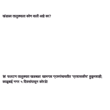
खंडाळा तालुक्याला कोण वाली आहे का?
🚨 फलटण तालुक्यात खळबळ! खामगाव ग्रामपंचायतीत ‘प्रशासकीय’ हुकूमशाही;
काळूबाई नगर ५ दिवसांपासून कोरडे!