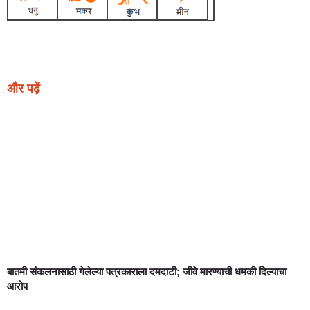
Earn Yatra
Ask Daman
Link Dot
Marketing Hack4U
News Portal Development
और पढ़ें
बातमी संकलनासाठी गेलेल्या पत्रकाराला दमदाटी; जीवे मारण्याची धमकी दिल्याचा
आरोप