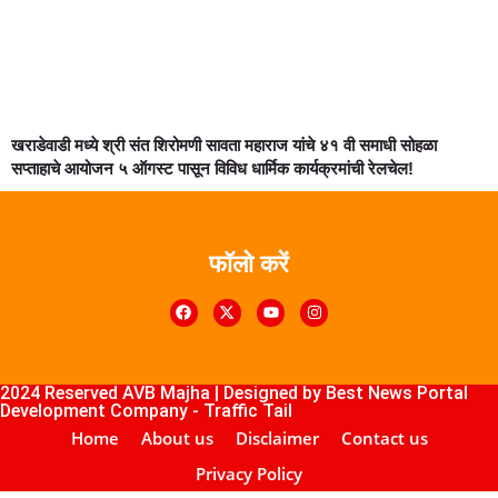
खराडेवाडी मध्ये श्री संत शिरोमणी सावता महाराज यांचे ४१ वी समाधी सोहळा
सप्ताहाचे आयोजन ५ ऑगस्ट पासून विविध धार्मिक कार्यक्रमांची रेलचेल!
फॉलो करें
k4U
Digital Marketing Courses
Course
ub
lopement Company
2024 Reserved AVB Majha | Designed by
Best News Portal
Development Company
-
Traffic Tail
Home
About us
Disclaimer
Contact us
Privacy Policy