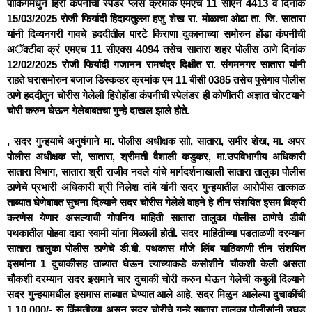
पार्किंगमधुन हिरो कंपनीची स्पेंडर प्लस क्रमांक एमएच 11 सीएन 4413 व दिनांक
15/03/2025 रोजी फिर्यादी हिदायतुल्ला हजु शेख रा. मोळाचा ओढा ता. जि. सातारा
यांनी दिव्यनगरी गावचे हददीतील पारटे किराणा दुकानाच्या समोरुन होंडा कंपनीची
अॅक्टीवा क्रं एमएच 11 सीएक्स 4094 तसेच सातारा शहर पोलीस ठाणे दिनांक
12/02/2025 रोजी फिर्यादी गजानन रामचंद्र दिक्षीत रा. संगमनगर सातारा यांनी
राहते घरासमोरुन बजाज डिस्कव्हर क्रमांक एम 11 बीसी 0385 तसेच पुसेगाव पोलीस
ठाणे हददीतुन चोरीस गेलेली हिरोहोंडा कंपनीची स्पेलंडर ही कोणीतरी अज्ञात चोरटयाने
चोरी करुन घेऊन गेलेबाबतचा गुन्हे दाखल झाले होते.
, सदर गुन्हयाचे अनुषंगाने मा. पोलीस अधीक्षक साो, सातारा, समीर शेख, मा. अपर
पोलीस अधीक्षक सो, सातारा, श्रीमती वैशाली कडुकर, मा.उपविभागीय अधिकारी
सातारा विभाग, सातारा श्री राजीव नवले यांचे मार्गदर्शनाखाली सातारा तालुका पोलीस
ठाणेचे प्रभारी अधिकारी श्री निलेश तांबे यांनी सदर गुन्हयातील आरोपीस तात्काळ
ताब्यात घेणेबाबत सुचना दिल्याने सदर चोरीस गेलेले वाहने हे तीन संशयित इसम विक्री
करणेस येणार असल्याची गोपनिय माहिती सातारा तालुका पोलीस ठाणेचे डीबी
पथकातील पोहवा दादा स्वामी यांना मिळाली होती. सदर माहितीच्या पडताळणी दरम्यान
सातारा तालुका पोलीस ठाणेचे डी.बी. पथकास मौजे लिंब याठिकाणी तीन संशयित
इसमांना 1 दुचाकीसह ताब्यात घेऊन त्याच्याकडे कसोशीने चौकशी केली असता
चौकशी दरम्यान सदर इसमाने चार दुचाकी चोरी करुन घेऊन गेलेची कबुली दिल्याने
सदर गुन्हयामधील इसमास ताब्यात घेण्यात आले आहे. सदर मिळुन आलेल्या दुचाकींची
1,10,000/- रू किंमतीच्या असुन सदर चोरीचे गुन्हे सातारा तालुका पोलीसांनी उघड