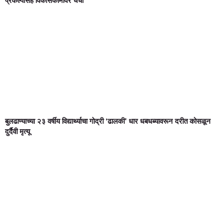
प्रकल्पासह विकासकामांवर चर्चा
बुलढाण्याच्या २३ वर्षीय विद्यार्थ्याचा गोद्री ‘ढालकी’ धार धबधब्यावरून दरीत कोसळून
दुर्दैवी मृत्यू