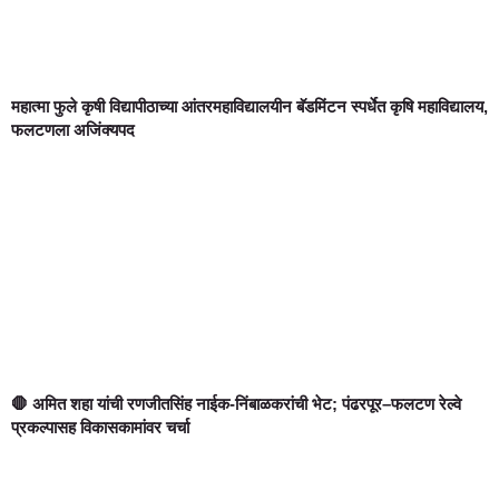
महात्मा फुले कृषी विद्यापीठाच्या आंतरमहाविद्यालयीन बॅडमिंटन स्पर्धेत कृषि महाविद्यालय,
फलटणला अजिंक्यपद
🛑 अमित शहा यांची रणजीतसिंह नाईक-निंबाळकरांची भेट; पंढरपूर–फलटण रेल्वे
प्रकल्पासह विकासकामांवर चर्चा