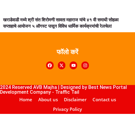
खराडेवाडी मध्ये श्री संत शिरोमणी सावता महाराज यांचे ४१ वी समाधी सोहळा
सप्ताहाचे आयोजन ५ ऑगस्ट पासून विविध धार्मिक कार्यक्रमांची रेलचेल!
फॉलो करें
k4U
Digital Marketing Courses
Course
ub
lopement Company
2024 Reserved AVB Majha | Designed by
Best News Portal
Development Company
-
Traffic Tail
Home
About us
Disclaimer
Contact us
Privacy Policy