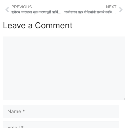
PREVIOUS
NEXT
श्रीराम कारखाना सुरू करण्यापूर्वी आर्थिक व्यवहारांची चौकशी करा; सभासद व नागरिकांची मागणी
चाळीसगाव शहर पोलिसांनी राबवले कॉम्बिंग ऑपरेशन, मोहिमेत गुन्हेगार आणि संशयितांवर केली मोठी कारवाई
Leave a Comment