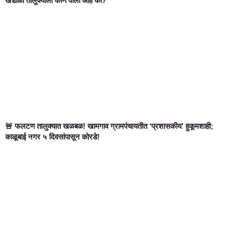
खंडाळा तालुक्याला कोण वाली आहे का?
🚨 फलटण तालुक्यात खळबळ! खामगाव ग्रामपंचायतीत ‘प्रशासकीय’ हुकूमशाही;
काळूबाई नगर ५ दिवसांपासून कोरडे!