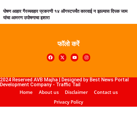
पोषण आहार गैरव्यवहार प्रकरणी १४ ऑगस्टपर्यंत कारवाई न झाल्यास दिपक जाम
यांचा आमरण उपोषणाचा इशारा
फॉलो करें
k4U
Digital Marketing Courses
Course
ub
lopement Company
2024 Reserved AVB Majha | Designed by
Best News Portal
Development Company
-
Traffic Tail
Home
About us
Disclaimer
Contact us
Privacy Policy