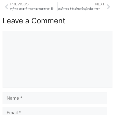
PREVIOUS
NEXT
श्रीराम सहकारी साखर कारखान्याच्या विशेष सर्वसाधारण सभेतील ठराव आणि सभेची प्रक्रिया बेकायदेशीर असल्याचा आरोप करत विरोधकांनी आता उच्च न्यायालयात जाण्याचा निर्णय घेतला
चाळीसगाव येथे औषध विक्रेत्यांचा संपात सहभाग, तहसीलदारांना दिले विविध मागण्यांचे निवेदन
Leave a Comment