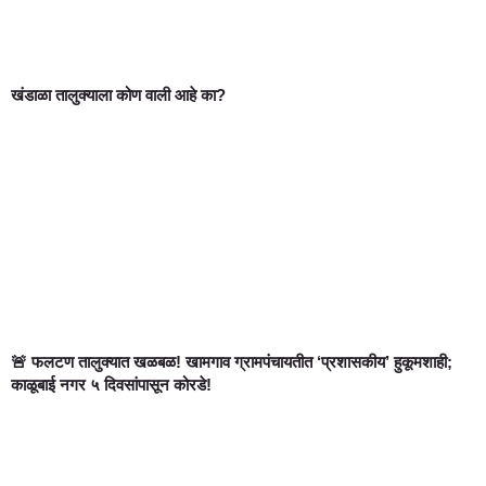
खंडाळा तालुक्याला कोण वाली आहे का?
🚨 फलटण तालुक्यात खळबळ! खामगाव ग्रामपंचायतीत ‘प्रशासकीय’ हुकूमशाही;
काळूबाई नगर ५ दिवसांपासून कोरडे!