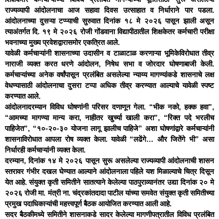
राज्यव्यापी आंदोलनाचा आज सहावा दिवस उत्साहात व निर्धाराने पार पडला.
आंदोलनाच्या दुसऱ्या टप्प्याची सुरुवात दिनांक १८ मे २०२६ पासून झाली असून
त्याअंतर्गत दि. १९ मे २०२६ रोजी गोंडवाना विद्यापीठातील शिक्षकेतर कर्मचारी परीक्षा
भवनाच्या मुख्य प्रवेशद्वारासमोर एकत्रित आले.
यावेळी कर्मचाऱ्यांनी शासनाच्या उदासीन व टाळाटाळ करणाऱ्या भूमिकेविरोधात तीव्र
नाराजी व्यक्त करत धरणे आंदोलन, निषेध सभा व जोरदार घोषणाबाजी केली.
कर्मचाऱ्यांच्या अनेक वर्षांपासून प्रलंबित असलेल्या न्याय्य मागण्यांकडे शासनाचे लक्ष
वेधण्यासाठी आंदोलनाचा दुसरा टप्पा अधिक तीव्र करण्यात आल्याचे यावेळी स्पष्ट
करण्यात आले.
आंदोलनादरम्यान विविध घोषणांनी परिसर दणाणून गेला. “भीक नको, हक्क हवा”,
“आमच्या मागण्या मान्य करा, नाहीतर खुर्च्या खाली करा”, “रिक्त पदे भरलीच
पाहिजेत”, “१०-२०-३० योजना लागू झालीच पाहिजे” अशा घोषणांद्वारे कर्मचाऱ्यांनी
शासनाविरोधात आपला रोष व्यक्त केला. यावेळी “लढेंगे… और जितेंगे भी” असा
निर्धारही कर्मचाऱ्यांनी व्यक्त केला.
दरम्यान, दिनांक १४ मे २०२६ पासून सुरू असलेल्या राज्यव्यापी आंदोलनाची शासन
स्तरावर गंभीर दखल घेण्यात आल्याने आंदोलनाला पहिले यश मिळाल्याचे चित्र दिसून
येत आहे. संयुक्त कृती समितीने सातत्याने केलेल्या पाठपुराव्यानंतर उद्या दिनांक २० मे
२०२६ रोजी मा. मंत्री ना. चंद्रकांतदादा पाटील यांच्या समवेत संयुक्त कृती समितीच्या
प्रमुख पदाधिकाऱ्यांची महत्त्वपूर्ण बैठक आयोजित करण्यात आली आहे.
सदर बैठकीमध्ये समितीने शासनाकडे सादर केलेल्या मागणीपत्रातील विविध प्रलंबित