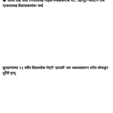
🛑 अमित शहा यांची रणजीतसिंह नाईक-निंबाळकरांची भेट; पंढरपूर–फलटण रेल्वे
प्रकल्पासह विकासकामांवर चर्चा
बुलढाण्याच्या २३ वर्षीय विद्यार्थ्याचा गोद्री ‘ढालकी’ धार धबधब्यावरून दरीत कोसळून
दुर्दैवी मृत्यू