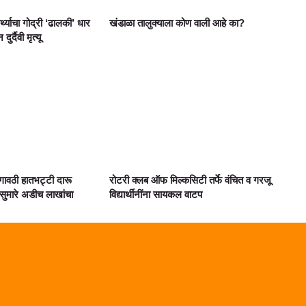
ार्थ्याचा गोद्री ‘ढालकी’ धार
खंडाळा तालुक्याला कोण वाली आहे का?
्दैवी मृत्यू
गावठी हातभट्टी दारू
रोटरी क्लब ऑफ मिल्कसिटी तर्फे वंचित व गरजू
ुमारे अडीच लाखांचा
विद्यार्थीनींना सायकल वाटप