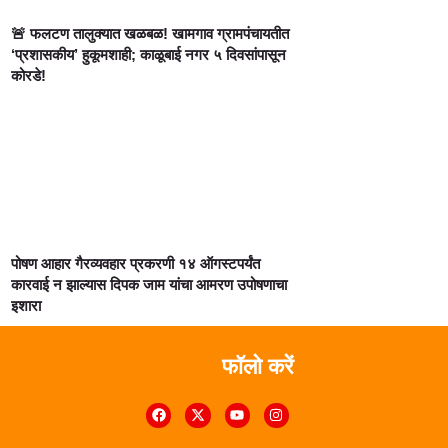
🚨 फलटण तालुक्यात खळबळ! खामगाव ग्रामपंचायतीत
‘प्रशासकीय’ हुकूमशाही; काळूबाई नगर ५ दिवसांपासून
कोरडे!
पोषण आहार गैरव्यवहार प्रकरणी १४ ऑगस्टपर्यंत
कारवाई न झाल्यास दिपक जाम यांचा आमरण उपोषणाचा
इशारा
फॉलो करें