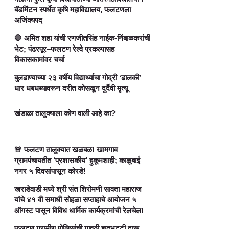
बॅडमिंटन स्पर्धेत कृषि महाविद्यालय, फलटणला
अजिंक्यपद
🛑 अमित शहा यांची रणजीतसिंह नाईक-निंबाळकरांची
भेट; पंढरपूर–फलटण रेल्वे प्रकल्पासह
विकासकामांवर चर्चा
बुलढाण्याच्या २३ वर्षीय विद्यार्थ्याचा गोद्री ‘ढालकी’
धार धबधब्यावरून दरीत कोसळून दुर्दैवी मृत्यू
खंडाळा तालुक्याला कोण वाली आहे का?
🚨 फलटण तालुक्यात खळबळ! खामगाव
ग्रामपंचायतीत ‘प्रशासकीय’ हुकूमशाही; काळूबाई
नगर ५ दिवसांपासून कोरडे!
खराडेवाडी मध्ये श्री संत शिरोमणी सावता महाराज
यांचे ४१ वी समाधी सोहळा सप्ताहाचे आयोजन ५
ऑगस्ट पासून विविध धार्मिक कार्यक्रमांची रेलचेल!
फलटण ग्रामीण पोलिसांची गावठी हातभट्टी दारू