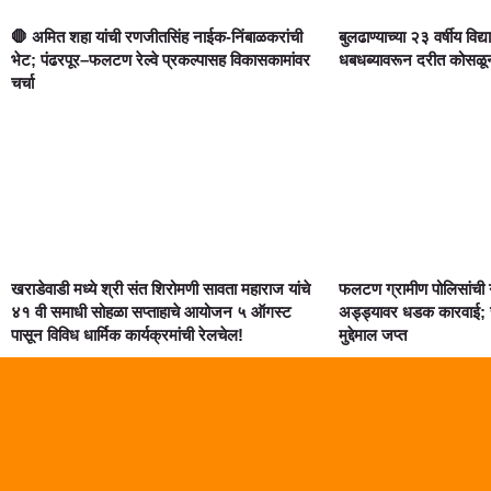
🛑 अमित शहा यांची रणजीतसिंह नाईक-निंबाळकरांची
बुलढाण्याच्या २३ वर्षीय विद्य
भेट; पंढरपूर–फलटण रेल्वे प्रकल्पासह विकासकामांवर
धबधब्यावरून दरीत कोसळून दुर
चर्चा
खराडेवाडी मध्ये श्री संत शिरोमणी सावता महाराज यांचे
फलटण ग्रामीण पोलिसांची 
४१ वी समाधी सोहळा सप्ताहाचे आयोजन ५ ऑगस्ट
अड्ड्यावर धडक कारवाई; स
पासून विविध धार्मिक कार्यक्रमांची रेलचेल!
मुद्देमाल जप्त