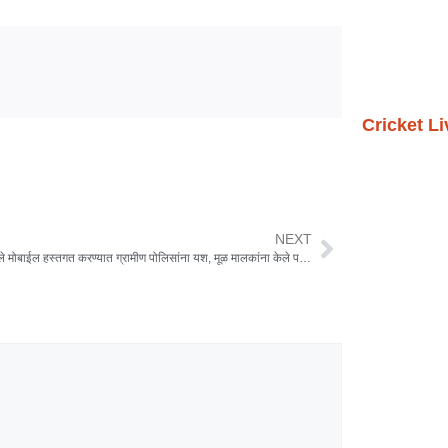
Cricket L
NEXT
गहाळ झालेले मोबाईल हस्तगत करण्यात ग्रामीण पोलिसांना यश, मूळ मालकांना केले परत मोबाईल