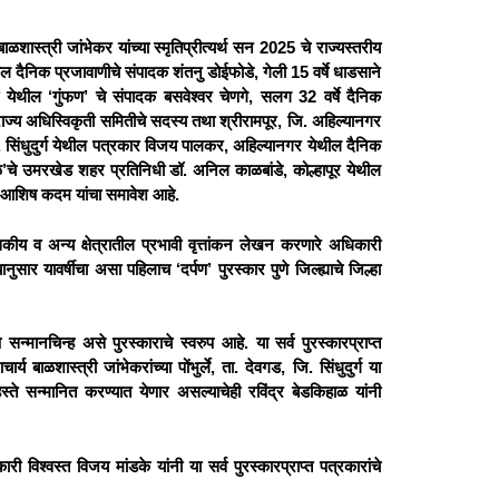
ाळशास्त्री जांभेकर यांच्या स्मृतिप्रीत्यर्थ सन 2025 चे राज्यस्तरीय
थील दैनिक प्रजावाणीचे संपादक शंतनु डोईफोडे, गेली 15 वर्षे धाडसाने
ा येथील ‘गुंफण’ चे संपादक बसवेश्‍वर चेणगे, सलग 32 वर्षे दैनिक
 राज्य अधिस्विकृती समितीचे सदस्य तथा श्रीरामपूर, जि. अहिल्यानगर
 सिंधुदुर्ग येथील पत्रकार विजय पालकर, अहिल्यानगर येथील दैनिक
ळ’चे उमरखेड शहर प्रतिनिधी डॉ. अनिल काळबांडे, कोल्हापूर येथील
ादक आशिष कदम यांचा समावेश आहे.
ासकीय व अन्य क्षेत्रातील प्रभावी वृत्तांकन लेखन करणारे अधिकारी
नुसार यावर्षीचा असा पहिलाच ‘दर्पण’ पुरस्कार पुणे जिल्ह्याचे जिल्हा
सन्मानचिन्ह असे पुरस्काराचे स्वरुप आहे. या सर्व पुरस्कारप्राप्त
बाळशास्त्री जांभेकरांच्या पोंभुर्ले, ता. देवगड, जि. सिंधुदुर्ग या
हस्ते सन्मानित करण्यात येणार असल्याचेही रविंद्र बेडकिहाळ यांनी
ी विश्‍वस्त विजय मांडके यांनी या सर्व पुरस्कारप्राप्त पत्रकारांचे