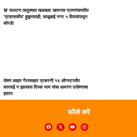
🚨 फलटण तालुक्यात खळबळ! खामगाव ग्रामपंचायतीत
‘प्रशासकीय’ हुकूमशाही; काळूबाई नगर ५ दिवसांपासून
कोरडे!
पोषण आहार गैरव्यवहार प्रकरणी १४ ऑगस्टपर्यंत
कारवाई न झाल्यास दिपक जाम यांचा आमरण उपोषणाचा
इशारा
फॉलो करें