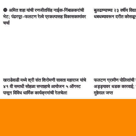
🛑 अमित शहा यांची रणजीतसिंह नाईक-निंबाळकरांची
बुलढाण्याच्या २३ वर्षीय विद्य
भेट; पंढरपूर–फलटण रेल्वे प्रकल्पासह विकासकामांवर
धबधब्यावरून दरीत कोसळून दुर
चर्चा
खराडेवाडी मध्ये श्री संत शिरोमणी सावता महाराज यांचे
फलटण ग्रामीण पोलिसांची 
४१ वी समाधी सोहळा सप्ताहाचे आयोजन ५ ऑगस्ट
अड्ड्यावर धडक कारवाई; स
पासून विविध धार्मिक कार्यक्रमांची रेलचेल!
मुद्देमाल जप्त