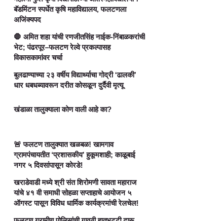
बॅडमिंटन स्पर्धेत कृषि महाविद्यालय, फलटणला
अजिंक्यपद
🛑 अमित शहा यांची रणजीतसिंह नाईक-निंबाळकरांची
भेट; पंढरपूर–फलटण रेल्वे प्रकल्पासह
विकासकामांवर चर्चा
बुलढाण्याच्या २३ वर्षीय विद्यार्थ्याचा गोद्री ‘ढालकी’
धार धबधब्यावरून दरीत कोसळून दुर्दैवी मृत्यू
खंडाळा तालुक्याला कोण वाली आहे का?
🚨 फलटण तालुक्यात खळबळ! खामगाव
ग्रामपंचायतीत ‘प्रशासकीय’ हुकूमशाही; काळूबाई
नगर ५ दिवसांपासून कोरडे!
खराडेवाडी मध्ये श्री संत शिरोमणी सावता महाराज
यांचे ४१ वी समाधी सोहळा सप्ताहाचे आयोजन ५
ऑगस्ट पासून विविध धार्मिक कार्यक्रमांची रेलचेल!
फलटण ग्रामीण पोलिसांची गावठी हातभट्टी दारू