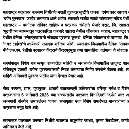
महाराष्ट्र पत्रकार कल्याण निधीतर्फे मराठी वृत्तपत्रसृष्टीचे जनक ‘दर्पण’कार आचार्य ब
‘दर्पण पुरस्कार’ जाहीर करण्यात आले आहेत. त्यामध्ये राजीव साबडे यांच्यासह नांदेड ये
महाराष्ट्र – कर्नाटक सीमेवर साहित्य व पत्रकार संमेलने घेणारे मसूर, जि. सातार
‘पुढारी’च्या माध्यमातून पत्रकारिता करणारे सातारा येथील जीवनधर चव्हाण, महाराष्ट्र
येथील दैनिक ‘स्नेहप्रकाश’चे संपादक प्रकाश कुलथे, दैनिक ‘लोकमत’चे माणगाव, जि.
‘नगर टाईम्स’चे कार्यकारी संपादक श्रीराम जोशी, यवतमाळ जिल्ह्यातील दैनिक ‘सका
मँगो एफ.एम. रेडीओ प्रसारण केंद्राचे केंद्रप्रमुख तथा साप्ताहिक ‘वर्तमान’ चे संप
यावर्षापासून विशेष बाब म्हणून राज्यातील माहिती व जनसंपर्क विभागातील उत्कृष्ट श
यांचेमधून एकाची ‘दर्पण’ पुरस्कारासाठी निवड करण्याचा निर्णय संस्थेने घेतला आहे. त्या
माहिती अधिकारी युवराज पाटील यांना देण्यात येणार आहे.
रोख रक्कम, शाल, पुष्पगुच्छ, आचार्य बाळशास्त्री जांभेकरांचा चरित्र ग्रंथ व विशेष 
पत्रकारांना 6 जानेवारी 2026 च्या राज्यस्तरीय पत्रकार दिनादिवशी ‘दर्पण’ कार आचार्य 
जन्मगावी संस्थेने उभारलेल्या ‘दर्पण’ सभागृहात एका विशेष समारंभात मान्यवरांच्या 
पत्रकात नमूद केले आहे.
महाराष्ट्र पत्रकार कल्याण निधीचे उपाध्यक्ष बापूसाहेब जाधव, कृष्णा शेवडीकर, कार्यकार
अभिनंदन केले आहे.