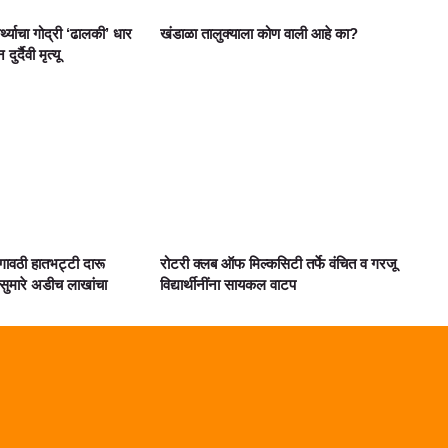
ार्थ्याचा गोद्री ‘ढालकी’ धार
खंडाळा तालुक्याला कोण वाली आहे का?
्दैवी मृत्यू
गावठी हातभट्टी दारू
रोटरी क्लब ऑफ मिल्कसिटी तर्फे वंचित व गरजू
ुमारे अडीच लाखांचा
विद्यार्थीनींना सायकल वाटप