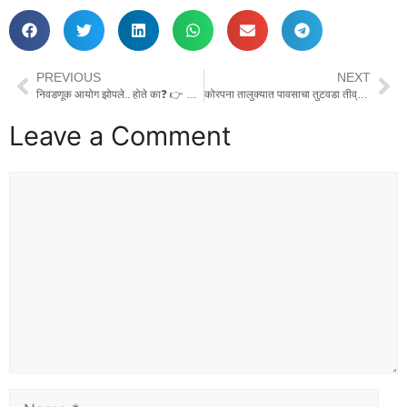
PREVIOUS
NEXT
निवडणूक आयोग झोपले.. होते का❓ 👉 निवडणूक रद्द करण्याच्या प्रक्रियेवर संतप्त टिका. 👉निवडणूक आयोग आहे की गोंधळी आयोग ❓
कोरपना तालुक्यात पावसाचा तुटवडा तीव्र; पिकांचे प्रचंड नुकसान
Leave a Comment