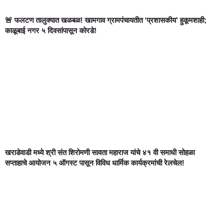
🚨 फलटण तालुक्यात खळबळ! खामगाव ग्रामपंचायतीत ‘प्रशासकीय’ हुकूमशाही;
काळूबाई नगर ५ दिवसांपासून कोरडे!
खराडेवाडी मध्ये श्री संत शिरोमणी सावता महाराज यांचे ४१ वी समाधी सोहळा
सप्ताहाचे आयोजन ५ ऑगस्ट पासून विविध धार्मिक कार्यक्रमांची रेलचेल!