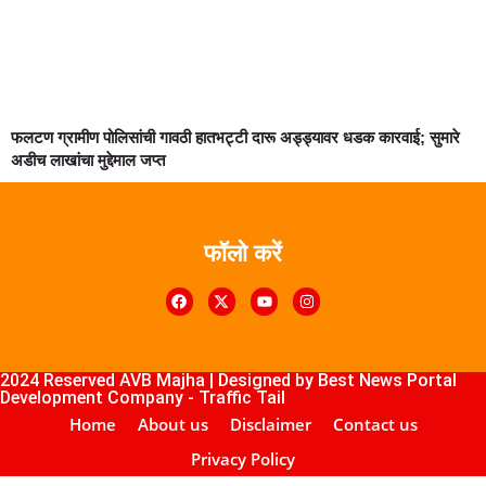
फलटण ग्रामीण पोलिसांची गावठी हातभट्टी दारू अड्ड्यावर धडक कारवाई; सुमारे
अडीच लाखांचा मुद्देमाल जप्त
फॉलो करें
k4U
Digital Marketing Courses
Course
ub
lopement Company
2024 Reserved AVB Majha | Designed by
Best News Portal
Development Company
-
Traffic Tail
Home
About us
Disclaimer
Contact us
Privacy Policy