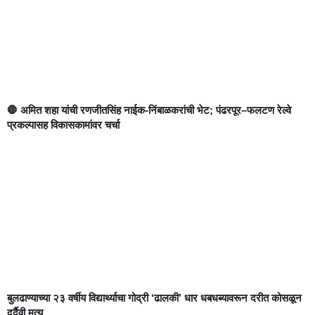
🛑 अमित शहा यांची रणजीतसिंह नाईक-निंबाळकरांची भेट; पंढरपूर–फलटण रेल्वे
प्रकल्पासह विकासकामांवर चर्चा
बुलढाण्याच्या २३ वर्षीय विद्यार्थ्याचा गोद्री ‘ढालकी’ धार धबधब्यावरून दरीत कोसळून
दुर्दैवी मृत्यू