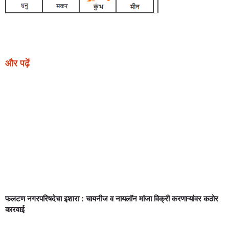
Earn Yatra
Ask Daman
Link Dot
Marketing Hack4U
News Portal Development
और पढ़ें
फलटण नगरपरिषदेचा इशारा : चायनीज व नायलॉन मांजा विक्री करणाऱ्यांवर कठोर
कारवाई