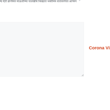
ेष्ठ श्री ज्ञानेश्वर माऊलींच्या पालखीचे जिल्ह्यात भक्तीमय वातावरणात आगमन
Corona Vi