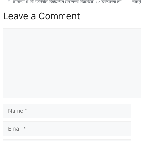
कर्मचाऱ्या अभावी गडचिरोली जिल्ह्यातील आरोग्यसेवा खिळखिळी. 👉 डॉक्टरांच्या कमतरतेमुळे फार्मासिस्ट आणि चतुर्थश्रेणीचे कर्मचारी करतात उपचार. 👉 कुरंडीमाल आरोग्य पथकातील घटना.
संतश्र
Leave a Comment