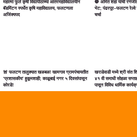
महात्मा फुले कृषी विद्यापीठाच्या आंतरमहाविद्यालयीन
🛑 अमित शहा यांची रणजीत
बॅडमिंटन स्पर्धेत कृषि महाविद्यालय, फलटणला
भेट; पंढरपूर–फलटण रेल्वे
अजिंक्यपद
चर्चा
🚨 फलटण तालुक्यात खळबळ! खामगाव ग्रामपंचायतीत
खराडेवाडी मध्ये श्री संत 
‘प्रशासकीय’ हुकूमशाही; काळूबाई नगर ५ दिवसांपासून
४१ वी समाधी सोहळा सप्त
कोरडे!
पासून विविध धार्मिक कार्यक