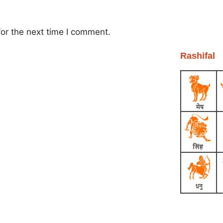
or the next time I comment.
Rashifal
Earn Yatra
Ask Daman
Link Dot
Marketing Hack4U
News Portal Development