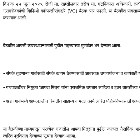
दिनांक २५ जून २०२५ रोजी मा. तहसीलदार तसेच मा. गटविकास अधिकारी, तळोदा या
ग्रामसेवकांची व्हिडिओ कॉन्फरन्सिंगद्वारे (VC) बैठक पार पडली. या बैठकीत पावसाळ्
करण्यात आली.
बैठकीत आपत्ती व्यवस्थापनासाठी पुढील महत्त्वाच्या मुद्द्यांवर भर देण्यात आला:
⦁ संपर्क तुटणाऱ्या गावांसाठी संपर्क कायम ठेवण्यासाठी आवश्यक उपाययोजना व कार्यवाही य
⦁ गावपातळीवर नियुक्त ‘आपदा मित्र’ यांना प्राथमिक उपचार साहित्य व इतर तातडीच्या साध
⦁ अशा गावांमध्ये आपत्कालीन स्थितीत साहाय्य व मदत कार्य त्वरित पोहोचविण्यासाठी आप
या बैठकीच्या माध्यमातून प्रत्येक गावातील आपदा मित्रांना पुढील काळात नैसर्गिक आ
त्वरित प्रतिसाद देण्याच्या सूचना देण्यात आल्या.