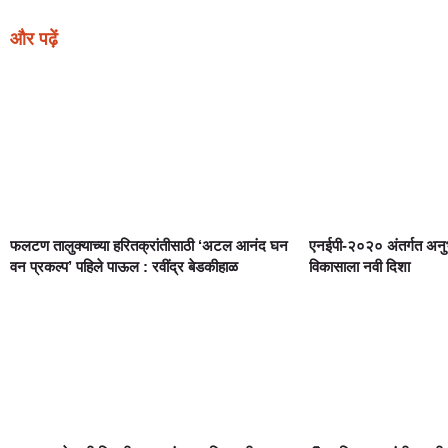
और पढ़ें
फलटण तालुक्याच्या हरितक्रांतीसाठी ‘अटल आनंद घन
एनईपी-२०२० अंतर्गत अनुभ
वन प्रकल्प’ पहिले पाऊल : रवींद्र बेडकीहाळ
विकासाला नवी दिशा