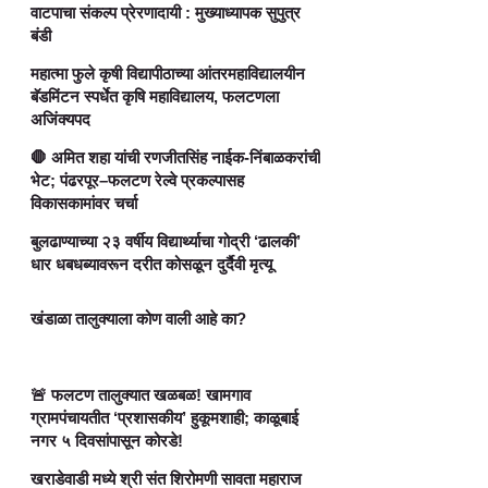
वाटपाचा संकल्प प्रेरणादायी : मुख्याध्यापक सुपुत्र
बंडी
महात्मा फुले कृषी विद्यापीठाच्या आंतरमहाविद्यालयीन
बॅडमिंटन स्पर्धेत कृषि महाविद्यालय, फलटणला
अजिंक्यपद
🛑 अमित शहा यांची रणजीतसिंह नाईक-निंबाळकरांची
भेट; पंढरपूर–फलटण रेल्वे प्रकल्पासह
विकासकामांवर चर्चा
बुलढाण्याच्या २३ वर्षीय विद्यार्थ्याचा गोद्री ‘ढालकी’
धार धबधब्यावरून दरीत कोसळून दुर्दैवी मृत्यू
खंडाळा तालुक्याला कोण वाली आहे का?
🚨 फलटण तालुक्यात खळबळ! खामगाव
ग्रामपंचायतीत ‘प्रशासकीय’ हुकूमशाही; काळूबाई
नगर ५ दिवसांपासून कोरडे!
खराडेवाडी मध्ये श्री संत शिरोमणी सावता महाराज