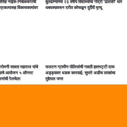
सिंह नाईक-निंबाळकरांची
बुलढाण्याच्या २३ वर्षीय विद्यार्थ्याचा गोद्री ‘ढालकी’ धार
 प्रकल्पासह विकासकामांवर
धबधब्यावरून दरीत कोसळून दुर्दैवी मृत्यू
शिरोमणी सावता महाराज यांचे
फलटण ग्रामीण पोलिसांची गावठी हातभट्टी दारू
ाहाचे आयोजन ५ ऑगस्ट
अड्ड्यावर धडक कारवाई; सुमारे अडीच लाखांचा
्रमांची रेलचेल!
मुद्देमाल जप्त
Marketing Hack4U
Digital Marketing Courses
Digital Makreting Course
Link Dot
Lexifo
AI Assistica
Law Scholar Hub
Lixifo.com
99 Marketing Tips
Earn Yatra