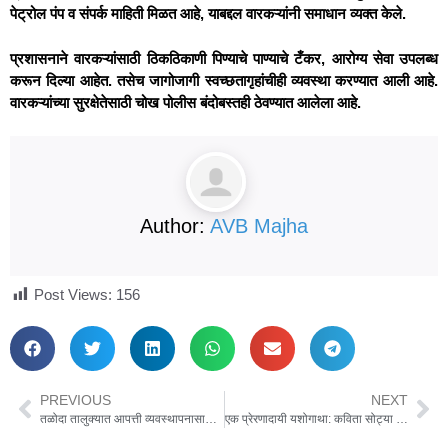
पेट्रोल पंप व संपर्क माहिती मिळत आहे, याबद्दल वारकऱ्यांनी समाधान व्यक्त केले.
प्रशासनाने वारकऱ्यांसाठी ठिकठिकाणी पिण्याचे पाण्याचे टँकर, आरोग्य सेवा उपलब्ध
करून दिल्या आहेत. तसेच जागोजागी स्वच्छतागृहांचीही व्यवस्था करण्यात आली आहे.
वारकऱ्यांच्या सुरक्षेतेसाठी चोख पोलीस बंदोबस्तही ठेवण्यात आलेला आहे.
Author:
AVB Majha
Post Views:
156
PREVIOUS
NEXT
तळोदा तालुक्यात आपत्ती व्यवस्थापनासाठी व्हीसीद्वारे आढावा बैठक – ‘आपदा मित्र’ सज्जतेत!
एक प्रेरणादायी यशोगाथा: कविता सोट्या गांगुर्डे – ग्रामीण भागातील स्वावलंबी उद्योजिका