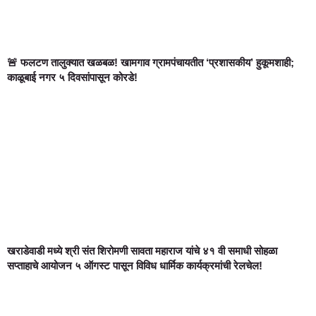
🚨 फलटण तालुक्यात खळबळ! खामगाव ग्रामपंचायतीत ‘प्रशासकीय’ हुकूमशाही;
काळूबाई नगर ५ दिवसांपासून कोरडे!
खराडेवाडी मध्ये श्री संत शिरोमणी सावता महाराज यांचे ४१ वी समाधी सोहळा
सप्ताहाचे आयोजन ५ ऑगस्ट पासून विविध धार्मिक कार्यक्रमांची रेलचेल!