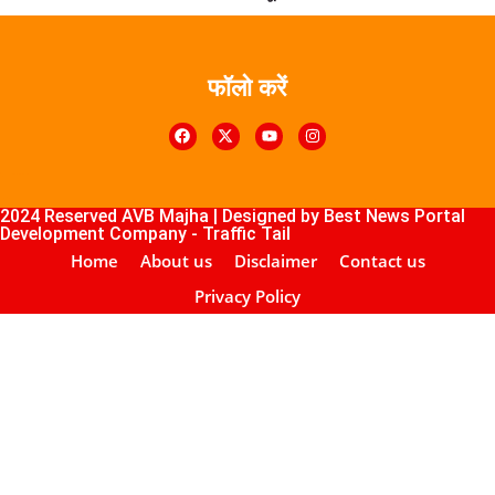
फॉलो करें
k4U
Digital Marketing Courses
Course
ub
lopement Company
2024 Reserved AVB Majha | Designed by
Best News Portal
Development Company
-
Traffic Tail
Home
About us
Disclaimer
Contact us
Privacy Policy