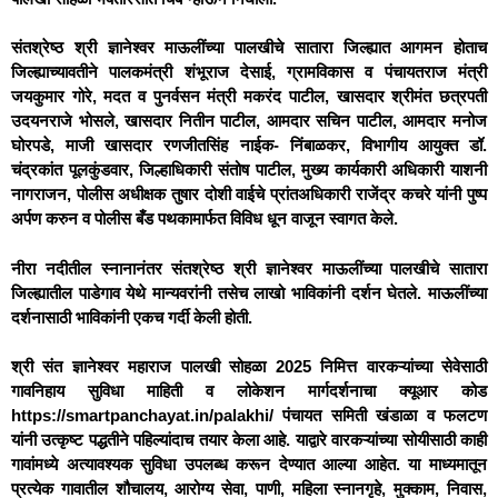
संतश्रेष्ठ श्री ज्ञानेश्वर माऊलींच्या पालखीचे सातारा जिल्ह्यात आगमन होताच
जिल्ह्याच्यावतीने पालकमंत्री शंभूराज देसाई, ग्रामविकास व पंचायतराज मंत्री
जयकुमार गोरे, मदत व पुनर्वसन मंत्री मकरंद पाटील, खासदार श्रीमंत छत्रपती
उदयनराजे भोसले, खासदार नितीन पाटील, आमदार सचिन पाटील, आमदार मनोज
घोरपडे, माजी खासदार रणजीतसिंह नाईक- निंबाळकर, विभागीय आयुक्त डॉ.
चंद्रकांत पूलकुंडवार, जिल्हाधिकारी संतोष पाटील, मुख्य कार्यकारी अधिकारी याशनी
नागराजन, पोलीस अधीक्षक तुषार दोशी वाईचे प्रांतअधिकारी राजेंद्र कचरे यांनी पुष्प
अर्पण करुन व पोलीस बँड पथकामार्फत विविध धून वाजून स्वागत केले.
नीरा नदीतील स्नानानंतर संतश्रेष्ठ श्री ज्ञानेश्वर माऊलींच्या पालखीचे सातारा
जिल्ह्यातील पाडेगाव येथे मान्यवरांनी तसेच लाखो भाविकांनी दर्शन घेतले. माऊलींच्या
दर्शनासाठी भाविकांनी एकच गर्दी केली होती.
श्री संत ज्ञानेश्वर महाराज पालखी सोहळा 2025 निमित्त वारकऱ्यांच्या सेवेसाठी
गावनिहाय सुविधा माहिती व लोकेशन मार्गदर्शनाचा क्यूआर कोड
https://smartpanchayat.in/palakhi/ पंचायत समिती खंडाळा व फलटण
यांनी उत्कृष्ट पद्धतीने पहिल्यांदाच तयार केला आहे. याद्वारे वारकऱ्यांच्या सोयीसाठी काही
गावांमध्ये अत्यावश्यक सुविधा उपलब्ध करून देण्यात आल्या आहेत. या माध्यमातून
प्रत्येक गावातील शौचालय, आरोग्य सेवा, पाणी, महिला स्नानगृहे, मुक्काम, निवास,