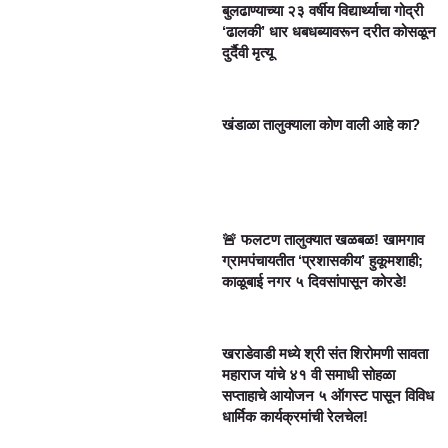
बुलढाण्याच्या २३ वर्षीय विद्यार्थ्याचा गोद्री
‘ढालकी’ धार धबधब्यावरून दरीत कोसळून
दुर्दैवी मृत्यू
खंडाळा तालुक्याला कोण वाली आहे का?
🚨 फलटण तालुक्यात खळबळ! खामगाव
ग्रामपंचायतीत ‘प्रशासकीय’ हुकूमशाही;
काळूबाई नगर ५ दिवसांपासून कोरडे!
खराडेवाडी मध्ये श्री संत शिरोमणी सावता
महाराज यांचे ४१ वी समाधी सोहळा
सप्ताहाचे आयोजन ५ ऑगस्ट पासून विविध
धार्मिक कार्यक्रमांची रेलचेल!