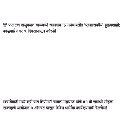
🚨 फलटण तालुक्यात खळबळ! खामगाव ग्रामपंचायतीत ‘प्रशासकीय’ हुकूमशाही;
काळूबाई नगर ५ दिवसांपासून कोरडे!
खराडेवाडी मध्ये श्री संत शिरोमणी सावता महाराज यांचे ४१ वी समाधी सोहळा
सप्ताहाचे आयोजन ५ ऑगस्ट पासून विविध धार्मिक कार्यक्रमांची रेलचेल!