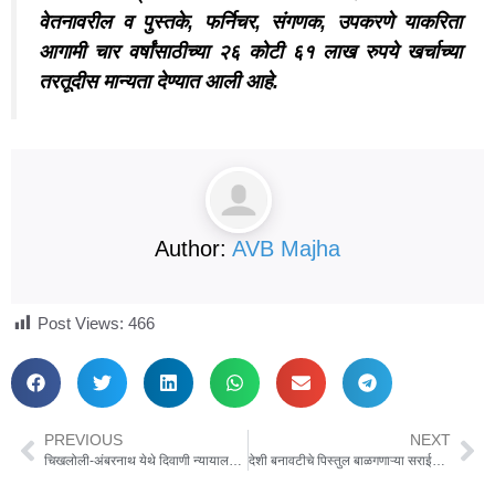
वेतनावरील व पुस्तके, फर्निचर, संगणक, उपकरणे याकरिता
आगामी चार वर्षांसाठीच्या २६ कोटी ६१ लाख रुपये खर्चाच्या
तरतूदीस मान्यता देण्यात आली आहे.
Author:
AVB Majha
Post Views:
466
PREVIOUS
NEXT
चिखलोली-अंबरनाथ येथे दिवाणी न्यायालय कनिष्ठ स्तर न्यायदंडाधिकारी प्रथम वर्ग न्यायालय
देशी बनावटीचे पिस्तुल बाळगणाऱ्या सराईत गुन्हेगारास स्वारगेट पोलीसांनी केले जेरबंद