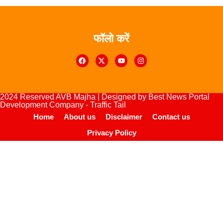
फॉलो करें
Digital Marketing Courses
urse
lopement Company
2024 Reserved AVB Majha | Designed by
Best News Portal
Development Company
-
Traffic Tail
Home
About us
Disclaimer
Contact us
Privacy Policy