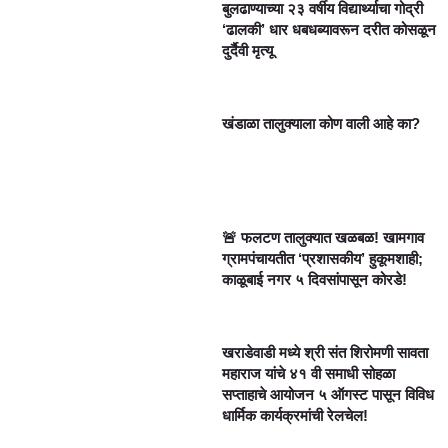
बुलढाण्याच्या २३ वर्षीय विद्यार्थ्याचा गोद्री
‘ढालकी’ धार धबधब्यावरून दरीत कोसळून
दुर्दैवी मृत्यू
खंडाळा तालुक्याला कोण वाली आहे का?
🚨 फलटण तालुक्यात खळबळ! खामगाव
ग्रामपंचायतीत ‘प्रशासकीय’ हुकूमशाही;
काळूबाई नगर ५ दिवसांपासून कोरडे!
खराडेवाडी मध्ये श्री संत शिरोमणी सावता
महाराज यांचे ४१ वी समाधी सोहळा
सप्ताहाचे आयोजन ५ ऑगस्ट पासून विविध
धार्मिक कार्यक्रमांची रेलचेल!