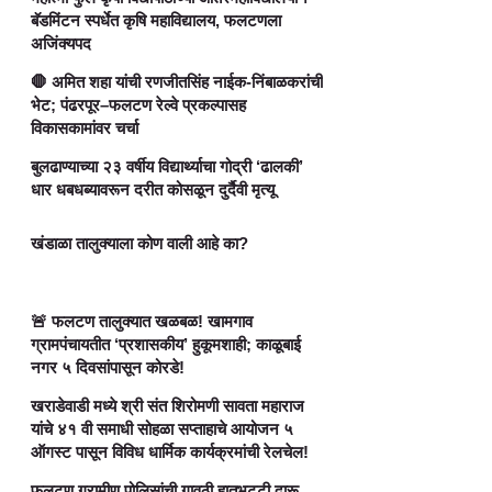
बॅडमिंटन स्पर्धेत कृषि महाविद्यालय, फलटणला
अजिंक्यपद
🛑 अमित शहा यांची रणजीतसिंह नाईक-निंबाळकरांची
भेट; पंढरपूर–फलटण रेल्वे प्रकल्पासह
विकासकामांवर चर्चा
बुलढाण्याच्या २३ वर्षीय विद्यार्थ्याचा गोद्री ‘ढालकी’
धार धबधब्यावरून दरीत कोसळून दुर्दैवी मृत्यू
खंडाळा तालुक्याला कोण वाली आहे का?
🚨 फलटण तालुक्यात खळबळ! खामगाव
ग्रामपंचायतीत ‘प्रशासकीय’ हुकूमशाही; काळूबाई
नगर ५ दिवसांपासून कोरडे!
खराडेवाडी मध्ये श्री संत शिरोमणी सावता महाराज
यांचे ४१ वी समाधी सोहळा सप्ताहाचे आयोजन ५
ऑगस्ट पासून विविध धार्मिक कार्यक्रमांची रेलचेल!
फलटण ग्रामीण पोलिसांची गावठी हातभट्टी दारू