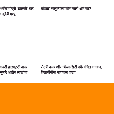
ार्थ्याचा गोद्री ‘ढालकी’ धार
खंडाळा तालुक्याला कोण वाली आहे का?
्दैवी मृत्यू
गावठी हातभट्टी दारू
रोटरी क्लब ऑफ मिल्कसिटी तर्फे वंचित व गरजू
ुमारे अडीच लाखांचा
विद्यार्थीनींना सायकल वाटप