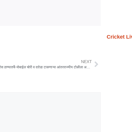
Cricket L
NEXT
खडकी पोलीस ठाण्यातर्फे मोबाईल चोरी व दरोडा टाकणाऱ्या आंतरराज्यीय टोळीला अटक!