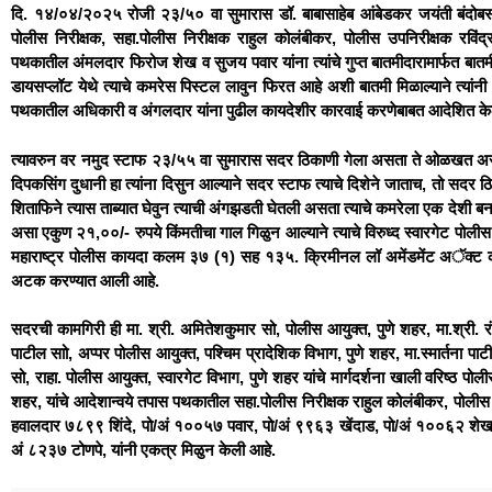
दि. १४/०४/२०२५ रोजी २३/५० वा सुमारास डॉ. बाबासाहेब आंबेडकर जयंती बंदोबस्त 
पोलीस निरीक्षक, सहा.पोलीस निरीक्षक राहुल कोलंबीकर, पोलीस उपनिरीक्षक र
पथकातील अंमलदार फिरोज शेख व सुजय पवार यांना त्यांचे गुप्त बातमीदारामार्फत बातमी म
डायसप्लॉट येथे त्याचे कमरेस पिस्टल लावुन फिरत आहे अशी बातमी मिळाल्याने त्यांन
पथकातील अधिकारी व अंगलदार यांना पुढील कायदेशीर कारवाई करणेबाबत आदेशित के
त्यावरुन वर नमुद स्टाफ २३/५५ वा सुमारास सदर ठिकाणी गेला असता ते ओळखत असलेल
दिपकसिंग दुधानी हा त्यांना दिसुन आल्याने सदर स्टाफ त्याचे दिशेने जाताच, तो सदर 
शिताफिने त्यास ताब्यात घेवुन त्याची अंगझडती घेतली असता त्याचे कमरेला एक देशी बन
असा एकुण २१,००/- रुपये किंमतीचा गाल गिळुन आल्याने त्याचे विरुध्द स्वारगेट प
महाराष्ट्र पोलीस कायदा कलम ३७ (१) सह १३५. क्रिमीनल लॉ अमेंडमेंट अॅक्ट क
अटक करण्यात आली आहे.
सदरची कामगिरी ही मा. श्री. अमितेशकुमार सो, पोलीस आयुक्त, पुणे शहर, मा.श्री. रं
पाटील साो, अप्पर पोलीस आयुक्त, पश्चिम प्रादेशिक विभाग, पुणे शहर, मा.स्मार्तना प
सो, राहा. पोलीस आयुक्त, स्वारगेट विभाग, पुणे शहर यांचे मार्गदर्शना खाली वरिष्ठ पोलीस
शहर, यांचे आदेशान्वये तपास पथकातील सहा.पोलीस निरीक्षक राहुल कोलंबीकर, पोलीस
हवालदार ७८९९ शिंदे, पो/अं १००५७ पवार, पो/अं ९९६३ खेंदाड, पो/अं १००६२ शेख,
अं ८२३७ टोणपे, यांनी एकत्र मिळुन केली आहे.