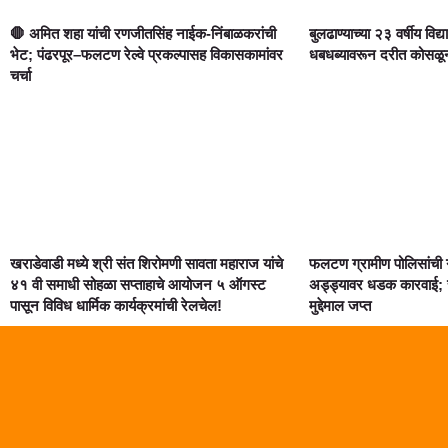
🛑 अमित शहा यांची रणजीतसिंह नाईक-निंबाळकरांची
बुलढाण्याच्या २३ वर्षीय विद्य
भेट; पंढरपूर–फलटण रेल्वे प्रकल्पासह विकासकामांवर
धबधब्यावरून दरीत कोसळून दुर
चर्चा
खराडेवाडी मध्ये श्री संत शिरोमणी सावता महाराज यांचे
फलटण ग्रामीण पोलिसांची 
४१ वी समाधी सोहळा सप्ताहाचे आयोजन ५ ऑगस्ट
अड्ड्यावर धडक कारवाई; स
पासून विविध धार्मिक कार्यक्रमांची रेलचेल!
मुद्देमाल जप्त