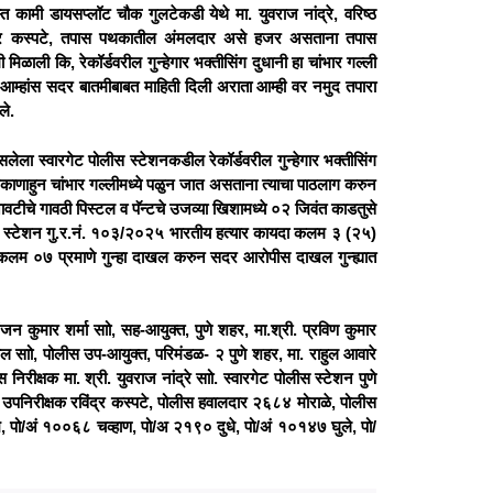
कामी डायसप्लॉट चौक गुलटेकडी येथे मा. युवराज नांद्रे, वरिष्ठ
विंद्र कस्पटे, तपास पथकातील अंमलदार असे हजर असताना तपास
िळाली कि, रेकॉर्डवरील गुन्हेगार भक्तीसिंग दुधानी हा चांभार गल्ली
ी आम्हांस सदर बातमीबाबत माहिती दिली अराता आम्ही वर नमुद तपारा
ले.
ा स्वारगेट पोलीस स्टेशनकडील रेकॉर्डवरील गुन्हेगार भक्तीसिंग
ठिकाणाहुन चांभार गल्लीमध्ये पळुन जात असताना त्याचा पाठलाग करुन
ावटीचे गावठी पिस्टल व पॅन्टचे उजव्या खिशामध्ये ०२ जिवंत काडतुसे
ोलीस स्टेशन गु.र.नं. १०३/२०२५ भारतीय हत्यार कायदा कलम ३ (२५)
लम ०७ प्रमाणे गुन्हा दाखल करुन सदर आरोपीस दाखल गुन्ह्यात
जन कुमार शर्मा साो, सह-आयुक्त, पुणे शहर, मा.श्री. प्रविण कुमार
ाटील साो, पोलीस उप-आयुक्त, परिमंडळ- २ पुणे शहर, मा. राहुल आवारे
 निरीक्षक मा. श्री. युवराज नांद्रे साो. स्वारगेट पोलीस स्टेशन पुणे
 उपनिरीक्षक रविंद्र कस्पटे, पोलीस हवालदार २६८४ मोराळे, पोलीस
 पो/अं १००६८ चव्हाण, पो/अ २१९० दुधे, पो/अं १०१४७ घुले, पो/