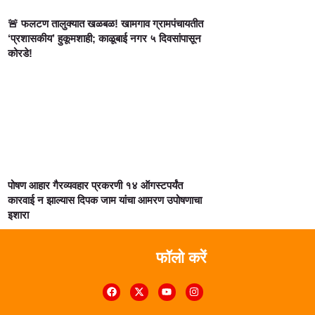
🚨 फलटण तालुक्यात खळबळ! खामगाव ग्रामपंचायतीत
‘प्रशासकीय’ हुकूमशाही; काळूबाई नगर ५ दिवसांपासून
कोरडे!
पोषण आहार गैरव्यवहार प्रकरणी १४ ऑगस्टपर्यंत
कारवाई न झाल्यास दिपक जाम यांचा आमरण उपोषणाचा
इशारा
फॉलो करें