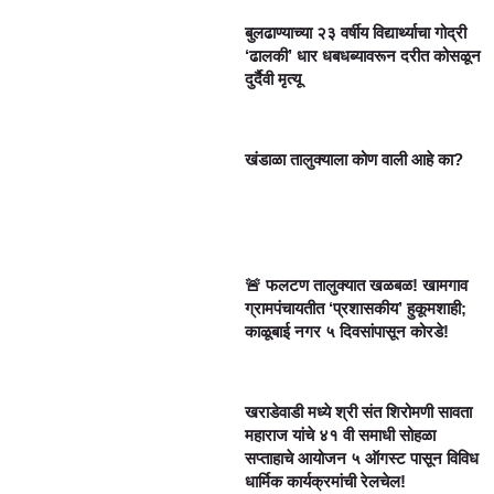
बुलढाण्याच्या २३ वर्षीय विद्यार्थ्याचा गोद्री
‘ढालकी’ धार धबधब्यावरून दरीत कोसळून
दुर्दैवी मृत्यू
खंडाळा तालुक्याला कोण वाली आहे का?
🚨 फलटण तालुक्यात खळबळ! खामगाव
ग्रामपंचायतीत ‘प्रशासकीय’ हुकूमशाही;
काळूबाई नगर ५ दिवसांपासून कोरडे!
खराडेवाडी मध्ये श्री संत शिरोमणी सावता
महाराज यांचे ४१ वी समाधी सोहळा
सप्ताहाचे आयोजन ५ ऑगस्ट पासून विविध
धार्मिक कार्यक्रमांची रेलचेल!