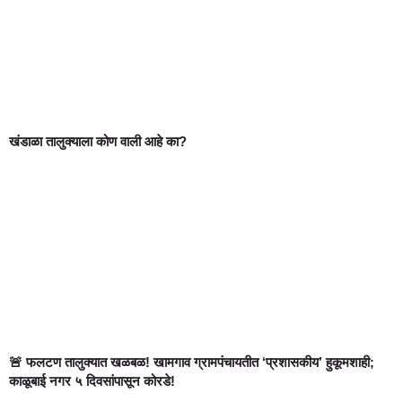
खंडाळा तालुक्याला कोण वाली आहे का?
🚨 फलटण तालुक्यात खळबळ! खामगाव ग्रामपंचायतीत ‘प्रशासकीय’ हुकूमशाही;
काळूबाई नगर ५ दिवसांपासून कोरडे!