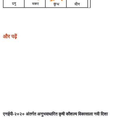
Earn Yatra
Ask Daman
Link Dot
Marketing Hack4U
News Portal Development
और पढ़ें
एनईपी-२०२० अंतर्गत अनुभवाधारित कृषी कौशल्य विकासाला नवी दिशा