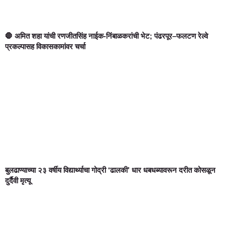
🛑 अमित शहा यांची रणजीतसिंह नाईक-निंबाळकरांची भेट; पंढरपूर–फलटण रेल्वे
प्रकल्पासह विकासकामांवर चर्चा
बुलढाण्याच्या २३ वर्षीय विद्यार्थ्याचा गोद्री ‘ढालकी’ धार धबधब्यावरून दरीत कोसळून
दुर्दैवी मृत्यू