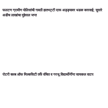
फलटण ग्रामीण पोलिसांची गावठी हातभट्टी दारू अड्ड्यावर धडक कारवाई; सुमारे
अडीच लाखांचा मुद्देमाल जप्त
रोटरी क्लब ऑफ मिल्कसिटी तर्फे वंचित व गरजू विद्यार्थीनींना सायकल वाटप