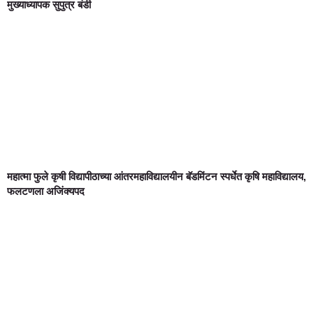
मुख्याध्यापक सुपुत्र बंडी
महात्मा फुले कृषी विद्यापीठाच्या आंतरमहाविद्यालयीन बॅडमिंटन स्पर्धेत कृषि महाविद्यालय,
फलटणला अजिंक्यपद