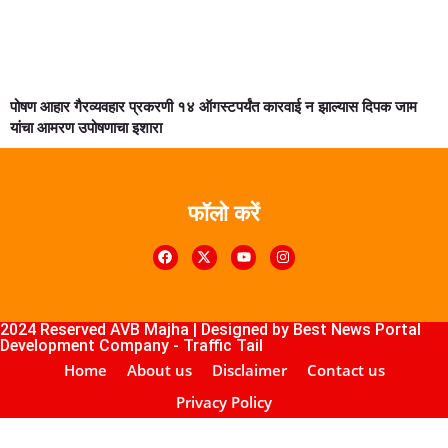
पोषण आहार गैरव्यवहार प्रकरणी १४ ऑगस्टपर्यंत कारवाई न झाल्यास दिपक जाम
यांचा आमरण उपोषणाचा इशारा
फॉलो करें
k4U
Digital Marketing Courses
Course
ub
lopement Company
2024 Reserved AVB Majha | Designed by
Best News Portal
Development Company
-
Traffic Tail
Home
About us
Disclaimer
Contact us
Privacy Policy