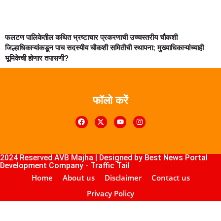
फलटण पालिकेतील कथित भ्रष्टाचार प्रकरणाची उच्चस्तरीय चौकशी
जिल्हाधिकाऱ्यांकडून पाच सदस्यीय चौकशी समितीची स्थापना; मुख्याधिकाऱ्यांच्याही
भूमिकेची होणार तपासणी?
फॉलो करें
k4U
Digital Marketing Courses
Course
ub
lopement Company
2024 Reserved AVB Majha | Designed by
Best News Portal
Development Company
-
Traffic Tail
Home
About us
Disclaimer
Contact us
Privacy Policy