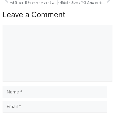
एव्हीबी माझा | विशेष वृत्त फलटणला नवे उपविभागीय पोलीस अधिकारी; धन्यकुमार गोडसे यांची नियुक्ती
गडचिरोलीत डीएमएफ निधी घोटाळ्याचा मोठा संशय; अनेक प्रकरणं झाल्याची शक्यता ? 👉 जिल्हाधिकाऱ्यांच्या बनावट स्वाक्षरीने प्रशासकीय मान्यता आदेश 👉 अज्ञातांविरुद्ध गुन्हा दाखल… सखोल तपास केल्यास बडे….बडे मासे अडकणार?
Leave a Comment