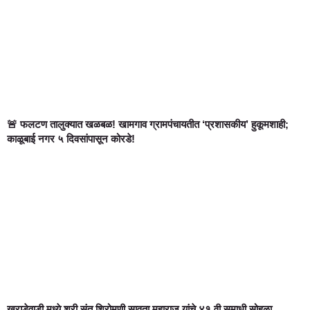
🚨 फलटण तालुक्यात खळबळ! खामगाव ग्रामपंचायतीत ‘प्रशासकीय’ हुकूमशाही;
काळूबाई नगर ५ दिवसांपासून कोरडे!
खराडेवाडी मध्ये श्री संत शिरोमणी सावता महाराज यांचे ४१ वी समाधी सोहळा