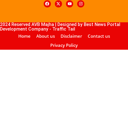
k4U
Digital Marketing Courses
Course
ub
lopement Company
2024 Reserved AVB Majha | Designed by
Best News Portal
Development Company
-
Traffic Tail
Home
About us
Disclaimer
Contact us
Privacy Policy