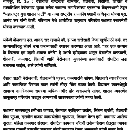
नागपूर, दि. 15 : देशातील कष्टकरी कामगार, शेतकरी, विद्यार्थी, शिक्षित व
उच्चशिक्षित बेरोजगार युवक तसेच सामान्य नागरिकांच्या प्रश्नांना केंद्रस्थानी ठेवून
“महाराष्ट्र युवा शासन पार्टी” या नव्या राष्ट्रीय राजकीय पक्षाची अधिकृत घोषणा प्रा.
आनंद सर यांनी केली. रविभवन येथे आयोजित पत्रकार परिषदेत पक्षाच्या स्थापनेची
घोषणा करण्यात आली.
यावेळी बोलताना प्रा. आनंद सर म्हणाले की, हा पक्ष सत्तेसाठी किंवा खुर्चीसाठी नव्हे, तर
अन्यायाविरुद्ध संघर्ष उभा करण्यासाठी स्थापन करण्यात आला आहे. “हर एक अन्याय
के खिलाफ हम पहली आवाज बनेंगे” हे पक्षाचे ब्रीदवाक्य असून देशातील कष्टकरी,
शेतकरी, कामगार, विद्यार्थी आणि बेरोजगार युवकांच्या हक्कांसाठी संघटित लढा
उभारला जाईल, असे त्यांनी सांगितले.
देशात वाढती बेरोजगारी, शेतकऱ्यांचे प्रश्न, कामगारांचे शोषण, शिक्षणाचे व्यापारीकरण
आणि सामाजिक विषमता यावर त्यांनी तीव्र चिंता व्यक्त केली. विद्यमान व्यवस्थेमुळे
सामान्य नागरिकांच्या समस्या अधिक गंभीर होत असल्याचे सांगत, शासन व्यवस्थेत
आमूलाग्र परिवर्तन घडवून आणण्याची आवश्यकता त्यांनी व्यक्त केली.
पक्षाच्या माध्यमातून हमीभाव कायदा, शेतमाल प्रक्रिया उद्योग, सिंचन क्रांती, शेतकरी
विमा सुरक्षा, ग्रामीण बाजार व्यवस्थेतील सुधारणा, किमान वेतन हमी, कामगार आरोग्य
सुरक्षा, महिला कामगार संरक्षण, संघटित कामगार नोंदणी तसेच शिक्षण क्षेत्रात व्यापक
सुधारणा यासाठी राष्ट्रीय स्तरावर संघर्ष करण्यात येणार असल्याचे त्यांनी स्पष्ट केले.