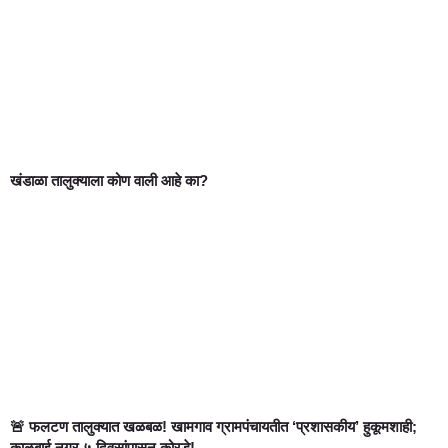
खंडाळा तालुक्याला कोण वाली आहे का?
🚨 फलटण तालुक्यात खळबळ! खामगाव ग्रामपंचायतीत ‘प्रशासकीय’ हुकूमशाही;
काळूबाई नगर ५ दिवसांपासून कोरडे!