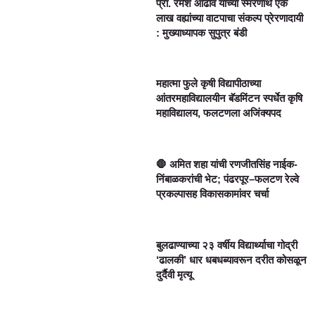
प्रा. रमेश आढाव यांच्या स्मरणार्थ एक
लाख वह्यांच्या वाटपाचा संकल्प प्रेरणादायी
: मुख्याध्यापक सुपुत्र बंडी
महात्मा फुले कृषी विद्यापीठाच्या
आंतरमहाविद्यालयीन बॅडमिंटन स्पर्धेत कृषि
महाविद्यालय, फलटणला अजिंक्यपद
🛑 अमित शहा यांची रणजीतसिंह नाईक-
निंबाळकरांची भेट; पंढरपूर–फलटण रेल्वे
प्रकल्पासह विकासकामांवर चर्चा
बुलढाण्याच्या २३ वर्षीय विद्यार्थ्याचा गोद्री
‘ढालकी’ धार धबधब्यावरून दरीत कोसळून
दुर्दैवी मृत्यू