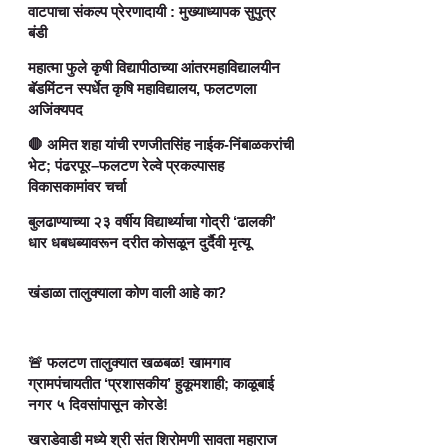
वाटपाचा संकल्प प्रेरणादायी : मुख्याध्यापक सुपुत्र
बंडी
महात्मा फुले कृषी विद्यापीठाच्या आंतरमहाविद्यालयीन
बॅडमिंटन स्पर्धेत कृषि महाविद्यालय, फलटणला
अजिंक्यपद
🛑 अमित शहा यांची रणजीतसिंह नाईक-निंबाळकरांची
भेट; पंढरपूर–फलटण रेल्वे प्रकल्पासह
विकासकामांवर चर्चा
बुलढाण्याच्या २३ वर्षीय विद्यार्थ्याचा गोद्री ‘ढालकी’
धार धबधब्यावरून दरीत कोसळून दुर्दैवी मृत्यू
खंडाळा तालुक्याला कोण वाली आहे का?
🚨 फलटण तालुक्यात खळबळ! खामगाव
ग्रामपंचायतीत ‘प्रशासकीय’ हुकूमशाही; काळूबाई
नगर ५ दिवसांपासून कोरडे!
खराडेवाडी मध्ये श्री संत शिरोमणी सावता महाराज