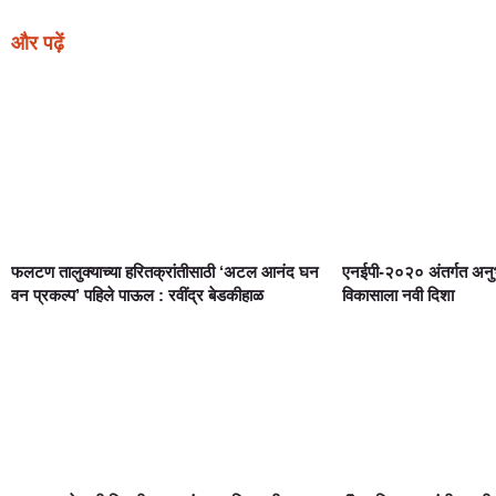
और पढ़ें
फलटण तालुक्याच्या हरितक्रांतीसाठी ‘अटल आनंद घन
एनईपी-२०२० अंतर्गत अनुभ
वन प्रकल्प’ पहिले पाऊल : रवींद्र बेडकीहाळ
विकासाला नवी दिशा