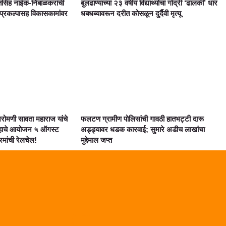
सिंह नाईक-निंबाळकरांची
बुलढाण्याच्या २३ वर्षीय विद्यार्थ्याचा गोद्री ‘ढालकी’ धार
 प्रकल्पासह विकासकामांवर
धबधब्यावरून दरीत कोसळून दुर्दैवी मृत्यू
शिरोमणी सावता महाराज यांचे
फलटण ग्रामीण पोलिसांची गावठी हातभट्टी दारू
ाहाचे आयोजन ५ ऑगस्ट
अड्ड्यावर धडक कारवाई; सुमारे अडीच लाखांचा
्रमांची रेलचेल!
मुद्देमाल जप्त
Marketing Hack4U
Digital Marketing Courses
Digital Makreting Course
Link Dot
Lexifo
AI Assistica
Law Scholar Hub
Lixifo.com
99 Marketing Tips
Earn Yatra