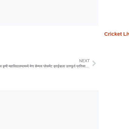
Cricket L
NEXT
उद्यानविद्या व कृषी महाविद्यालयामध्ये मेगा कॅम्पस प्लेसमेंट ड्राईव्हला उत्स्फूर्त प्रतिसाद; 105 विद्यार्थ्यांची निवड