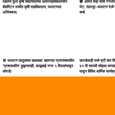
महात्मा फुले कृषी विद्यापीठाच्या आंतरमहाविद्यालयीन
🛑 अमित शहा यांची रणजीत
बॅडमिंटन स्पर्धेत कृषि महाविद्यालय, फलटणला
भेट; पंढरपूर–फलटण रेल्वे
अजिंक्यपद
चर्चा
🚨 फलटण तालुक्यात खळबळ! खामगाव ग्रामपंचायतीत
खराडेवाडी मध्ये श्री संत 
‘प्रशासकीय’ हुकूमशाही; काळूबाई नगर ५ दिवसांपासून
४१ वी समाधी सोहळा सप्त
कोरडे!
पासून विविध धार्मिक कार्यक