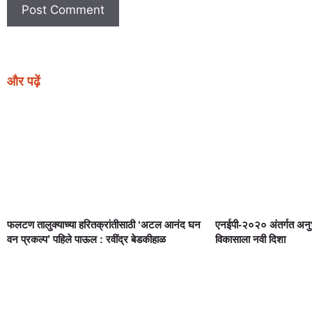
और पढ़ें
फलटण तालुक्याच्या हरितक्रांतीसाठी ‘अटल आनंद घन
एनईपी-२०२० अंतर्गत अनुभ
वन प्रकल्प’ पहिले पाऊल : रवींद्र बेडकीहाळ
विकासाला नवी दिशा