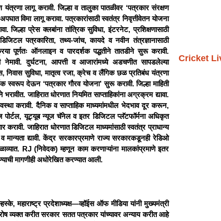
 यंत्रणा लागू करावी. जिल्हा व तालुका पातळीवर ‘पत्रकार संरक्षण
अपघात विमा लागू करावा. पत्रकारांसाठी स्वतंत्र निवृत्तीवेतन योजना
. जिल्हा प्रेस क्लबांना तांत्रिक सुविधा, इंटरनेट, प्रशिक्षणासाठी
ा. डिजिटल पत्रकारिता, तथ्य-जांच, कायदे व नवीन तंत्रज्ञानासाठी
रिया पूर्णतः ऑनलाइन व पारदर्शक पद्धतीने तातडीने सुरू करावी.
Cricket L
मिती नेमावी. दुर्घटना, आपत्ती व आजारांमध्ये अडचणीत सापडलेल्या
स, निवास सुविधा, मातृत्व रजा, क्रेच व लैंगिक छळ प्रतिबंध यंत्रणा
थिक स्वरूप देऊन ‘पत्रकार गौरव योजना’ सुरू करावी. जिल्हा माहिती
 भरावीत. जाहिरात धोरणात नियमित साप्ताहिकांना अग्रक्रम द्यावा.
्था करावी. दैनिक व साप्ताहिक माध्यमांमधील भेदभाव दूर करून,
ूज पोर्टल, यूट्यूब न्यूज चॅनेल व इतर डिजिटल प्लॅटफॉर्मना अधिकृत
तयार करावी. जाहिरात धोरणात डिजिटल माध्यमांसाठी स्वतंत्र प्राधान्य
 व मान्यता द्यावी. केंद्र सरकारप्रमाणे राज्य सरकारकडूनही रेडिओ
ी मिळाव्यात. RJ (निवेदक) म्हणून काम करणाऱ्यांना मालकांप्रमाणे इतर
 करण्याची मागणीही अधोरेखित करण्यात आली.
े, महाराष्ट्र प्रदेशाध्यक्ष—व्हॉईस ऑफ मीडिया यांनी मुख्यमंत्री
रवर रोष व्यक्त करीत सरकार सतत पत्रकार यांच्यावर अन्याय करीत आहे