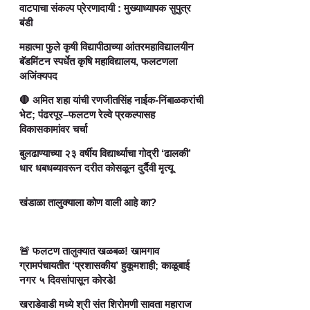
वाटपाचा संकल्प प्रेरणादायी : मुख्याध्यापक सुपुत्र
बंडी
महात्मा फुले कृषी विद्यापीठाच्या आंतरमहाविद्यालयीन
बॅडमिंटन स्पर्धेत कृषि महाविद्यालय, फलटणला
अजिंक्यपद
🛑 अमित शहा यांची रणजीतसिंह नाईक-निंबाळकरांची
भेट; पंढरपूर–फलटण रेल्वे प्रकल्पासह
विकासकामांवर चर्चा
बुलढाण्याच्या २३ वर्षीय विद्यार्थ्याचा गोद्री ‘ढालकी’
धार धबधब्यावरून दरीत कोसळून दुर्दैवी मृत्यू
खंडाळा तालुक्याला कोण वाली आहे का?
🚨 फलटण तालुक्यात खळबळ! खामगाव
ग्रामपंचायतीत ‘प्रशासकीय’ हुकूमशाही; काळूबाई
नगर ५ दिवसांपासून कोरडे!
खराडेवाडी मध्ये श्री संत शिरोमणी सावता महाराज