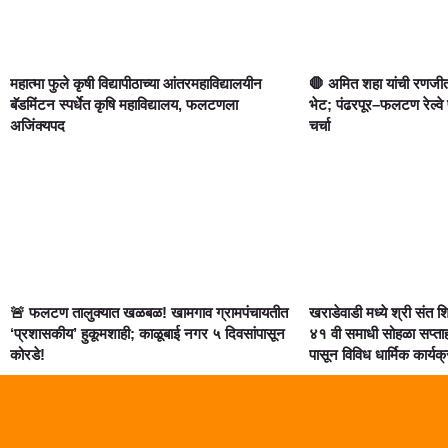
महात्मा फुले कृषी विद्यापीठाच्या आंतरमहाविद्यालयीन
🛑 अमित शहा यांची रणजीत
बॅडमिंटन स्पर्धेत कृषि महाविद्यालय, फलटणला
भेट; पंढरपूर–फलटण रेल्वे
अजिंक्यपद
चर्चा
🚨 फलटण तालुक्यात खळबळ! खामगाव ग्रामपंचायतीत
खराडेवाडी मध्ये श्री संत 
‘प्रशासकीय’ हुकूमशाही; काळूबाई नगर ५ दिवसांपासून
४१ वी समाधी सोहळा सप्त
कोरडे!
पासून विविध धार्मिक कार्यक