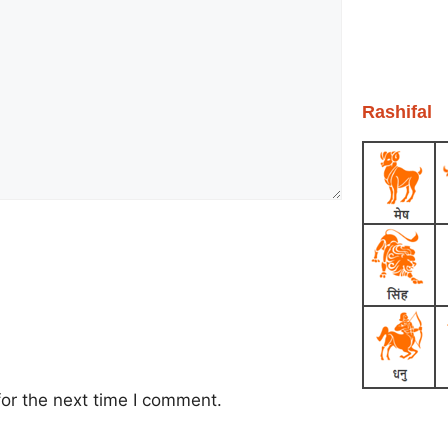
Rashifal
or the next time I comment.
Earn Yatra
Ask Daman
Link Dot
Marketing Hack4U
News Portal Development