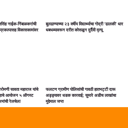
सिंह नाईक-निंबाळकरांची
बुलढाण्याच्या २३ वर्षीय विद्यार्थ्याचा गोद्री ‘ढालकी’ धार
 प्रकल्पासह विकासकामांवर
धबधब्यावरून दरीत कोसळून दुर्दैवी मृत्यू
शिरोमणी सावता महाराज यांचे
फलटण ग्रामीण पोलिसांची गावठी हातभट्टी दारू
ाहाचे आयोजन ५ ऑगस्ट
अड्ड्यावर धडक कारवाई; सुमारे अडीच लाखांचा
्रमांची रेलचेल!
मुद्देमाल जप्त