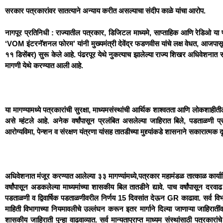
सरकार पत्रकारांवर सातत्याने अन्याय करीत असल्याचा संदीप काळे यांचा आरोप.
नागपूर प्रतिनिधी : राज्यातील पत्रकार, डिजिटल माध्यमे, साप्ताहिक आणि रेडिओ या पत
‘VOM इंटरनॅशनल फोरम’ यांनी मुख्यमंत्री देवेंद्र फडणवीस यांचे लक्ष वेधत, आजपासून 
११ डिसेंबर) सुरू केले आहे. पंढरपूर येथे नुकत्याच झालेल्या राज्य शिखर अधिवेशनात सर
मागणी येथे करण्यात आली आहे.
या मागण्यामध्ये पत्रकारांची सुरक्षा, माध्यमसंस्थांची आर्थिक शाश्वतता आणि लोकशाही
असे म्हंटले आहे. अनेक वर्षांपासून प्रलंबित असलेल्या जाहिरात बिले, पडताळणी प्
आरोग्यविमा, पेन्शन व संरक्षण यंत्रणा यांसह तातडीच्या मुद्द्यांकडे शासनाने सकारात्मक 
अधिवेशनात मंजूर करण्यात आलेल्या ३३ मागण्यांमध्ये,पत्रकार महामंडळ तात्काळ कार
वर्षांपासून अडकलेल्या माध्यमांच्या शासकीय बिल तातडीने द्यावे. पाच वर्षांपासून 
पडताळणी व द्विवार्षिक पडताळणीवरील निर्णय 15 दिवसांत देऊन GR काढावा. सर्व विभागा
माहिती विभागाच्या नियमावलीचे उल्लंघन करून इतर मार्गाने दिल्या जाणाऱ्या जाहिर
शासकीय जाहिराती पुन्हा वाढवाव्यात. सर्व मान्यताप्राप्त माध्यम संस्थांसाठी पत्र