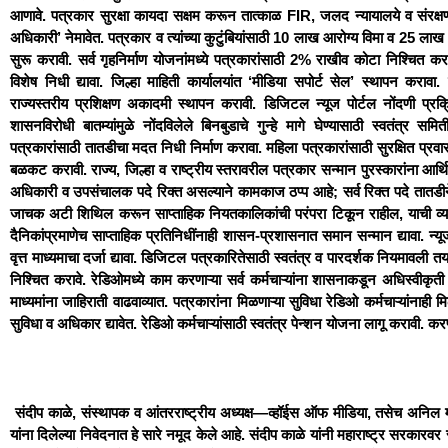
आणावे. पत्रकार सुरक्षा कायदा सक्षम करून तात्काळ FIR, जलद न्यायालये व संरक्षण
अधिकारी’ नेमावेत. पत्रकार व त्यांच्या कुटुंबियांसाठी 10 लाख आरोग्य विमा व 25 लाख 
सुरू करावी. सर्व गृहनिर्माण योजनांमध्ये पत्रकारांसाठी 2% राखीव कोटा निश्चित करावा
विशेष निधी द्यावा. जिल्हा माहिती कार्यालयांत ‘मीडिया सपोर्ट सेल’ स्थापन कराव
राज्यस्तरीय प्रशिक्षण अकादमी स्थापन करावी. डिजिटल न्यूज पोर्टल नोंदणी प्रक्
शासनविरोधी बातम्यांमुळे नोंदविलेले बिनबुडाचे गुन्हे मागे घेण्यासाठी स्वतंत्र स
पत्रकारांसाठी तातडीचा मदत निधी निर्माण करावा. महिला पत्रकारांसाठी सुरक्षित प्रवा
बळकट करावी. राज्य, जिल्हा व राष्ट्रीय स्तरावरील पत्रकार सन्मान पुरस्कारांना आर्
अधिकारी व उपसंचालक पदे रिक्त असल्याने कामकाज ठप्प आहे; सर्व रिक्त पदे तातडीने
जाचक अटी शिथिल करून साप्ताहिक नियतकालिकांची परंपरा टिकून राहील, याची व्यवस
दैनिकांप्रमाणेच साप्ताहिक प्रतिनिधींनाही शासन-प्रशासनात समान सन्मान द्यावा. न्य
वृत्त माध्यमाचा दर्जा द्यावा. डिजिटल पत्रकारितेसाठी स्वतंत्र व पारदर्शक नियमावली 
निश्चित करावे. रेडिओमध्ये काम करणाऱ्या सर्व कर्मचाऱ्यांना शासनाकडून अधिस्वीकृती
माध्यमांना जाहिराती वाढवाव्यात. पत्रकारांना मिळणाऱ्या सुविधा रेडिओ कर्मचाऱ्यांनाह
सुविधा व अधिकार द्यावेत. रेडिओ कर्मचाऱ्यांसाठी स्वतंत्र पेन्शन योजना लागू करावी.
संदीप काळे, संस्थापक व आंतरराष्ट्रीय अध्यक्ष—व्हॉईस ऑफ मीडिया, तसेच अनिल म्हस्क
यांना दिलेल्या निवेदनात हे सारे नमूद केले आहे. संदीप काळे यांनी महाराष्ट्र सरका