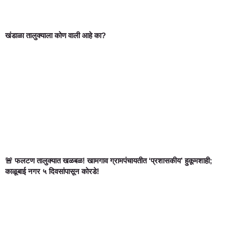
खंडाळा तालुक्याला कोण वाली आहे का?
🚨 फलटण तालुक्यात खळबळ! खामगाव ग्रामपंचायतीत ‘प्रशासकीय’ हुकूमशाही;
काळूबाई नगर ५ दिवसांपासून कोरडे!