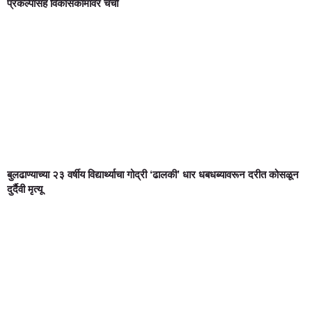
प्रकल्पासह विकासकामांवर चर्चा
बुलढाण्याच्या २३ वर्षीय विद्यार्थ्याचा गोद्री ‘ढालकी’ धार धबधब्यावरून दरीत कोसळून
दुर्दैवी मृत्यू