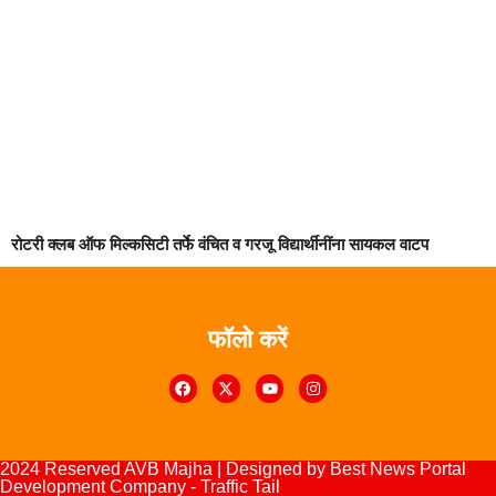
रोटरी क्लब ऑफ मिल्कसिटी तर्फे वंचित व गरजू विद्यार्थीनींना सायकल वाटप
फॉलो करें
Digital Marketing Courses
urse
lopement Company
2024 Reserved AVB Majha | Designed by
Best News Portal
Development Company
-
Traffic Tail