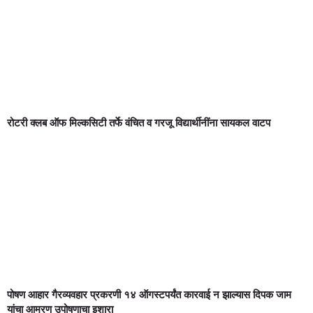
रोटरी क्लब ऑफ मिल्कसिटी तर्फे वंचित व गरजू विद्यार्थीनींना सायकल वाटप
पोषण आहार गैरव्यवहार प्रकरणी १४ ऑगस्टपर्यंत कारवाई न झाल्यास दिपक जाम
यांचा आमरण उपोषणाचा इशारा