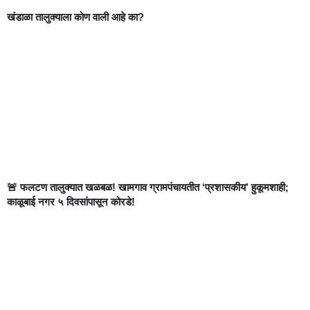
खंडाळा तालुक्याला कोण वाली आहे का?
🚨 फलटण तालुक्यात खळबळ! खामगाव ग्रामपंचायतीत ‘प्रशासकीय’ हुकूमशाही;
काळूबाई नगर ५ दिवसांपासून कोरडे!