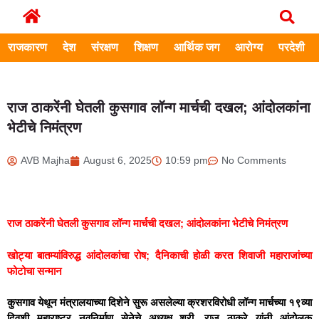
राजकारण
देश
संरक्षण
शिक्षण
आर्थिक जग
आरोग्य
परदेशी
राज ठाकरेंनी घेतली कुसगाव लॉन्ग मार्चची दखल; आंदोलकांना
भेटीचे निमंत्रण
AVB Majha
August 6, 2025
10:59 pm
No Comments
राज ठाकरेंनी घेतली कुसगाव लॉन्ग मार्चची दखल; आंदोलकांना भेटीचे निमंत्रण
खोट्या बातम्यांविरुद्ध आंदोलकांचा रोष; दैनिकाची होळी करत शिवाजी महाराजांच्या
फोटोचा सन्मान
कुसगाव येथून मंत्रालयाच्या दिशेने सुरू असलेल्या क्रशरविरोधी लॉन्ग मार्चच्या १९व्या
दिवशी महाराष्ट्र नवनिर्माण सेनेचे अध्यक्ष श्री. राज ठाकरे यांनी आंदोलक