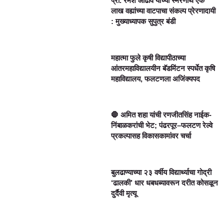
प्रा. रमेश आढाव यांच्या स्मरणार्थ एक
लाख वह्यांच्या वाटपाचा संकल्प प्रेरणादायी
: मुख्याध्यापक सुपुत्र बंडी
महात्मा फुले कृषी विद्यापीठाच्या
आंतरमहाविद्यालयीन बॅडमिंटन स्पर्धेत कृषि
महाविद्यालय, फलटणला अजिंक्यपद
🛑 अमित शहा यांची रणजीतसिंह नाईक-
निंबाळकरांची भेट; पंढरपूर–फलटण रेल्वे
प्रकल्पासह विकासकामांवर चर्चा
बुलढाण्याच्या २३ वर्षीय विद्यार्थ्याचा गोद्री
‘ढालकी’ धार धबधब्यावरून दरीत कोसळून
दुर्दैवी मृत्यू