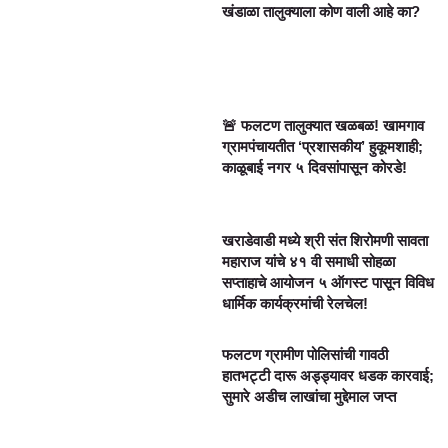
खंडाळा तालुक्याला कोण वाली आहे का?
🚨 फलटण तालुक्यात खळबळ! खामगाव
ग्रामपंचायतीत ‘प्रशासकीय’ हुकूमशाही;
काळूबाई नगर ५ दिवसांपासून कोरडे!
खराडेवाडी मध्ये श्री संत शिरोमणी सावता
महाराज यांचे ४१ वी समाधी सोहळा
सप्ताहाचे आयोजन ५ ऑगस्ट पासून विविध
धार्मिक कार्यक्रमांची रेलचेल!
फलटण ग्रामीण पोलिसांची गावठी
हातभट्टी दारू अड्ड्यावर धडक कारवाई;
सुमारे अडीच लाखांचा मुद्देमाल जप्त