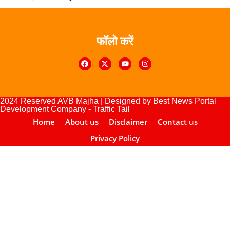
फॉलो करें
Digital Marketing Courses
urse
lopement Company
2024 Reserved AVB Majha | Designed by
Best News Portal
Development Company
-
Traffic Tail
Home
About us
Disclaimer
Contact us
Privacy Policy