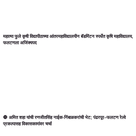
महात्मा फुले कृषी विद्यापीठाच्या आंतरमहाविद्यालयीन बॅडमिंटन स्पर्धेत कृषि महाविद्यालय,
फलटणला अजिंक्यपद
🛑 अमित शहा यांची रणजीतसिंह नाईक-निंबाळकरांची भेट; पंढरपूर–फलटण रेल्वे
प्रकल्पासह विकासकामांवर चर्चा