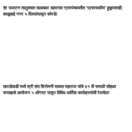
🚨 फलटण तालुक्यात खळबळ! खामगाव ग्रामपंचायतीत ‘प्रशासकीय’ हुकूमशाही;
काळूबाई नगर ५ दिवसांपासून कोरडे!
खराडेवाडी मध्ये श्री संत शिरोमणी सावता महाराज यांचे ४१ वी समाधी सोहळा
सप्ताहाचे आयोजन ५ ऑगस्ट पासून विविध धार्मिक कार्यक्रमांची रेलचेल!