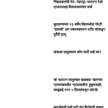
निंबाळकरांची भेट; पंढरपूर–फलटण रेल्वे
प्रकल्पासह विकासकामांवर चर्चा
बुलढाण्याच्या २३ वर्षीय विद्यार्थ्याचा गोद्री
‘ढालकी’ धार धबधब्यावरून दरीत कोसळून
दुर्दैवी मृत्यू
खंडाळा तालुक्याला कोण वाली आहे का?
🚨 फलटण तालुक्यात खळबळ! खामगाव
ग्रामपंचायतीत ‘प्रशासकीय’ हुकूमशाही;
काळूबाई नगर ५ दिवसांपासून कोरडे!
खराडेवाडी मध्ये श्री संत शिरोमणी सावता