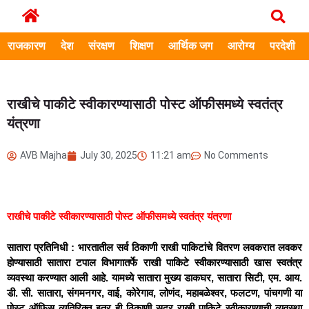
राजकारण
देश
संरक्षण
शिक्षण
आर्थिक जग
आरोग्य
परदेशी
राखीचे पाकीटे स्वीकारण्‍यासाठी पोस्ट ऑफीसमध्ये स्वतंत्र
यंत्रणा
AVB Majha
July 30, 2025
11:21 am
No Comments
राखीचे पाकीटे स्वीकारण्‍यासाठी पोस्ट ऑफीसमध्ये स्वतंत्र यंत्रणा
सातारा प्रतिनिधी : भारतातील सर्व ठिकाणी राखी पाकिटांचे वितरण लवकरात लवकर
होण्यासाठी सातारा टपाल विभागातर्फे राखी पाकिटे स्वीकारण्यासाठी खास स्वतंत्र
व्यवस्था करण्यात आली आहे. यामध्ये सातारा मुख्य डाकघर, सातारा सिटी, एम. आय.
डी. सी. सातारा, संगमनगर, वाई, कोरेगाव, लोणंद, महाबळेश्वर, फलटण, पांचगणी या
पोस्ट ऑफिस व्यतिरिक्त इतर ही ठिकाणी सदर राखी पाकिटे स्वीकारण्याची व्यवस्था