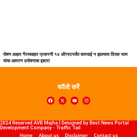
पोषण आहार गैरव्यवहार प्रकरणी १४ ऑगस्टपर्यंत कारवाई न झाल्यास दिपक जाम
यांचा आमरण उपोषणाचा इशारा
फॉलो करें
k4U
Digital Marketing Courses
Course
ub
lopement Company
2024 Reserved AVB Majha | Designed by
Best News Portal
Development Company
-
Traffic Tail
Home
About us
Disclaimer
Contact us