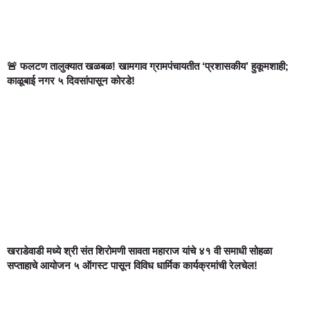
🚨 फलटण तालुक्यात खळबळ! खामगाव ग्रामपंचायतीत ‘प्रशासकीय’ हुकूमशाही;
काळूबाई नगर ५ दिवसांपासून कोरडे!
खराडेवाडी मध्ये श्री संत शिरोमणी सावता महाराज यांचे ४१ वी समाधी सोहळा
सप्ताहाचे आयोजन ५ ऑगस्ट पासून विविध धार्मिक कार्यक्रमांची रेलचेल!