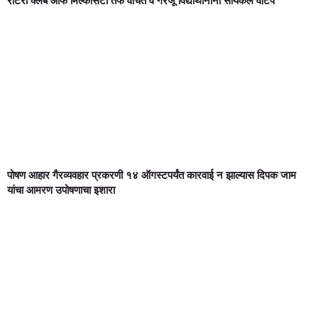
रोटरी क्लब ऑफ मिल्कसिटी तर्फे वंचित व गरजू विद्यार्थीनींना सायकल वाटप
पोषण आहार गैरव्यवहार प्रकरणी १४ ऑगस्टपर्यंत कारवाई न झाल्यास दिपक जाम
यांचा आमरण उपोषणाचा इशारा