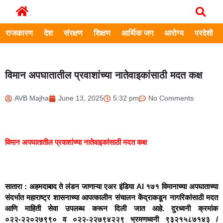
राजकारण
देश
संरक्षण
शिक्षण
आर्थिक जग
आरोग्य
परदेशी
विमान अपघातातील प्रवाशांच्या नातेवाइकांसाठी मदत कक्ष
AVB Majha
June 13, 2025
5:32 pm
No Comments
विमान अपघातातील प्रवाशांच्या नातेवाइकांसाठी मदत कक्ष
सातारा : अहमदाबाद ते लंडन जाणाऱ्या एअर इंडिया AI १७१ विमानाच्या अपघाताच्या
संदर्भात महाराष्ट्र शासनाच्या आपत्कालीन संचालन केंद्राकडून नागरिकांसाठी मदत
आणि माहिती सेवा उपलब्ध करून दिली जात आहे. दुरध्वनी क्रमांक
०२२-२२०२७९९० व ०२२-२२७९४२२९ भ्रमणध्वनी ९३२१५८७१४३ /