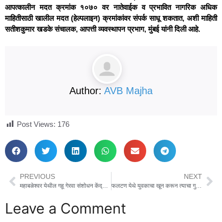
आपत्कालीन मदत क्रमांक १०७० वर नातेवाईक व प्रभावित नागरिक अधिक
माहितीसाठी खालील मदत (हेल्पलाइन) क्रमांकांवर संपर्क साधू शकतात, अशी माहिती
सतीशकुमार खडके संचालक, आपत्ती व्यवस्थापन प्रभाग, मुंबई यांनी दिली आहे.
Author:
AVB Majha
Post Views:
176
PREVIOUS
NEXT
महाबळेश्वर येथील गहू गेरवा संशोधन केंद्राच्या अतिथीगृहाचे कृषिमंत्री माणिकराव कोकाटे यांच्याहस्ते भूमिपूजन
फलटण येथे युवकाचा खून करून त्याचा गुप्तभाग कापुन चारीत पुरून ठेवलेला खूनाचा गंभीर गुन्हा ३६ तासाचे आत उघड करुन दोन आरोपींना अटक.
Leave a Comment