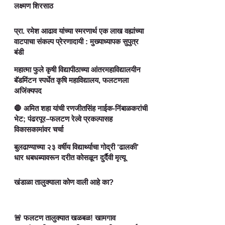
लक्ष्मण शिरसाठ
प्रा. रमेश आढाव यांच्या स्मरणार्थ एक लाख वह्यांच्या
वाटपाचा संकल्प प्रेरणादायी : मुख्याध्यापक सुपुत्र
बंडी
महात्मा फुले कृषी विद्यापीठाच्या आंतरमहाविद्यालयीन
बॅडमिंटन स्पर्धेत कृषि महाविद्यालय, फलटणला
अजिंक्यपद
🛑 अमित शहा यांची रणजीतसिंह नाईक-निंबाळकरांची
भेट; पंढरपूर–फलटण रेल्वे प्रकल्पासह
विकासकामांवर चर्चा
बुलढाण्याच्या २३ वर्षीय विद्यार्थ्याचा गोद्री ‘ढालकी’
धार धबधब्यावरून दरीत कोसळून दुर्दैवी मृत्यू
खंडाळा तालुक्याला कोण वाली आहे का?
🚨 फलटण तालुक्यात खळबळ! खामगाव