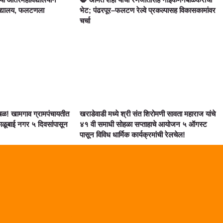
ाविद्यालय, फलटणला
भेट; पंढरपूर–फलटण रेल्वे प्रकल्पासह विकासकामांवर
चर्चा
! खामगाव ग्रामपंचायतीत
खराडेवाडी मध्ये श्री संत शिरोमणी सावता महाराज यांचे
ाळूबाई नगर ५ दिवसांपासून
४१ वी समाधी सोहळा सप्ताहाचे आयोजन ५ ऑगस्ट
पासून विविध धार्मिक कार्यक्रमांची रेलचेल!
Marketing Hack4U
Digital Marketing Courses
Digital Makreting Course
Link Dot
Lexifo
AI Assistica
Law Scholar Hub
Lixifo.com
99 Marketing Tips
Earn Yatra
News Portal Developement Company
Digital Griot
7k Network