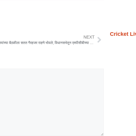
Cricket L
NEXT
पर्यावरण मंत्र्यांच्या बैठकीला सतत गैरहजर राहणे भोवले; विधानसभेतून एमपीसीबीच्या आयएएस अधिकाऱ्यासह दोन वरिष्ठ अधिकाऱ्यांच्या निलंबनाचे मोठे आदेश