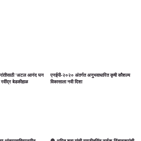
्रांतीसाठी ‘अटल आनंद घन
एनईपी-२०२० अंतर्गत अनुभवाधारित कृषी कौशल्य
 रवींद्र बेडकीहाळ
विकासाला नवी दिशा
ाच्या आंतरमहाविद्यालयीन
🛑 अमित शहा यांची रणजीतसिंह नाईक-निंबाळकरांची