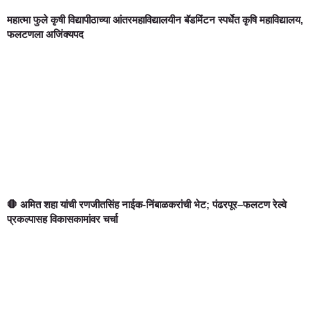
महात्मा फुले कृषी विद्यापीठाच्या आंतरमहाविद्यालयीन बॅडमिंटन स्पर्धेत कृषि महाविद्यालय,
फलटणला अजिंक्यपद
🛑 अमित शहा यांची रणजीतसिंह नाईक-निंबाळकरांची भेट; पंढरपूर–फलटण रेल्वे
प्रकल्पासह विकासकामांवर चर्चा