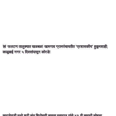
🚨 फलटण तालुक्यात खळबळ! खामगाव ग्रामपंचायतीत ‘प्रशासकीय’ हुकूमशाही;
काळूबाई नगर ५ दिवसांपासून कोरडे!
खराडेवाडी मध्ये श्री संत शिरोमणी सावता महाराज यांचे ४१ वी समाधी सोहळा