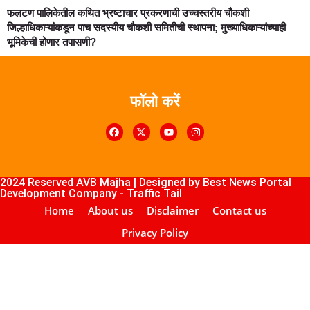
फलटण पालिकेतील कथित भ्रष्टाचार प्रकरणाची उच्चस्तरीय चौकशी
जिल्हाधिकाऱ्यांकडून पाच सदस्यीय चौकशी समितीची स्थापना; मुख्याधिकाऱ्यांच्याही
भूमिकेची होणार तपासणी?
फॉलो करें
k4U
Digital Marketing Courses
Course
ub
lopement Company
2024 Reserved AVB Majha | Designed by
Best News Portal
Development Company
-
Traffic Tail
Home
About us
Disclaimer
Contact us
Privacy Policy