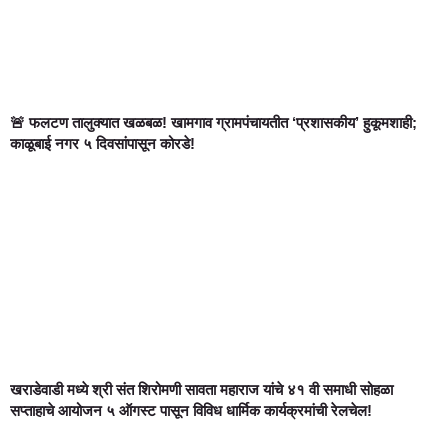
🚨 फलटण तालुक्यात खळबळ! खामगाव ग्रामपंचायतीत ‘प्रशासकीय’ हुकूमशाही;
काळूबाई नगर ५ दिवसांपासून कोरडे!
खराडेवाडी मध्ये श्री संत शिरोमणी सावता महाराज यांचे ४१ वी समाधी सोहळा
सप्ताहाचे आयोजन ५ ऑगस्ट पासून विविध धार्मिक कार्यक्रमांची रेलचेल!