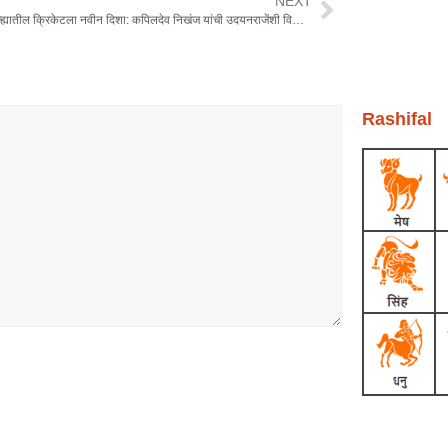
NEXT
सातारा जिल्ह्यातील क्रिकेटला नवीन दिशा: कपिलदेव निखंज यांची उदयनराजेंशी विमानात भेट
Rashifal
Earn Yatra
Ask Daman
Link Dot
Marketing Hack4U
News Portal Development