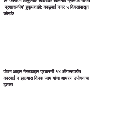
🚨 फलटण तालुक्यात खळबळ! खामगाव ग्रामपंचायतीत
‘प्रशासकीय’ हुकूमशाही; काळूबाई नगर ५ दिवसांपासून
कोरडे!
पोषण आहार गैरव्यवहार प्रकरणी १४ ऑगस्टपर्यंत
कारवाई न झाल्यास दिपक जाम यांचा आमरण उपोषणाचा
इशारा