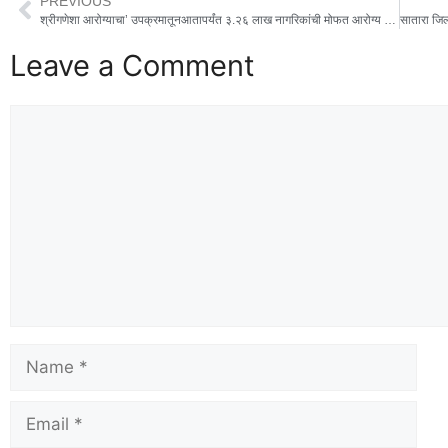
PREVIOUS
श्रीगणेशा आरोग्याचा’ उपक्रमातूनआतापर्यंत ३.२६ लाख नागरिकांची मोफत आरोग्य तपासणी : ६,८६२ नागरिकांनी केले रक्तदान
Leave a Comment