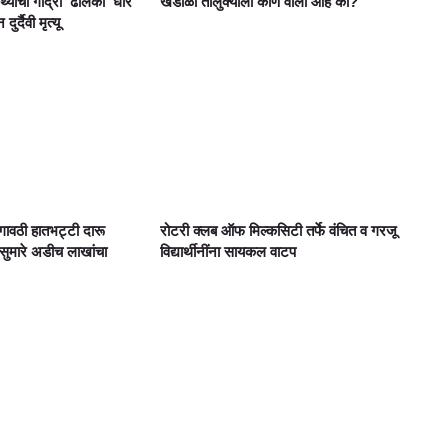
ार्थ्याचा गोद्री ‘ढालकी’ धार
खंडाळा तालुक्याला कोण वाली आहे का?
्दैवी मृत्यू
गावठी हातभट्टी दारू
रोटरी क्लब ऑफ मिल्कसिटी तर्फे वंचित व गरजू
ुमारे अडीच लाखांचा
विद्यार्थीनींना सायकल वाटप