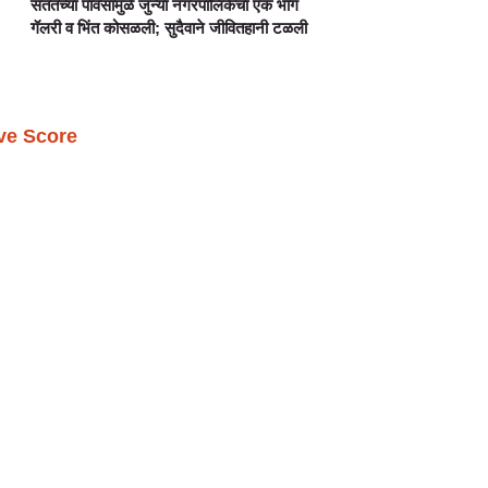
सततच्या पावसामुळे जुन्या नगरपालिकेचा एक भाग
गॅलरी व भिंत कोसळली; सुदैवाने जीवितहानी टळली
ive Score