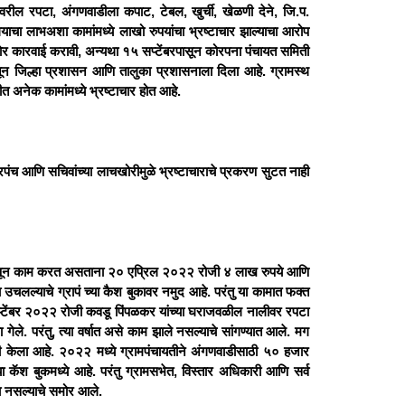
ालीवरील रपटा, अंगणवाडीला कपाट, टेबल, खुर्ची, खेळणी देने, जि.प.
ौचालयाचा लाभअशा कामांमध्ये लाखो रुपयांचा भ्रष्टाचार झाल्याचा आरोप
ठोर कारवाई करावी, अन्यथा १५ सप्टेंबरपासून कोरपना पंचायत समिती
मातून जिल्हा प्रशासन आणि तालुका प्रशासनाला दिला आहे. ग्रामस्थ
त अनेक कामांमध्ये भ्रष्टाचार होत आहे.
पंच आणि सचिवांच्या लाचखोरीमुळे भ्रष्टाचाराचे प्रकरण सुटत नाही
म्हणून काम करत असताना २० एप्रिल २०२२ रोजी ४ लाख रुपये आणि
उचलल्याचे ग्रापं च्या कैश बुकावर नमुद आहे. परंतु या कामात फक्त
 सप्टेंबर २०२२ रोजी कवडू पिंपळकर यांच्या घराजवळील नालीवर रपटा
गेले. परंतु, त्या वर्षात असे काम झाले नसल्याचे सांगण्यात आले. मग
ांनी केला आहे. २०२२ मध्ये ग्रामपंचायतीने अंगणवाडीसाठी ५० हजार
ा कॅश बुकमध्ये आहे. परंतु ग्रामसभेत, विस्तार अधिकारी आणि सर्व
या नसल्याचे समोर आले.