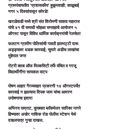
ग्रामपंचायतीत ‘प्रशासकीय’ हुकूमशाही; काळूबाई
नगर ५ दिवसांपासून कोरडे!
खराडेवाडी मध्ये श्री संत शिरोमणी सावता महाराज
यांचे ४१ वी समाधी सोहळा सप्ताहाचे आयोजन ५
ऑगस्ट पासून विविध धार्मिक कार्यक्रमांची रेलचेल!
फलटण ग्रामीण पोलिसांची गावठी हातभट्टी दारू
अड्ड्यावर धडक कारवाई; सुमारे अडीच लाखांचा
मुद्देमाल जप्त
रोटरी क्लब ऑफ मिल्कसिटी तर्फे वंचित व गरजू
विद्यार्थीनींना सायकल वाटप
पोषण आहार गैरव्यवहार प्रकरणी १४ ऑगस्टपर्यंत
कारवाई न झाल्यास दिपक जाम यांचा आमरण
उपोषणाचा इशारा
अभिनय सम्राट, कुख्यात ब्लॅकमेलर सारिका नागरे
हिच्यावर अखेर नाशिक रोड पोलीस स्टेशन येथे
दखलपात्र गुन्हा दाखल.