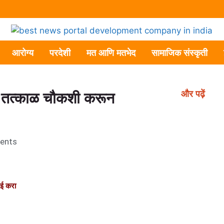
आरोग्य
परदेशी
मत आणि मतभेद
सामाजिक संस्कृती
और पढ़ें
ार तत्काळ चौकशी करून
ents
ाई करा