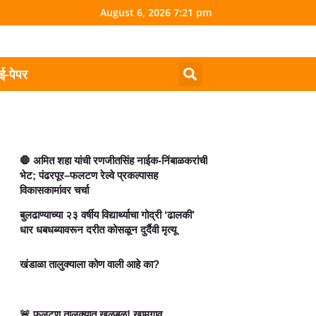
August 6, 2026 7:21 pm
ई-पेपर
🛑 अमित शहा यांची रणजीतसिंह नाईक-निंबाळकरांची
भेट; पंढरपूर–फलटण रेल्वे प्रकल्पासह
विकासकामांवर चर्चा
बुलढाण्याच्या २३ वर्षीय विद्यार्थ्याचा गोद्री ‘ढालकी’
धार धबधब्यावरून दरीत कोसळून दुर्दैवी मृत्यू
खंडाळा तालुक्याला कोण वाली आहे का?
🚨 फलटण तालुक्यात खळबळ! खामगाव