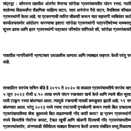
चंद्रपूर : कोरपना तहसील अंतर्गत
येणाऱ्या सांगोडा ग्रामपंचायतीत पांदन रस्ता, न
शाळेच्या विद्यार्थ्यांना शैक्षणिक साहित्य वाटप, सात अपंगांना पैसे वाटप, वैयक्तिक श
ग्रामस्थांनी केला आहे. या प्रकरणाची त्वरित चौकशी करून यात सहभागी व्यक्तिंवर क
कार्यालयासमोर आंदोलन करण्याचा इशारा सांगोडा ग्रामस्थांनी पत्रपरीषदेच्या माध्य
शुभम ढवस आणि इतर ग्रामस्थांनी पत्रकार परिषदेत सांगितले की, सांगोडा ग्रामपंचायती
गावातील नागरिकांनी भ्रष्टाचार उघडकीस आणला आणि त्याबद्दल तक्रार केली परंतु सर
आहे.
तत्कालिन सरपंच सचिन बोंडे हे २०१५ ते २०२० या काळात ग्रामपंचायतीचे सरपंच 
५ जून २०२२ रोजी ४.१० लाख रुपये पांदन रस्त्यावर खर्च केले आणि त्याचे बील सुध्दा 
माती टाकून रस्ता बांधण्यात आला. त्यामुळे रस्त्याची पातळी कमकुवत झाली आहे. १९
बांधण्यात आला. परंतु २०२३ मध्ये त्याच रपटयाची पुनर्बाधणी करून त्याचे बिल उचलल्या 
ग्रामपंचायतीच्या कॅश बुकमध्ये बिल वाढवण्याची नोंद कशी काय? हा प्रश्न ग्रामस्थ
रुपये किमतीचे गोदरेज कपाट, टेबल खुर्ची आणि खेळणी दिल्याची नोंद ग्रामपंचायतीच्य
ग्रामस्थांसमोर, अंगणवाडी सेविकेला याबद्दल विचारणा केली असता संबंधित वस्तू मिळाल्