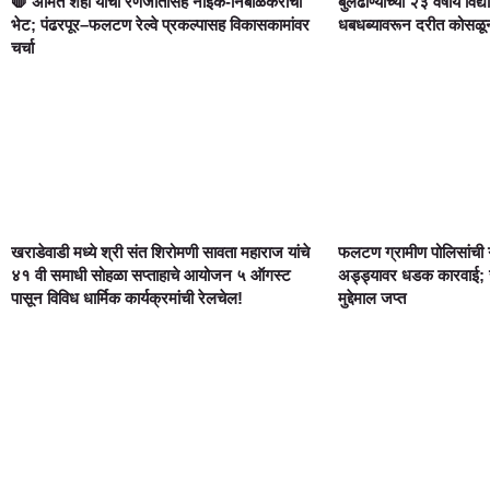
🛑 अमित शहा यांची रणजीतसिंह नाईक-निंबाळकरांची
बुलढाण्याच्या २३ वर्षीय विद्य
भेट; पंढरपूर–फलटण रेल्वे प्रकल्पासह विकासकामांवर
धबधब्यावरून दरीत कोसळून दुर
चर्चा
खराडेवाडी मध्ये श्री संत शिरोमणी सावता महाराज यांचे
फलटण ग्रामीण पोलिसांची 
४१ वी समाधी सोहळा सप्ताहाचे आयोजन ५ ऑगस्ट
अड्ड्यावर धडक कारवाई; स
पासून विविध धार्मिक कार्यक्रमांची रेलचेल!
मुद्देमाल जप्त