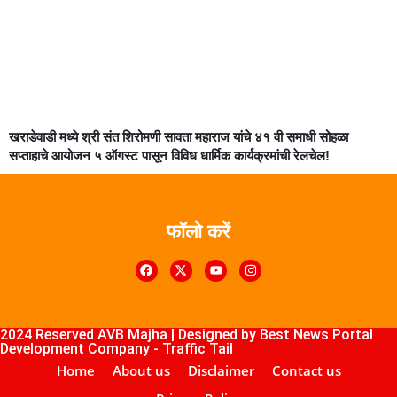
खराडेवाडी मध्ये श्री संत शिरोमणी सावता महाराज यांचे ४१ वी समाधी सोहळा
सप्ताहाचे आयोजन ५ ऑगस्ट पासून विविध धार्मिक कार्यक्रमांची रेलचेल!
फॉलो करें
k4U
Digital Marketing Courses
Course
ub
lopement Company
2024 Reserved AVB Majha | Designed by
Best News Portal
Development Company
-
Traffic Tail
Home
About us
Disclaimer
Contact us