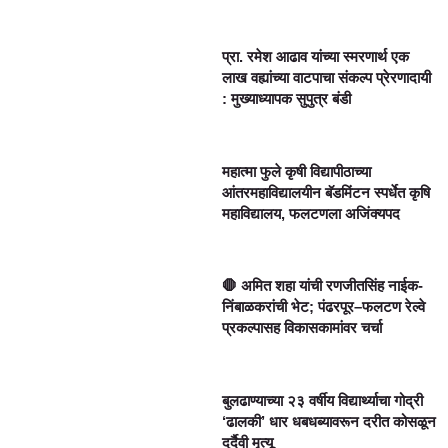
प्रा. रमेश आढाव यांच्या स्मरणार्थ एक
लाख वह्यांच्या वाटपाचा संकल्प प्रेरणादायी
: मुख्याध्यापक सुपुत्र बंडी
महात्मा फुले कृषी विद्यापीठाच्या
आंतरमहाविद्यालयीन बॅडमिंटन स्पर्धेत कृषि
महाविद्यालय, फलटणला अजिंक्यपद
🛑 अमित शहा यांची रणजीतसिंह नाईक-
निंबाळकरांची भेट; पंढरपूर–फलटण रेल्वे
प्रकल्पासह विकासकामांवर चर्चा
बुलढाण्याच्या २३ वर्षीय विद्यार्थ्याचा गोद्री
‘ढालकी’ धार धबधब्यावरून दरीत कोसळून
दुर्दैवी मृत्यू