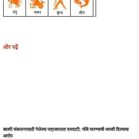
Earn Yatra
Ask Daman
Link Dot
Marketing Hack4U
News Portal Development
और पढ़ें
बातमी संकलनासाठी गेलेल्या पत्रकाराला दमदाटी; जीवे मारण्याची धमकी दिल्याचा
आरोप