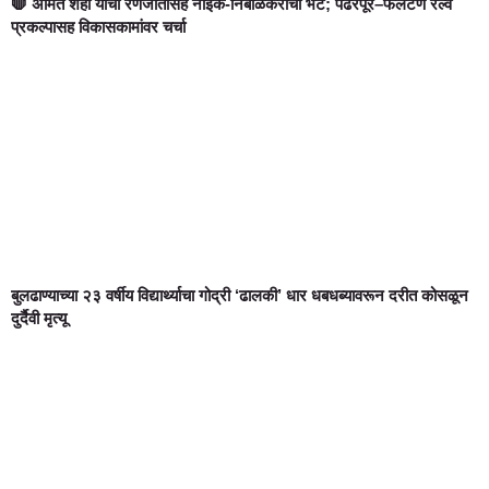
🛑 अमित शहा यांची रणजीतसिंह नाईक-निंबाळकरांची भेट; पंढरपूर–फलटण रेल्वे
प्रकल्पासह विकासकामांवर चर्चा
बुलढाण्याच्या २३ वर्षीय विद्यार्थ्याचा गोद्री ‘ढालकी’ धार धबधब्यावरून दरीत कोसळून
दुर्दैवी मृत्यू