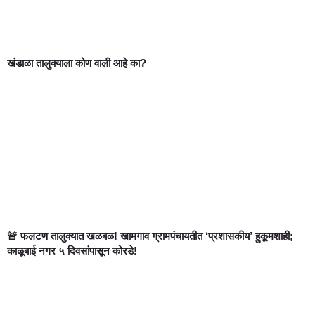
खंडाळा तालुक्याला कोण वाली आहे का?
🚨 फलटण तालुक्यात खळबळ! खामगाव ग्रामपंचायतीत ‘प्रशासकीय’ हुकूमशाही;
काळूबाई नगर ५ दिवसांपासून कोरडे!