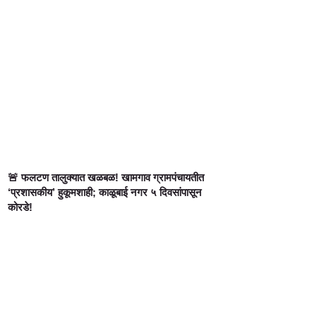
🚨 फलटण तालुक्यात खळबळ! खामगाव ग्रामपंचायतीत
‘प्रशासकीय’ हुकूमशाही; काळूबाई नगर ५ दिवसांपासून
कोरडे!