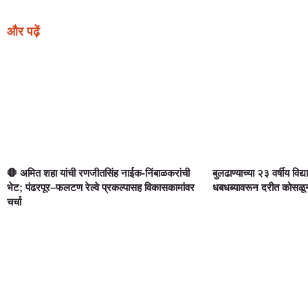
और पढ़ें
🛑 अमित शहा यांची रणजीतसिंह नाईक-निंबाळकरांची
बुलढाण्याच्या २३ वर्षीय विद्य
भेट; पंढरपूर–फलटण रेल्वे प्रकल्पासह विकासकामांवर
धबधब्यावरून दरीत कोसळून दुर
चर्चा