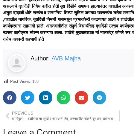
असल्याचे वृक्षदिंडी निषेध करीत होती वृक्ष दिंडीचे समापन झाल्यानंतर गावातील आवश
अतुल दादाजी धोटे सरपंच व सन्मानिय. शिल्पा सुनिल जगताप उपसरपंच तसेच सन्मानिय 
,गावातील नागरिक, वृक्षदिंडी निमणी गावामधुन प्रभातफेरी काढणायत आली व शाळेतील संपु
कार्यक्रमास सहभागी झाले. अंगणवाडीतील संपुर्ण विद्यार्थीसह वृक्षदिंडी उत्सव कार्य
उत्सव कार्यक्रम संपन्न करण्यात आला. शाळेचे मुख्याध्यापक मां भालचंद्र कोगरे सर चौ
तसेच गावकरी सहभागी होते
Author:
AVB Majha
Post Views:
193
PREVIOUS
बा विठ्ठला… बळीराजाला सुखी व समाधानी ठेव, राज्यावरील संकटे दूर कर, सर्वांनाच सन्मार्गाने जगण्याची सुबुद्धी दे-मुख्यमंत्र्यांचे विठ्ठल चरणी साकडे, आषाढी एकादशी निमित्त मुख्यमंत्री देवेंद्र फडणवीस यांच्या हस्ते विठ्ठल रुक्मिणीची महापूजा संपन्न…
Leave a Comment