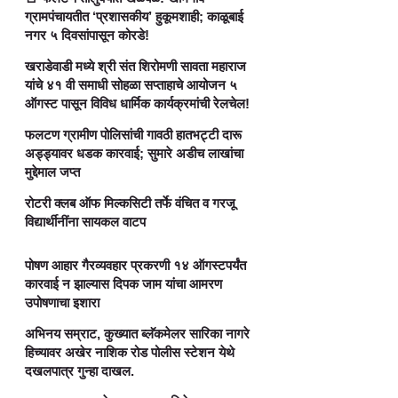
ग्रामपंचायतीत ‘प्रशासकीय’ हुकूमशाही; काळूबाई
नगर ५ दिवसांपासून कोरडे!
खराडेवाडी मध्ये श्री संत शिरोमणी सावता महाराज
यांचे ४१ वी समाधी सोहळा सप्ताहाचे आयोजन ५
ऑगस्ट पासून विविध धार्मिक कार्यक्रमांची रेलचेल!
फलटण ग्रामीण पोलिसांची गावठी हातभट्टी दारू
अड्ड्यावर धडक कारवाई; सुमारे अडीच लाखांचा
मुद्देमाल जप्त
रोटरी क्लब ऑफ मिल्कसिटी तर्फे वंचित व गरजू
विद्यार्थीनींना सायकल वाटप
पोषण आहार गैरव्यवहार प्रकरणी १४ ऑगस्टपर्यंत
कारवाई न झाल्यास दिपक जाम यांचा आमरण
उपोषणाचा इशारा
अभिनय सम्राट, कुख्यात ब्लॅकमेलर सारिका नागरे
हिच्यावर अखेर नाशिक रोड पोलीस स्टेशन येथे
दखलपात्र गुन्हा दाखल.