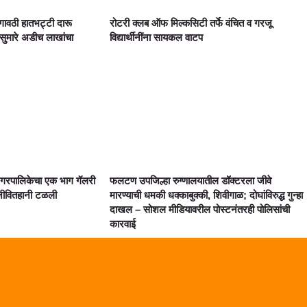
गावठी हातभट्टी दारू
रोटरी क्लब ऑफ मिल्कसिटी तर्फे वंचित व गरजू
ुमारे अडीच लाखांचा
विद्यार्थीनींना सायकल वाटप
 नगरपालिकेचा एक भाग गॅलरी
फलटण उपजिल्हा रुग्णालयातील डॉक्टरला जीवे
 जीवितहानी टळली
मारण्याची धमकी धक्काबुक्की, शिवीगाळ; दोघांविरुद्ध गुन्हा
दाखल – सोशल मीडियावरील पोस्टनंतरही पोलिसांची
कारवाई