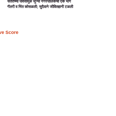
सततच्या पावसामुळे जुन्या नगरपालिकेचा एक भाग
गॅलरी व भिंत कोसळली; सुदैवाने जीवितहानी टळली
ive Score