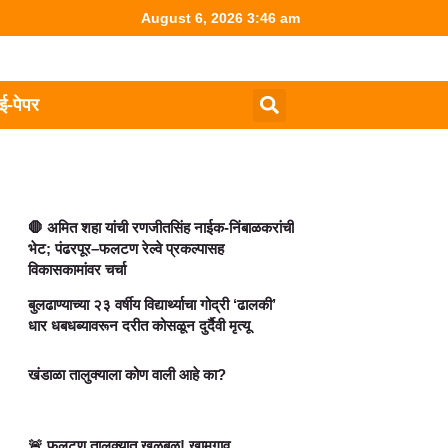
August 6, 2026 3:46 am
ई-पेपर
🛑 अमित शहा यांची रणजीतसिंह नाईक-निंबाळकरांची
भेट; पंढरपूर–फलटण रेल्वे प्रकल्पासह
विकासकामांवर चर्चा
बुलढाण्याच्या २३ वर्षीय विद्यार्थ्याचा गोद्री ‘ढालकी’
धार धबधब्यावरून दरीत कोसळून दुर्दैवी मृत्यू
खंडाळा तालुक्याला कोण वाली आहे का?
🚨 फलटण तालुक्यात खळबळ! खामगाव