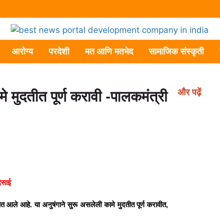
आरोग्य
परदेशी
मत आणि मतभेद
सामाजिक संस्कृती
और पढ़ें
े मुदतीत पूर्ण करावी -पालकमंत्री
ेसाई
 आले आहे. या अनुषंगाने सुरू असलेली कामे मुदतीत पूर्ण करावीत,