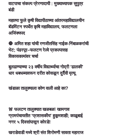
वाटपाचा संकल्प प्रेरणादायी : मुख्याध्यापक सुपुत्र
बंडी
महात्मा फुले कृषी विद्यापीठाच्या आंतरमहाविद्यालयीन
बॅडमिंटन स्पर्धेत कृषि महाविद्यालय, फलटणला
अजिंक्यपद
🛑 अमित शहा यांची रणजीतसिंह नाईक-निंबाळकरांची
भेट; पंढरपूर–फलटण रेल्वे प्रकल्पासह
विकासकामांवर चर्चा
बुलढाण्याच्या २३ वर्षीय विद्यार्थ्याचा गोद्री ‘ढालकी’
धार धबधब्यावरून दरीत कोसळून दुर्दैवी मृत्यू
खंडाळा तालुक्याला कोण वाली आहे का?
🚨 फलटण तालुक्यात खळबळ! खामगाव
ग्रामपंचायतीत ‘प्रशासकीय’ हुकूमशाही; काळूबाई
नगर ५ दिवसांपासून कोरडे!
खराडेवाडी मध्ये श्री संत शिरोमणी सावता महाराज