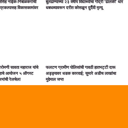
सिंह नाईक-निंबाळकरांची
बुलढाण्याच्या २३ वर्षीय विद्यार्थ्याचा गोद्री ‘ढालकी’ धार
 प्रकल्पासह विकासकामांवर
धबधब्यावरून दरीत कोसळून दुर्दैवी मृत्यू
शिरोमणी सावता महाराज यांचे
फलटण ग्रामीण पोलिसांची गावठी हातभट्टी दारू
ाहाचे आयोजन ५ ऑगस्ट
अड्ड्यावर धडक कारवाई; सुमारे अडीच लाखांचा
्रमांची रेलचेल!
मुद्देमाल जप्त
Marketing Hack4U
Digital Marketing Courses
Digital Makreting Course
Link Dot
Lexifo
AI Assistica
Law Scholar Hub
Lixifo.com
99 Marketing Tips
Earn Yatra