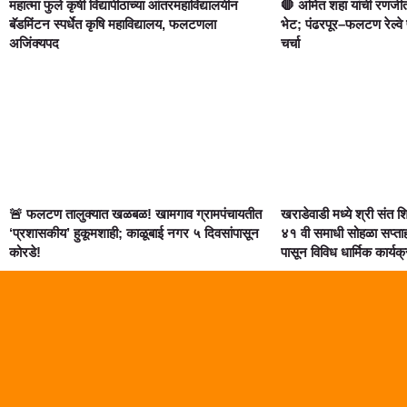
महात्मा फुले कृषी विद्यापीठाच्या आंतरमहाविद्यालयीन
🛑 अमित शहा यांची रणजीत
बॅडमिंटन स्पर्धेत कृषि महाविद्यालय, फलटणला
भेट; पंढरपूर–फलटण रेल्वे
अजिंक्यपद
चर्चा
🚨 फलटण तालुक्यात खळबळ! खामगाव ग्रामपंचायतीत
खराडेवाडी मध्ये श्री संत 
‘प्रशासकीय’ हुकूमशाही; काळूबाई नगर ५ दिवसांपासून
४१ वी समाधी सोहळा सप्त
कोरडे!
पासून विविध धार्मिक कार्यक