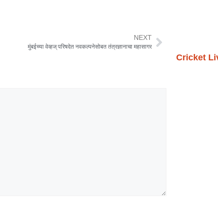
NEXT
मुंबईच्या वेव्हज् परिषदेत नवकल्पनेसोबत तंत्रज्ञानाचा महासागर
Cricket L