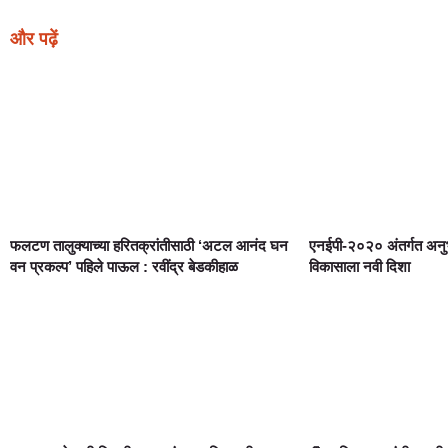
और पढ़ें
फलटण तालुक्याच्या हरितक्रांतीसाठी ‘अटल आनंद घन
एनईपी-२०२० अंतर्गत अनुभ
वन प्रकल्प’ पहिले पाऊल : रवींद्र बेडकीहाळ
विकासाला नवी दिशा