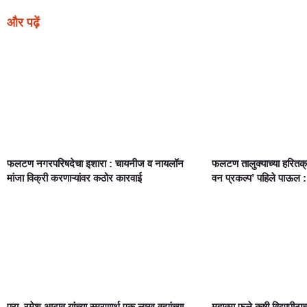
और पढ़ें
फलटण नगरपरिषदेचा इशारा : चायनीज व नायलॉन
फलटण तालुक्याच्या हरितक
मांजा विक्री करणाऱ्यांवर कठोर कारवाई
वन प्रकल्प’ पहिले पाऊल :
प्रा. रमेश आढाव यांच्या स्मरणार्थ एक लाख वह्यांच्या
महात्मा फुले कृषी विद्यापीठ