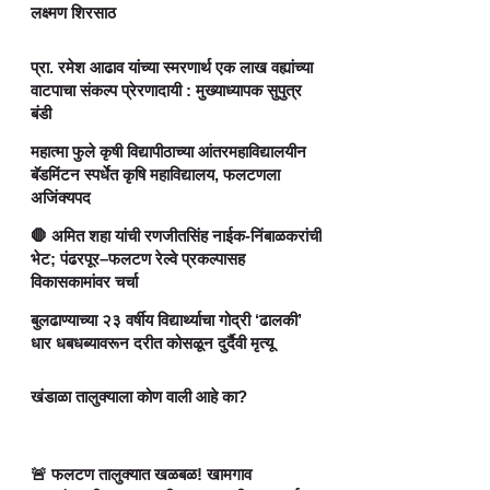
लक्ष्मण शिरसाठ
प्रा. रमेश आढाव यांच्या स्मरणार्थ एक लाख वह्यांच्या
वाटपाचा संकल्प प्रेरणादायी : मुख्याध्यापक सुपुत्र
बंडी
महात्मा फुले कृषी विद्यापीठाच्या आंतरमहाविद्यालयीन
बॅडमिंटन स्पर्धेत कृषि महाविद्यालय, फलटणला
अजिंक्यपद
🛑 अमित शहा यांची रणजीतसिंह नाईक-निंबाळकरांची
भेट; पंढरपूर–फलटण रेल्वे प्रकल्पासह
विकासकामांवर चर्चा
बुलढाण्याच्या २३ वर्षीय विद्यार्थ्याचा गोद्री ‘ढालकी’
धार धबधब्यावरून दरीत कोसळून दुर्दैवी मृत्यू
खंडाळा तालुक्याला कोण वाली आहे का?
🚨 फलटण तालुक्यात खळबळ! खामगाव