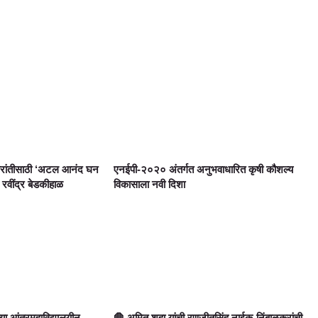
्रांतीसाठी ‘अटल आनंद घन
एनईपी-२०२० अंतर्गत अनुभवाधारित कृषी कौशल्य
 रवींद्र बेडकीहाळ
विकासाला नवी दिशा
ाच्या आंतरमहाविद्यालयीन
🛑 अमित शहा यांची रणजीतसिंह नाईक-निंबाळकरांची