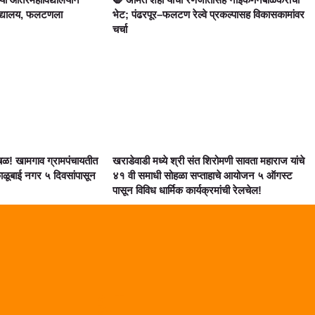
ाविद्यालय, फलटणला
भेट; पंढरपूर–फलटण रेल्वे प्रकल्पासह विकासकामांवर
चर्चा
! खामगाव ग्रामपंचायतीत
खराडेवाडी मध्ये श्री संत शिरोमणी सावता महाराज यांचे
ाळूबाई नगर ५ दिवसांपासून
४१ वी समाधी सोहळा सप्ताहाचे आयोजन ५ ऑगस्ट
पासून विविध धार्मिक कार्यक्रमांची रेलचेल!
Marketing Hack4U
Digital Marketing Courses
Digital Makreting Course
Link Dot
Lexifo
AI Assistica
Law Scholar Hub
Lixifo.com
99 Marketing Tips
Earn Yatra
News Portal Developement Company
Digital Griot
7k Network