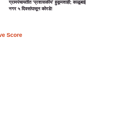
ग्रामपंचायतीत ‘प्रशासकीय’ हुकूमशाही; काळूबाई
नगर ५ दिवसांपासून कोरडे!
ive Score