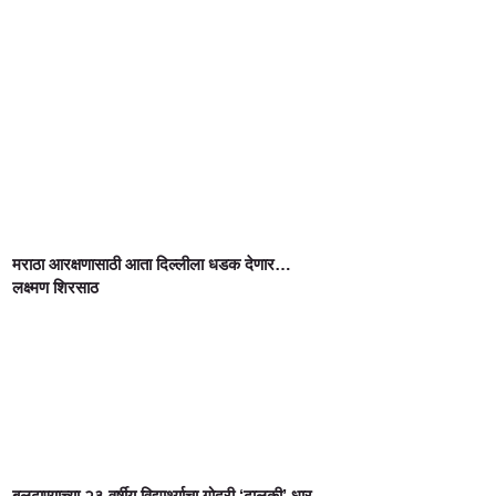
मराठा आरक्षणासाठी आता दिल्लीला धडक देणार…
लक्ष्मण शिरसाठ
बुलढाण्याच्या २३ वर्षीय विद्यार्थ्याचा गोद्री ‘ढालकी’ धार