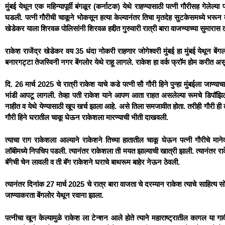
मुंबई येथून एक महिन्यापूर्वी बंगळूर (कर्नाटक) येथे राहण्यासाठी पत्नी गौरीसह गेलेल्य
घडली. पत्नी गौरीची चाकूने भोकसून हत्या केल्यानंतर तिचा मृतदेह सुटकेसमध्ये भरून 
खेडेकर याला शिरवळ पोलिसांनी शिरवळ हद्दीत गुरुवारी रात्री बारा वाजण्याच्या सुमारास त
राकेश राजेंद्र खेडेकर वय 35 धंदा नोकरी राहणार जोगेश्वरी मुंबई हा मुंबई येथून बें
बनारगट्टा तेजस्विनी नगर बेंगलोर येथे राहू लागले. राकेश हा वर्क फ्रॉम होम करीत अस
दि. 26 मार्च 2025 चे रात्री राकेश याचे कडे पत्नी सौ गौरी हिने पुन्हा मुंबईला जाण्
भांडी आपटू लागली. तेव्हा पती राकेश याने आपण आता राहत असलेल्या रूमचे डिपॉ
नाहीत व येथे येण्यासाठी खूप खर्च झाला आहे. असे तिला समजावीत होता. तरीही गौरी ही त
गौरी हिने घरातील चाकू घेऊन राकेशला मारण्याची भीती दाखवली.
त्याचा राग राकेशला आल्याने राकेशने तिच्या हातातील चाकू घेऊन पत्नी गौरीचे मा
लॉबीमध्ये निपचिप पडली. त्यानंतर राकेशला ती मयत झाल्याची खात्री झाली. त्यानंतर राक
बॅगेची चेन लावली व ती बॅग राकेशने घराचे बाथरूम बाहेर नेऊन ठेवली.
त्यानंतर दिनांक 27 मार्च 2025 चे रात्र बारा वाजता चे दरम्यान राकेश त्याचे साहित्य 
जाण्याकरता बेंगलोर येथून रवाना झाला.
पत्नीचा खून केल्यामुळे राकेश ला टेन्शन आले होते त्याने महाराष्ट्रातील कागल या