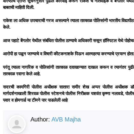
वरिष्ठांचे प्राप्त सूचनेनुसार पुढील कारवाई करून राकेश चे नातेवाईक व बेंगलोर ये
बाबतची माहिती दिली.
राकेश ला अधिक उपचाराची गरज असल्याने त्याला तात्काळ पोलिसांनी भारतीय विद्यापीठ
केले.
आज पहाटे बेंगलोर येथील संबंधित पोलीस ठाण्याचे अधिकारी ससून हॉस्पिटल येथे पोहोच
आरोपी हा पळून जाण्याचे व विषारी कीटकनाशके पिऊन आत्महत्या करण्याचे प्रयत्न होत
परंतु त्याला नागरिक व पोलिसांनी तात्काळ दवाखान्यात दाखल करून व त्यानंतर पुढील चा
तात्काळ रवाना केले आहे.
सदरची कामगिरी पोलीस अधीक्षक सातारा समीर शेख अप्पर पोलीस अधीक्षक डॉ
मार्गदर्शनाखाली शिरवळ पोलीस स्टेशनचे पोलीस निरीक्षक यशवंत कृष्णा नलावडे, पोली
पवार व होमगार्ड या टीमने पार पाडलेली आहे
Author:
AVB Majha