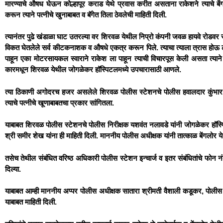
मारण्याचे औषध घेऊन कोल्हापूर कराड येथे प्रवास करीत असताना राकेशने त्याचे 
करून त्याने पत्नीचे खुनाबाबत व बॅगेत तिला ठेवलेची माहिती दिली.
त्यानंतर पुढे खंडाळा घाट उतरल्या वर शिरवळ येथील निप्रो कंपनी जवळ हायवे रोडवर रा
विकत घेतलेले सर्व कीटकनाशक व औषधे एकत्र करून पिले. त्याचा त्याला त्रास होऊ ल
पाहून एका मोटरसायकल स्वाराने राकेश ला पाहून त्याची विचारपूस केली असता त्याने फिन
कारमधून शिरवळ येथील जोगळेकर हॉस्पिटलमध्ये उपचारासाठी आणले.
त्या ठिकाणी अगोदरच हजर असलेले शिरवळ पोलीस स्टेशनचे पोलीस हवालदार कुंभार 
त्याचे पत्नीचे खूणाबाबतचा प्रकार सांगितला.
याबाबत शिरवळ पोलीस स्टेशनचे पोलीस निरीक्षक यशवंत नलावडे यांनी जोगळेकर हॉस
श्री समीर शेख यांना ही माहिती दिली. माननीय पोलीस अधीक्षक यांनी तात्काळ बेंगलोर ये
तसेच तेथील संबंधित वरिष्ठ अधिकारी पोलीस स्टेशन इन्चार्ज व इतर संबंधितांचे फोन न
दिल्या.
याबाबत आम्ही माननीय अप्पर पोलीस अधीक्षक सातारा श्रीमती वैशाली कडूकर, पो
याबाबत माहिती दिली.