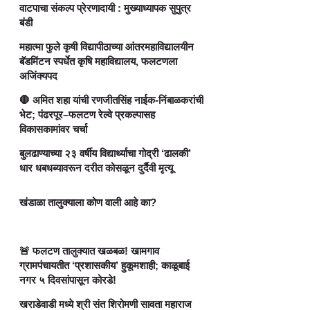
वाटपाचा संकल्प प्रेरणादायी : मुख्याध्यापक सुपुत्र
बंडी
महात्मा फुले कृषी विद्यापीठाच्या आंतरमहाविद्यालयीन
बॅडमिंटन स्पर्धेत कृषि महाविद्यालय, फलटणला
अजिंक्यपद
🛑 अमित शहा यांची रणजीतसिंह नाईक-निंबाळकरांची
भेट; पंढरपूर–फलटण रेल्वे प्रकल्पासह
विकासकामांवर चर्चा
बुलढाण्याच्या २३ वर्षीय विद्यार्थ्याचा गोद्री ‘ढालकी’
धार धबधब्यावरून दरीत कोसळून दुर्दैवी मृत्यू
खंडाळा तालुक्याला कोण वाली आहे का?
🚨 फलटण तालुक्यात खळबळ! खामगाव
ग्रामपंचायतीत ‘प्रशासकीय’ हुकूमशाही; काळूबाई
नगर ५ दिवसांपासून कोरडे!
खराडेवाडी मध्ये श्री संत शिरोमणी सावता महाराज