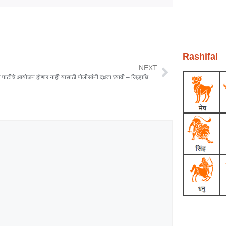
Rashifal
NEXT
जिल्ह्यात रेव पार्टीचे आयोजन होणार नाही यासाठी पोलीसांनी दक्षता घ्यावी – जिल्हाधिकारी संतोष पाटील
Earn Yatra
Ask Daman
Link Dot
Marketing Hack4U
News Portal Development