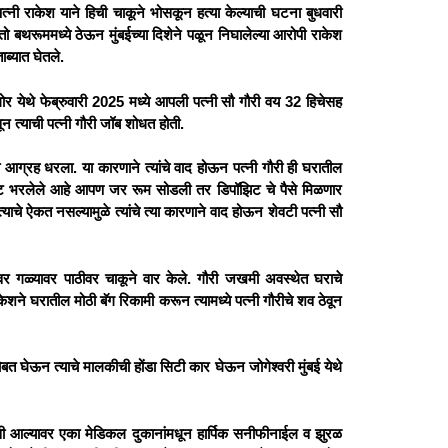
ा पत्नी राकेश याने हिची चाकूने भोसकून हत्या केल्याची घटना बुधवारी
तो बथरूममध्ये ठेऊन मुंबईच्या दिशेने पळून निघालेल्या आरोपी राकेश
ाब्यात घेतले.
गलोर येथे फेब्रुवारी 2025 मध्ये आपली पत्नी सौ गौरी वय 32 हिचेसह
ून त्याची पत्नी गौरी जॉब शोधत होती.
याचा आग्रह धरला. या कारणाने त्यांचे वाद होऊन पत्नी गौरी ही घरातील
झिट भरलेले आहे आपण जर रूम सोडली तर डिपॉझिट चे पैसे मिळणार
्याचे ऐकत नसल्यामुळे त्यांचे त्या कारणाने वाद होऊन शेवटी पत्नी सौ
नेवर गळ्यावर पाठीवर चाकूने वार केले. गौरी जखमी अवस्थेत घराचे
ेशने घरातील मोठी बॅग रिकामी करून त्यामध्ये पत्नी गौरीचे शव ठेवून
सोबत घेऊन त्याचे मालकीची होंडा सिटी कार घेऊन जोगेश्वरी मुंबई येथे
 गावी आल्यावर एका मेडिकल दुकानांमधून हार्पिक सनीफीनाईल व झुरळ