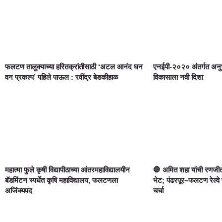
फलटण तालुक्याच्या हरितक्रांतीसाठी ‘अटल आनंद घन
एनईपी-२०२० अंतर्गत अनुभ
वन प्रकल्प’ पहिले पाऊल : रवींद्र बेडकीहाळ
विकासाला नवी दिशा
महात्मा फुले कृषी विद्यापीठाच्या आंतरमहाविद्यालयीन
🛑 अमित शहा यांची रणजीत
बॅडमिंटन स्पर्धेत कृषि महाविद्यालय, फलटणला
भेट; पंढरपूर–फलटण रेल्वे
अजिंक्यपद
चर्चा