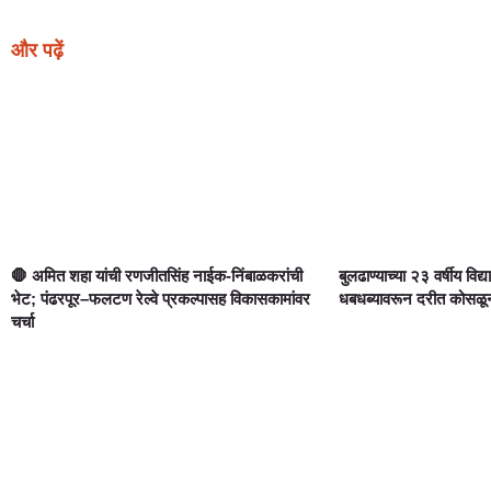
और पढ़ें
🛑 अमित शहा यांची रणजीतसिंह नाईक-निंबाळकरांची
बुलढाण्याच्या २३ वर्षीय विद्य
भेट; पंढरपूर–फलटण रेल्वे प्रकल्पासह विकासकामांवर
धबधब्यावरून दरीत कोसळून दुर
चर्चा