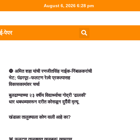
August 6, 2026 6:28 pm
ई-पेपर
🛑 अमित शहा यांची रणजीतसिंह नाईक-निंबाळकरांची
भेट; पंढरपूर–फलटण रेल्वे प्रकल्पासह
विकासकामांवर चर्चा
बुलढाण्याच्या २३ वर्षीय विद्यार्थ्याचा गोद्री ‘ढालकी’
धार धबधब्यावरून दरीत कोसळून दुर्दैवी मृत्यू
खंडाळा तालुक्याला कोण वाली आहे का?
🚨 फलटण तालुक्यात खळबळ! खामगाव