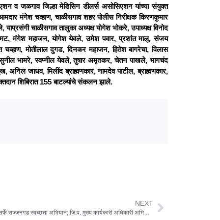
एशन व जळगाव जिल्हा मेडिसिन डीलर्स असोसिएशन यांच्या संयुक्त
न आमदार मंगेश चव्हाण, चाळीसगाव शहर पोलीस निरीक्षक किरणकुमार
े, याप्रसंगी चाळीसगाव तालुका अध्यक्ष योगेश भोकरे, उपाध्यक्ष विनोद
, मंगेश महाजन, योगेश येवले, उमेश पवार, प्रशांत मालू, संजय
त चव्हाण, मोतीलाल दुगड, दिनकर महाजन, हितेश बागरेचा, विलास
सुनील भामरे, स्वप्नील येवले, तुषार अमृतकर, चेतन पाखले, भागचंद
ेशमुख, अनिल जाधव, मिलींद ब्राह्मणकार, नामदेव पाटील, ब्राह्मणकार,
रक्तदान शिबिरात 155 बाटल्यांचे संकलन झाले.
NEXT
ग्रामसेवकांतर्फे सज्जनगड स्वच्छता अभियान; जि.प. मुख्य कार्यकारी अधिकारी अभियानाला हजर