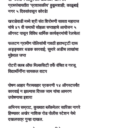
ग्रामपंचायतीत ‘प्रशासकीय’ हुकूमशाही; काळूबाई
नगर ५ दिवसांपासून कोरडे!
खराडेवाडी मध्ये श्री संत शिरोमणी सावता महाराज
यांचे ४१ वी समाधी सोहळा सप्ताहाचे आयोजन ५
ऑगस्ट पासून विविध धार्मिक कार्यक्रमांची रेलचेल!
फलटण ग्रामीण पोलिसांची गावठी हातभट्टी दारू
अड्ड्यावर धडक कारवाई; सुमारे अडीच लाखांचा
मुद्देमाल जप्त
रोटरी क्लब ऑफ मिल्कसिटी तर्फे वंचित व गरजू
विद्यार्थीनींना सायकल वाटप
पोषण आहार गैरव्यवहार प्रकरणी १४ ऑगस्टपर्यंत
कारवाई न झाल्यास दिपक जाम यांचा आमरण
उपोषणाचा इशारा
अभिनय सम्राट, कुख्यात ब्लॅकमेलर सारिका नागरे
हिच्यावर अखेर नाशिक रोड पोलीस स्टेशन येथे
दखलपात्र गुन्हा दाखल.