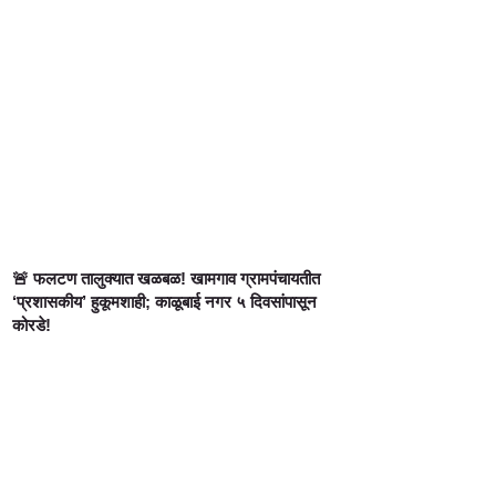
🚨 फलटण तालुक्यात खळबळ! खामगाव ग्रामपंचायतीत
‘प्रशासकीय’ हुकूमशाही; काळूबाई नगर ५ दिवसांपासून
कोरडे!