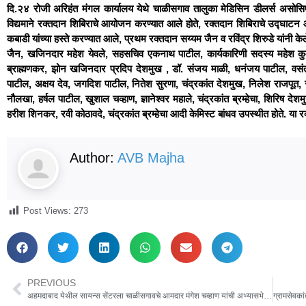
दि.२४ रोजी अरिहंत मंगल कार्यालय येथे चाळीसगाव तालुका मेडिसिन डीलर्स असोसि
विद्यमाने रक्तदान शिबिराचे आयोजन करण्यात आले होते, रक्तदान शिबिराचे उद्घाट
कबाडी यांच्या हस्ते करण्यात आले, प्रथम रक्तदान सय्यम जैन व रविंद्र शिरुडे यांनी केल
जैन, खजिनदार महेश येवले, सहसचिव एकनाथ पाटील, कार्यकारिणी सदस्य महेश कुमट
ब्राह्मणकर, झोन खजिनदार प्रदिप देशमुख , डॉ. संजय माळी, धनंजय पाटील, वसं
पाटील, अक्षय देव, जगदिश पाटील, नितेश सुरणा, चंद्रकांत देशमुख, निलेश राजपूत, 
नौलखा, हर्षल पाटील, खुशाल चव्हाण, ज्ञानेश्वर महाले, चंद्रकांत ब्रम्हेचा, शिरिष द
हरीश शिनकर, रवी कोठावदे, चंद्रकांत ब्रम्हेचा आदी केमिस्ट बांधव उपस्थीत होते. या 
Author:
AVB Majha
Post Views:
273
PREVIOUS
अहमदाबाद येथील सायन्स सेंटरला चाळीसगावचे आमदार मंगेश चव्हाण यांची अभ्यासभेट, भेट देणारे राज्यातील पहिले आमदार