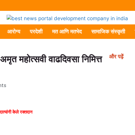
आरोग्य
परदेशी
मत आणि मतभेद
सामाजिक संस्कृती
और पढ़ें
ा अमृत महोत्सवी वाढदिवसा निमित्त
nts
ात्यांनी केले रक्तदान