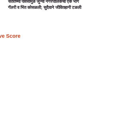
सततच्या पावसामुळे जुन्या नगरपालिकेचा एक भाग
गॅलरी व भिंत कोसळली; सुदैवाने जीवितहानी टळली
ive Score