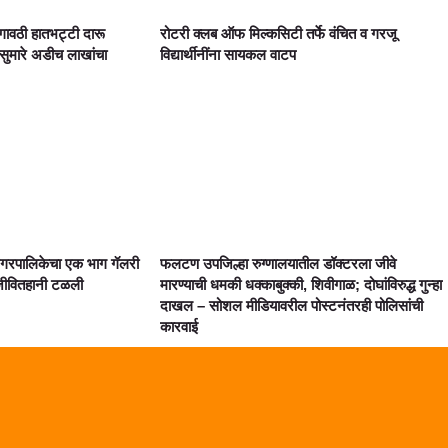
गावठी हातभट्टी दारू
रोटरी क्लब ऑफ मिल्कसिटी तर्फे वंचित व गरजू
ुमारे अडीच लाखांचा
विद्यार्थीनींना सायकल वाटप
 नगरपालिकेचा एक भाग गॅलरी
फलटण उपजिल्हा रुग्णालयातील डॉक्टरला जीवे
 जीवितहानी टळली
मारण्याची धमकी धक्काबुक्की, शिवीगाळ; दोघांविरुद्ध गुन्हा
दाखल – सोशल मीडियावरील पोस्टनंतरही पोलिसांची
कारवाई