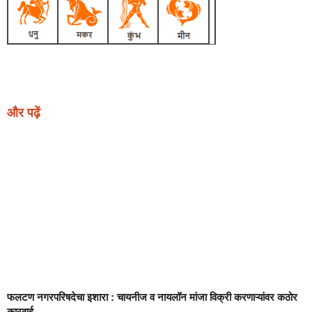
Earn Yatra
Ask Daman
Link Dot
Marketing Hack4U
News Portal Development
और पढ़ें
फलटण नगरपरिषदेचा इशारा : चायनीज व नायलॉन मांजा विक्री करणाऱ्यांवर कठोर
कारवाई