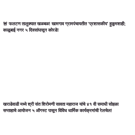
🚨 फलटण तालुक्यात खळबळ! खामगाव ग्रामपंचायतीत ‘प्रशासकीय’ हुकूमशाही;
काळूबाई नगर ५ दिवसांपासून कोरडे!
खराडेवाडी मध्ये श्री संत शिरोमणी सावता महाराज यांचे ४१ वी समाधी सोहळा
सप्ताहाचे आयोजन ५ ऑगस्ट पासून विविध धार्मिक कार्यक्रमांची रेलचेल!