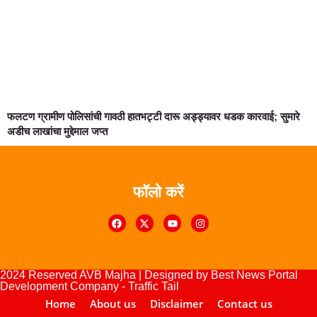
फलटण ग्रामीण पोलिसांची गावठी हातभट्टी दारू अड्ड्यावर धडक कारवाई; सुमारे
अडीच लाखांचा मुद्देमाल जप्त
फॉलो करें
Digital Marketing Courses
urse
lopement Company
2024 Reserved AVB Majha | Designed by
Best News Portal
Development Company
-
Traffic Tail
Home
About us
Disclaimer
Contact us