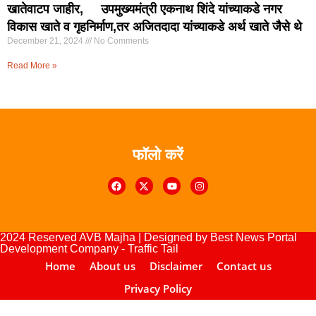
खातेवाटप जाहीर, उपमुख्यमंत्री एकनाथ शिंदे यांच्याकडे नगर
विकास खाते व गृहनिर्माण,तर अजितदादा यांच्याकडे अर्थ खाते जैसे थे
December 21, 2024
No Comments
Read More »
फॉलो करें
Digital Marketing Courses
urse
lopement Company
2024 Reserved AVB Majha | Designed by
Best News Portal
Development Company
-
Traffic Tail
Home
About us
Disclaimer
Contact us
Privacy Policy