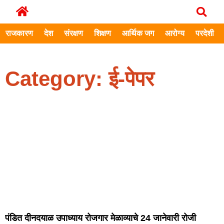
राजकारण
देश
संरक्षण
शिक्षण
आर्थिक जग
आरोग्य
परदेशी
Category: ई-पेपर
पंडित दीनदयाळ उपाध्याय रोजगार मेळाव्याचे 24 जानेवारी रोजी